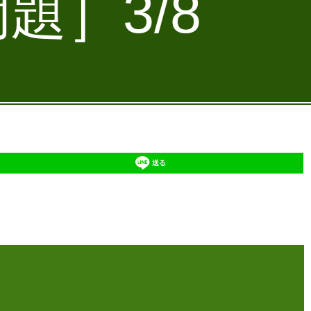
題］3/8
送る
】