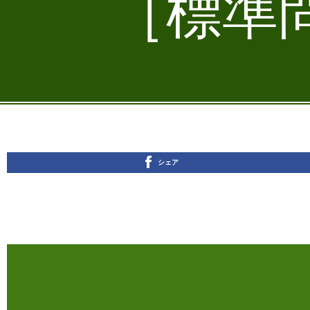
［標準問
シェア