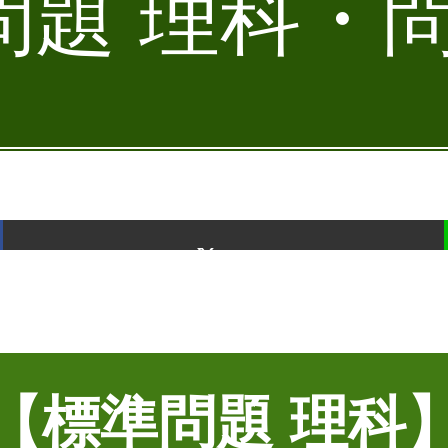
題 理科・問
ポスト
【標準問題 理科