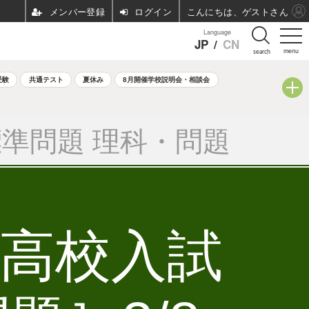
ログイン
こんにちは、ゲストさん
Language
JP
/
CN
menu
search
受験
共通テスト
夏休み
8月開催学校説明会・相談会
準問題 理科・問題
立高校入試