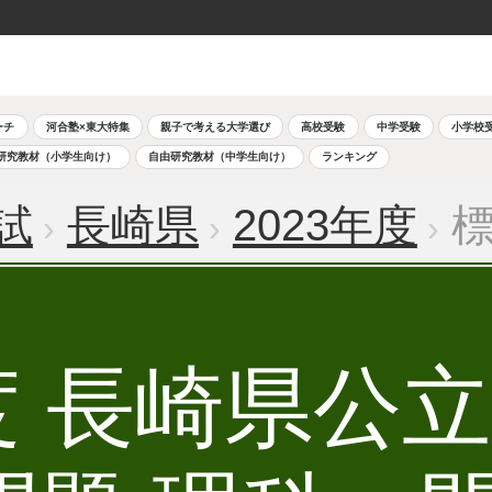
ーチ
河合塾×東大特集
親子で考える大学選び
高校受験
中学受験
小学校
研究教材（小学生向け）
自由研究教材（中学生向け）
ランキング
試
長崎県
2023年度
標
年度 長崎県公