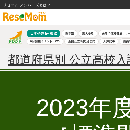
リセマム メンバーズ
大学受験 by 東進
医学部
東大受験
医専予備校徹底リサ
8月開催イベント・WS
全国公立高校 過去問
人気記事
自由
都道府県別 公立高校入
2023