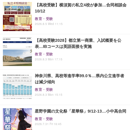
【高校受験】横須賀の私立4校が参加…合同相談会
10/12
教育・受験
2026.8.5 Wed 11:15
【高校受験2028】都立第一商業、入試概要を公
表…IBコースは英語面接を実施
教育・受験
2026.8.3 Mon 17:15
神奈川県、高校等進学率99.0％…県内公立進学者
は減少傾向
教育・受験
2026.8.3 Mon 15:15
星野学園の文化祭「星華祭」9/12-13…小中高合同
教育・受験
2026.7.31 Fri 16:45