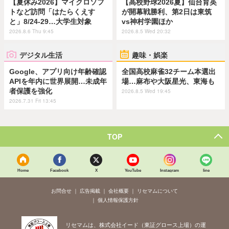
【夏休み2026】マイクロソフ
【高校野球2026夏】仙台育英
トなど訪問「はたらくえす
が開幕戦勝利、第2日は東筑
と」8/24-29…大学生対象
vs神村学園ほか
2026.8.6 Thu 9:45
2026.8.5 Wed 20:32
デジタル生活
趣味・娯楽
Google、アプリ向け年齢確認
全国高校麻雀32チーム本選出
APIを年内に世界展開…未成年
場…麻布や大阪星光、東海も
者保護を強化
2026.8.5 Wed 19:45
2026.7.31 Fri 13:45
TOP
Home
Facebook
X
YouTube
Instagram
line
お問合せ
広告掲載
会社概要
リセマムについて
個人情報保護方針
リセマムは、株式会社イード（東証グロース上場）の運