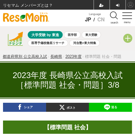
リセマム メンバーズ
Language
JP
/
CN
menu
search
大学受験 by 東進
医学部
東大受験
医専予備校徹底リサーチ
河合塾×東大特集
親子で考える大学選び
高校受験
中学受験
小学校受験
都道府県別 公立高校入試
長崎県
2023年度
標準問題 社会・問題
共通テスト
夏休み
8月開催学校説明会・相談会
8月開催イベント・WS
全国公立高校 過去問
人気記事
2023年度 長崎県公立高校入試
自由研究教材（小学生向け）
自由研究教材（中学生向け）
［標準問題 社会・問題］3/8
ランキング
シェア
送る
ポスト
【標準問題 社会】