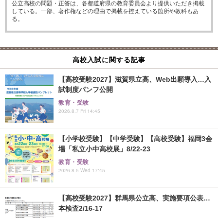
公立高校の問題・正答は、各都道府県の教育委員会より提供いただき掲載
している。一部、著作権などの理由で掲載を控えている箇所や教科もあ
る。
高校入試に関する記事
【高校受験2027】滋賀県立高、Web出願導入…入
試制度パンフ公開
教育・受験
2026.8.7 Fri 14:45
【小学校受験】【中学受験】【高校受験】福岡3会
場「私立小中高校展」8/22-23
教育・受験
2026.8.5 Wed 17:45
【高校受験2027】群馬県公立高、実施要項公表…
本検査2/16-17