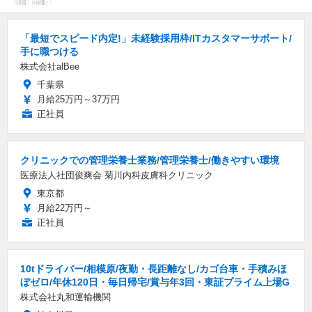
「最短でスピード内定!」未経験採用枠/ITカスタマーサポート/
手に職つける
株式会社alBee
千葉県
月給25万円～37万円
正社員
クリニックでの管理栄養士業務/管理栄養士/働きやすい環境
医療法人社団俊爽会 菊川内科皮膚科クリニック
東京都
月給22万円～
正社員
10tドライバー/相模原/夜勤・長距離なし/カゴ台車・手積みほ
ぼゼロ/年休120日・毎日帰宅/賞与年3回・東証プライム上場G
株式会社丸和運輸機関