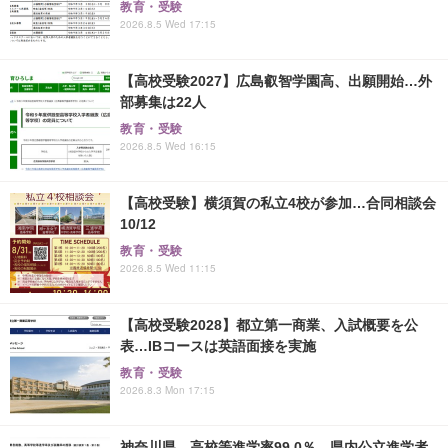
教育・受験
2026.8.5 Wed 17:15
【高校受験2027】広島叡智学園高、出願開始…外
部募集は22人
教育・受験
2026.8.5 Wed 16:15
【高校受験】横須賀の私立4校が参加…合同相談会
10/12
教育・受験
2026.8.5 Wed 11:15
【高校受験2028】都立第一商業、入試概要を公
表…IBコースは英語面接を実施
教育・受験
2026.8.3 Mon 17:15
神奈川県、高校等進学率99.0％…県内公立進学者