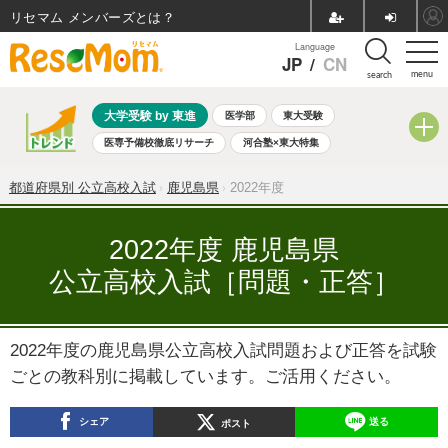
リセマム メンバーズ
Language
JP
/
CN
menu
search
大学受験 by 東進
医学部
東大受験
医専予備校徹底リサーチ
河合塾×東大特集
親子で考える大学選び
高校受験
中学受験
小学校受験
都道府県別 公立高校入試
鹿児島県
2022年度
共通テスト
夏休み
8月開催学校説明会・相談会
8月開催イベント・WS
全国公立高校 過去問
人気記事
2022年度 鹿児島県
自由研究教材（小学生向け）
自由研究教材（中学生向け）
公立高校入試［問題・正答］
ランキング
2022年度の鹿児島県公立高校入試問題および正答を試験
ごとの教科別に掲載しています。ご活用ください。
シェア
送る
ポスト