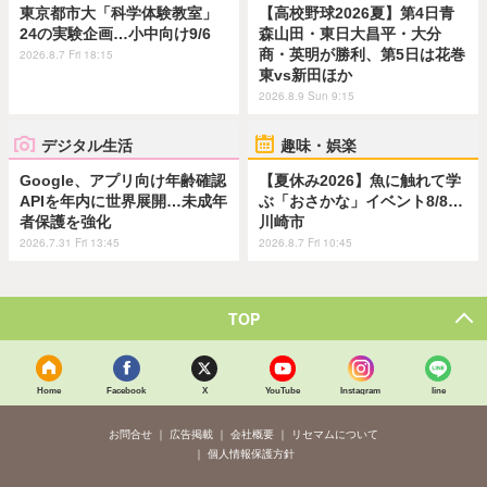
東京都市大「科学体験教室」
【高校野球2026夏】第4日青
24の実験企画…小中向け9/6
森山田・東日大昌平・大分
商・英明が勝利、第5日は花巻
2026.8.7 Fri 18:15
東vs新田ほか
2026.8.9 Sun 9:15
デジタル生活
趣味・娯楽
Google、アプリ向け年齢確認
【夏休み2026】魚に触れて学
APIを年内に世界展開…未成年
ぶ「おさかな」イベント8/8…
者保護を強化
川崎市
2026.7.31 Fri 13:45
2026.8.7 Fri 10:45
TOP
Home
Facebook
X
YouTube
Instagram
line
お問合せ
広告掲載
会社概要
リセマムについて
個人情報保護方針