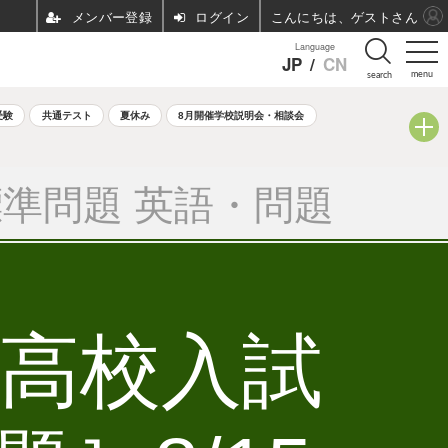
ログイン
こんにちは、ゲストさん
Language
JP
/
CN
menu
search
受験
共通テスト
夏休み
8月開催学校説明会・相談会
準問題 英語・問題
立高校入試