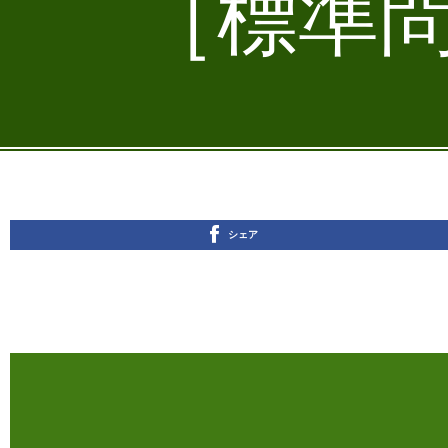
［標準問
シェア