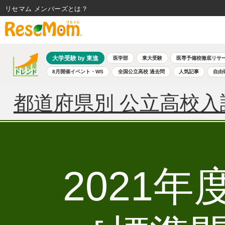
リセマム メンバーズ
大学受験 by 東進
医学部
東大受験
医専予備校徹底リサ
8月開催イベント・WS
全国公立高校 過去問
人気記事
自由
都道府県別 公立高校入
2021