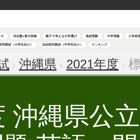
ーチ
河合塾×東大特集
親子で考える大学選び
高校受験
中学受験
小学校
研究教材（小学生向け）
自由研究教材（中学生向け）
ランキング
試
沖縄県
2021年度
標
年度 沖縄県公