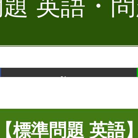
題 英語・問題
ポスト
【標準問題 英語