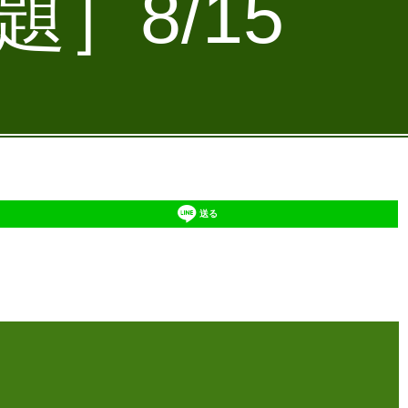
］8/15
送る
】