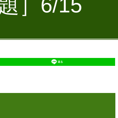
］6/15
送る
】