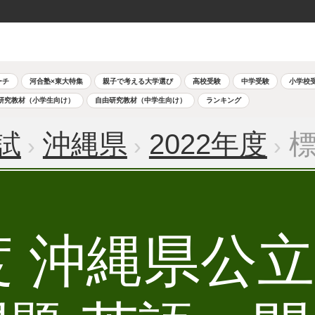
ーチ
河合塾×東大特集
親子で考える大学選び
高校受験
中学受験
小学校
研究教材（小学生向け）
自由研究教材（中学生向け）
ランキング
試
沖縄県
2022年度
標
年度 沖縄県公