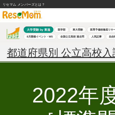
リセマム メンバーズ
大学受験 by 東進
医学部
東大受験
医専予備校徹底リサ
8月開催イベント・WS
全国公立高校 過去問
人気記事
自由
都道府県別 公立高校入
2022