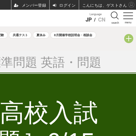
ログイン
こんにちは、ゲストさん
Language
JP
/
CN
menu
search
受験
共通テスト
夏休み
8月開催学校説明会・相談会
準問題 英語・問題
立高校入試