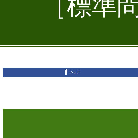
［標準問
シェア