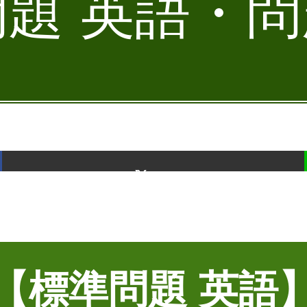
題 英語・問題
ポスト
【標準問題 英語