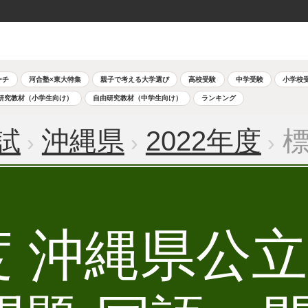
ーチ
河合塾×東大特集
親子で考える大学選び
高校受験
中学受験
小学校
研究教材（小学生向け）
自由研究教材（中学生向け）
ランキング
試
沖縄県
2022年度
標
年度 沖縄県公