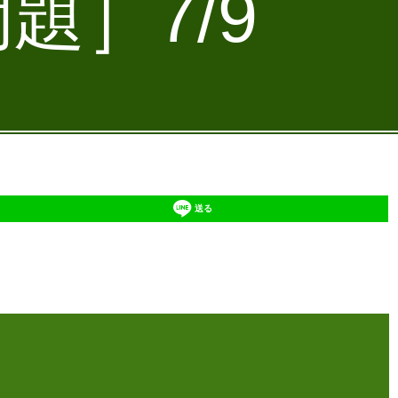
題］7/9
送る
】