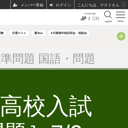
ログイン
こんにちは、ゲストさん
Language
JP
/
CN
menu
search
受験
共通テスト
夏休み
8月開催学校説明会・相談会
準問題 国語・問題
立高校入試