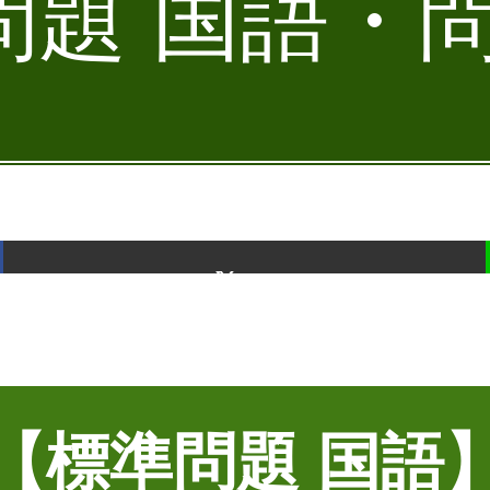
題 国語・問
ポスト
【標準問題 国語