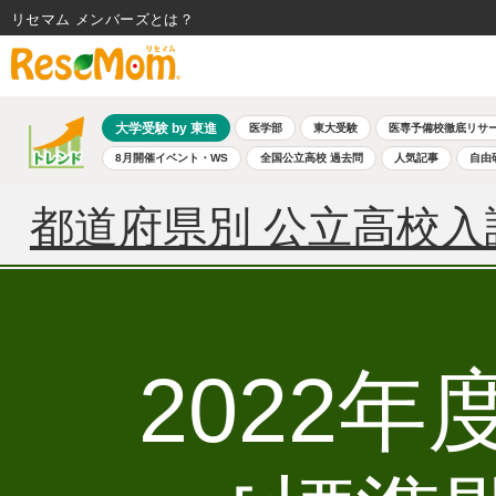
リセマム メンバーズ
大学受験 by 東進
医学部
東大受験
医専予備校徹底リサ
8月開催イベント・WS
全国公立高校 過去問
人気記事
自由
都道府県別 公立高校入
2022