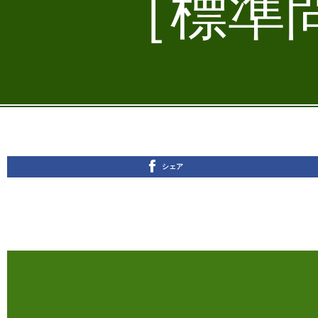
［標準問
シェア