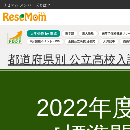
リセマム メンバーズ
大学受験 by 東進
医学部
東大受験
医専予備校徹底リサ
8月開催イベント・WS
全国公立高校 過去問
人気記事
自由
都道府県別 公立高校入
2022