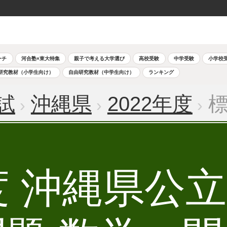
ーチ
河合塾×東大特集
親子で考える大学選び
高校受験
中学受験
小学校
研究教材（小学生向け）
自由研究教材（中学生向け）
ランキング
試
沖縄県
2022年度
標
年度 沖縄県公