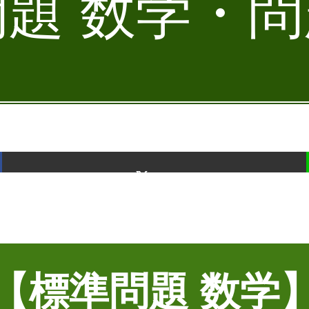
題 数学・問題
ポスト
【標準問題 数学