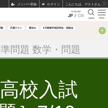
ログイン
こんにちは、ゲストさん
Language
JP
/
CN
menu
search
受験
共通テスト
夏休み
8月開催学校説明会・相談会
準問題 数学・問題
立高校入試