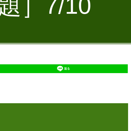
］7/10
送る
】