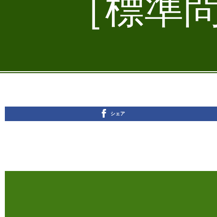
［標準問
シェア