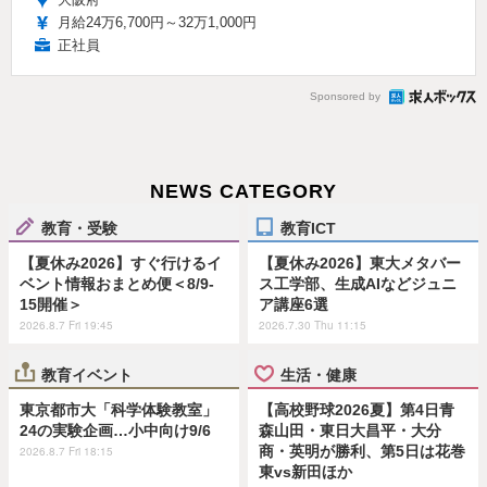
月給24万6,700円～32万1,000円
正社員
Sponsored by
NEWS CATEGORY
教育・受験
教育ICT
【夏休み2026】すぐ行けるイ
【夏休み2026】東大メタバー
ベント情報おまとめ便＜8/9-
ス工学部、生成AIなどジュニ
15開催＞
ア講座6選
2026.8.7 Fri 19:45
2026.7.30 Thu 11:15
教育イベント
生活・健康
東京都市大「科学体験教室」
【高校野球2026夏】第4日青
24の実験企画…小中向け9/6
森山田・東日大昌平・大分
商・英明が勝利、第5日は花巻
2026.8.7 Fri 18:15
東vs新田ほか