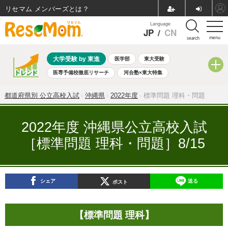
リセマム メンバーズ
Language
JP
/
CN
menu
search
大学受験 by 東進
医学部
東大受験
医専予備校徹底リサーチ
河合塾×東大特集
親子で考える大学選び
高校受験
中学受験
小学校受験
都道府県別 公立高校入試
沖縄県
2022年度
標準問題 理科・問題
共通テスト
夏休み
8月開催学校説明会・相談会
8月開催イベント・WS
全国公立高校 過去問
人気記事
2022年度 沖縄県公立高校入試
自由研究教材（小学生向け）
自由研究教材（中学生向け）
［標準問題 理科・問題］8/15
ランキング
シェア
送る
ポスト
【標準問題 理科】