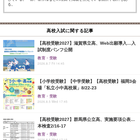
る。
高校入試に関する記事
【高校受験2027】滋賀県立高、Web出願導入…入
試制度パンフ公開
教育・受験
2026.8.7 Fri 14:45
【小学校受験】【中学受験】【高校受験】福岡3会
場「私立小中高校展」8/22-23
教育・受験
2026.8.5 Wed 17:45
【高校受験2027】群馬県公立高、実施要項公表…
本検査2/16-17
教育・受験
2026.8.5 Wed 17:15