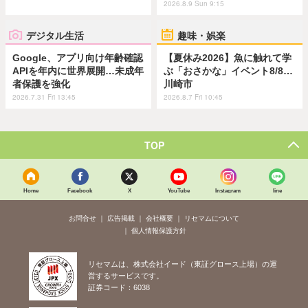
2026.8.9 Sun 9:15
デジタル生活
趣味・娯楽
Google、アプリ向け年齢確認
【夏休み2026】魚に触れて学
APIを年内に世界展開…未成年
ぶ「おさかな」イベント8/8…
者保護を強化
川崎市
2026.7.31 Fri 13:45
2026.8.7 Fri 10:45
TOP
Home
Facebook
X
YouTube
Instagram
line
お問合せ
広告掲載
会社概要
リセマムについて
個人情報保護方針
リセマムは、株式会社イード（東証グロース上場）の運
営するサービスです。
証券コード：6038