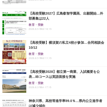
【高校受験2027】広島叡智学園高、出願開始…外
部募集は22人
教育・受験
2026.8.5 Wed 16:15
【高校受験】横須賀の私立4校が参加…合同相談会
10/12
教育・受験
2026.8.5 Wed 11:15
【高校受験2028】都立第一商業、入試概要を公
表…IBコースは英語面接を実施
教育・受験
2026.8.3 Mon 17:15
神奈川県、高校等進学率99.0％…県内公立進学者
は減少傾向