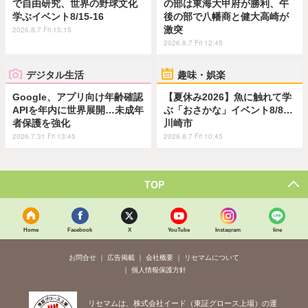
で自由研究、世界の野球文化
の部は東海大甲府が勝利、午
学ぶイベント8/15-16
後の部で八幡商と健大高崎が
激突
2026.8.7 Fri 15:15
2026.8.7 Fri 12:45
デジタル生活
趣味・娯楽
Google、アプリ向け年齢確認
【夏休み2026】魚に触れて学
APIを年内に世界展開…未成年
ぶ「おさかな」イベント8/8…
者保護を強化
川崎市
2026.7.31 Fri 13:45
2026.8.7 Fri 10:45
TOP
Home
Facebook
X
YouTube
Instagram
line
お問合せ
広告掲載
会社概要
リセマムについて
個人情報保護方針
リセマムは、株式会社イード（東証グロース上場）の運