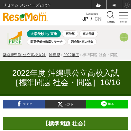
リセマム メンバーズ
Language
JP
/
CN
menu
search
大学受験 by 東進
医学部
東大受験
医専予備校徹底リサーチ
河合塾×東大特集
親子で考える大学選び
高校受験
中学受験
小学校受験
都道府県別 公立高校入試
沖縄県
2022年度
標準問題 社会・問題
共通テスト
夏休み
8月開催学校説明会・相談会
8月開催イベント・WS
全国公立高校 過去問
人気記事
2022年度 沖縄県公立高校入試
自由研究教材（小学生向け）
自由研究教材（中学生向け）
［標準問題 社会・問題］16/16
ランキング
シェア
送る
ポスト
【標準問題 社会】