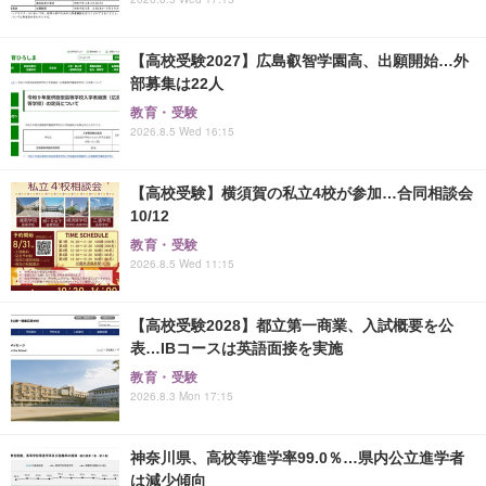
【高校受験2027】広島叡智学園高、出願開始…外
部募集は22人
教育・受験
2026.8.5 Wed 16:15
【高校受験】横須賀の私立4校が参加…合同相談会
10/12
教育・受験
2026.8.5 Wed 11:15
【高校受験2028】都立第一商業、入試概要を公
表…IBコースは英語面接を実施
教育・受験
2026.8.3 Mon 17:15
神奈川県、高校等進学率99.0％…県内公立進学者
は減少傾向