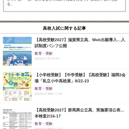
る。
高校入試に関する記事
【高校受験2027】滋賀県立高、Web出願導入…入
試制度パンフ公開
教育・受験
2026.8.7 Fri 14:45
【小学校受験】【中学受験】【高校受験】福岡3会
場「私立小中高校展」8/22-23
教育・受験
2026.8.5 Wed 17:45
【高校受験2027】群馬県公立高、実施要項公表…
本検査2/16-17
教育・受験
2026.8.5 Wed 17:15