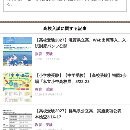
る。
高校入試に関する記事
【高校受験2027】滋賀県立高、Web出願導入…入
試制度パンフ公開
教育・受験
2026.8.7 Fri 14:45
【小学校受験】【中学受験】【高校受験】福岡3会
場「私立小中高校展」8/22-23
教育・受験
2026.8.5 Wed 17:45
【高校受験2027】群馬県公立高、実施要項公表…
本検査2/16-17
教育・受験
2026.8.5 Wed 17:15