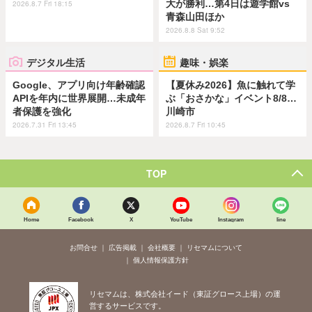
大が勝利…第4日は遊学館vs
2026.8.7 Fri 18:15
青森山田ほか
2026.8.8 Sat 9:52
デジタル生活
趣味・娯楽
Google、アプリ向け年齢確認
【夏休み2026】魚に触れて学
APIを年内に世界展開…未成年
ぶ「おさかな」イベント8/8…
者保護を強化
川崎市
2026.7.31 Fri 13:45
2026.8.7 Fri 10:45
TOP
Home
Facebook
X
YouTube
Instagram
line
お問合せ
広告掲載
会社概要
リセマムについて
個人情報保護方針
リセマムは、株式会社イード（東証グロース上場）の運
営するサービスです。