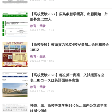
【高校受験2027】広島叡智学園高、出願開始…外
部募集は22人
教育・受験
2026.8.5 Wed 16:15
【高校受験】横須賀の私立4校が参加…合同相談会
10/12
教育・受験
2026.8.5 Wed 11:15
【高校受験2028】都立第一商業、入試概要を公
表…IBコースは英語面接を実施
教育・受験
2026.8.3 Mon 17:15
神奈川県、高校等進学率99.0％…県内公立進学者
は減少傾向