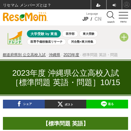
リセマム メンバーズ
Language
JP
/
CN
menu
search
大学受験 by 東進
医学部
東大受験
医専予備校徹底リサーチ
河合塾×東大特集
親子で考える大学選び
高校受験
中学受験
小学校受験
都道府県別 公立高校入試
沖縄県
2023年度
標準問題 英語・問題
共通テスト
夏休み
8月開催学校説明会・相談会
8月開催イベント・WS
全国公立高校 過去問
人気記事
2023年度 沖縄県公立高校入試
自由研究教材（小学生向け）
自由研究教材（中学生向け）
［標準問題 英語・問題］10/15
ランキング
シェア
送る
ポスト
【標準問題 英語】