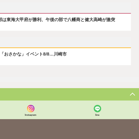
の部は東海大甲府が勝利、午後の部で八幡商と健大高崎が激突
ぶ「おさかな」イベント8/8…川崎市
Instagram
line