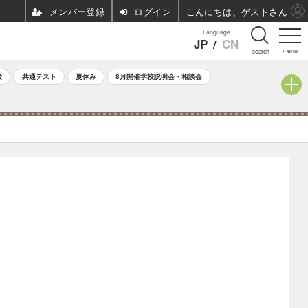
ログイン
こんにちは、ゲストさん
Language
JP
/
CN
menu
search
験
共通テスト
夏休み
8月開催学校説明会・相談会