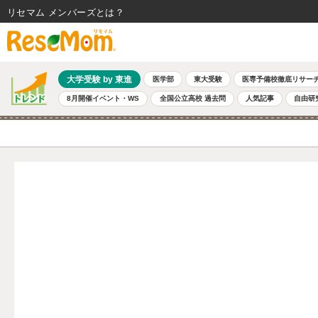
リセマム メンバーズ
大学受験 by 東進
医学部
東大受験
医専予備校徹底リサー
8月開催イベント・WS
全国公立高校 過去問
人気記事
自由研