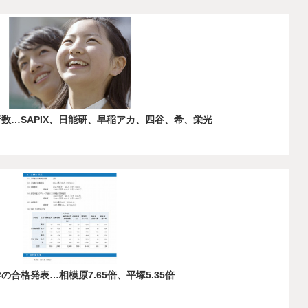
者数…SAPIX、日能研、早稲アカ、四谷、希、栄光
の合格発表…相模原7.65倍、平塚5.35倍