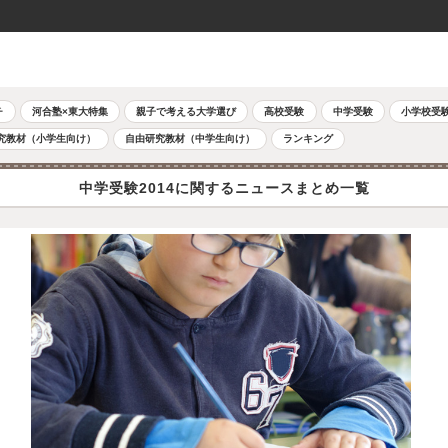
チ
河合塾×東大特集
親子で考える大学選び
高校受験
中学受験
小学校受
究教材（小学生向け）
自由研究教材（中学生向け）
ランキング
中学受験2014に関するニュースまとめ一覧