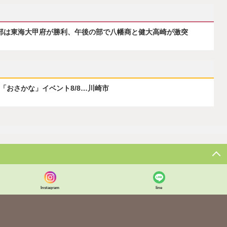
の部は東海大甲府が勝利、午後の部で八幡商と健大高崎が激突
ぶ「おさかな」イベント8/8…川崎市
Instagram
line