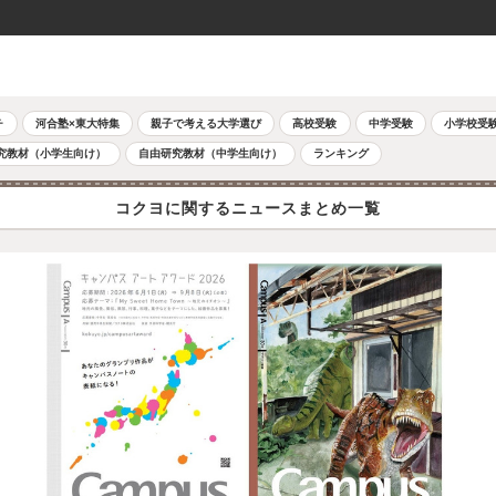
チ
河合塾×東大特集
親子で考える大学選び
高校受験
中学受験
小学校受
究教材（小学生向け）
自由研究教材（中学生向け）
ランキング
コクヨに関するニュースまとめ一覧