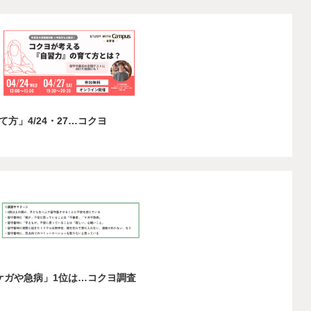
方」4/24・27…コクヨ
ケガや急病」1位は…コクヨ調査