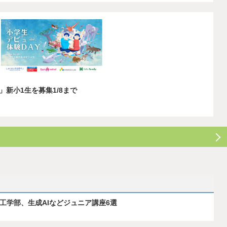
」新小1生を募集1/8まで
ス工学部、生成AIなどジュニア講座6選