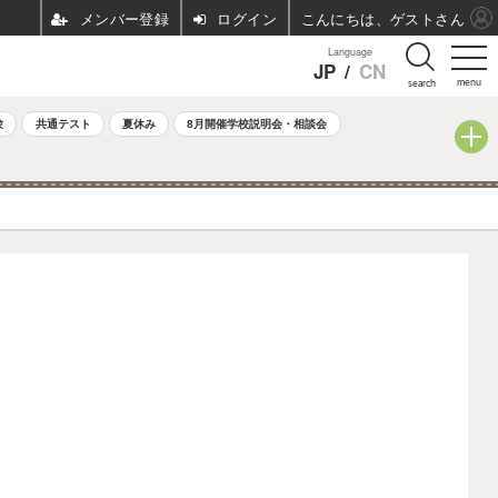
ログイン
こんにちは、ゲストさん
Language
JP
/
CN
menu
search
験
共通テスト
夏休み
8月開催学校説明会・相談会