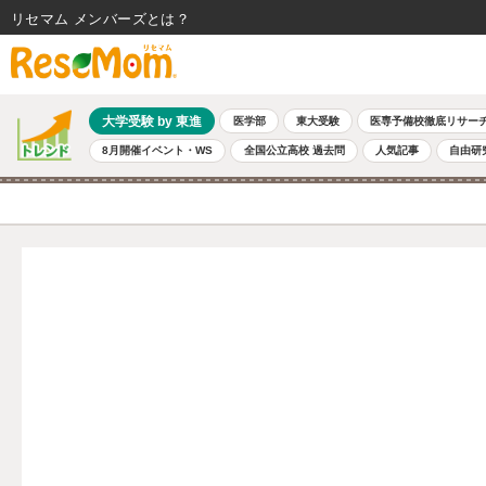
リセマム メンバーズ
大学受験 by 東進
医学部
東大受験
医専予備校徹底リサー
8月開催イベント・WS
全国公立高校 過去問
人気記事
自由研