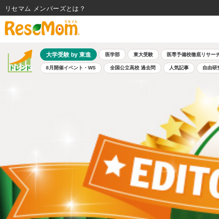
リセマム メンバーズ
大学受験 by 東進
医学部
東大受験
医専予備校徹底リサー
8月開催イベント・WS
全国公立高校 過去問
人気記事
自由研