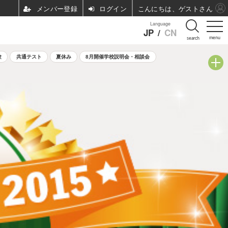
ログイン
こんにちは、ゲストさん
Language
JP
/
CN
menu
search
験
共通テスト
夏休み
8月開催学校説明会・相談会