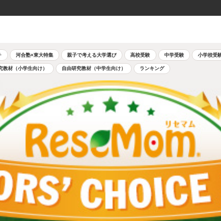
チ
河合塾×東大特集
親子で考える大学選び
高校受験
中学受験
小学校受
究教材（小学生向け）
自由研究教材（中学生向け）
ランキング