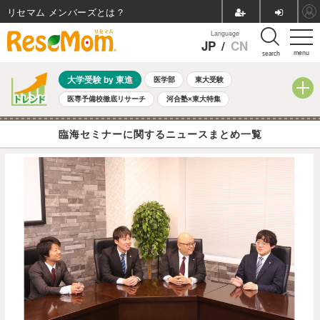
リセマム メンバーズ
Language
JP
/
CN
menu
search
大学受験 by 東進
医学部
東大受験
医専予備校徹底リサーチ
河合塾×東大特集
親子で考える大学選び
高校受験
中学受験
小学校受験
臨海セミナーに関するニュースまとめ一覧
共通テスト
夏休み
8月開催学校説明会・相談会
8月開催イベント・WS
全国公立高校 過去問
人気記事
自由研究教材（小学生向け）
自由研究教材（中学生向け）
ランキング