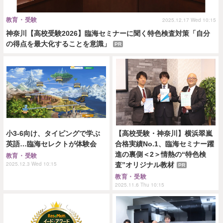
教育・受験
2025.12.17 Wed 10:15
神奈川【高校受験2026】臨海セミナーに聞く特色検査対策「自分
の得点を最大化することを意識」
PR
小3-6向け、タイピングで学ぶ
【高校受験・神奈川】横浜翠嵐
英語…臨海セレクトが体験会
合格実績No.1、臨海セミナー躍
進の裏側＜2＞情熱の“特色検
教育・受験
2025.12.3 Wed 10:15
査”オリジナル教材
PR
教育・受験
2025.11.6 Thu 10:15