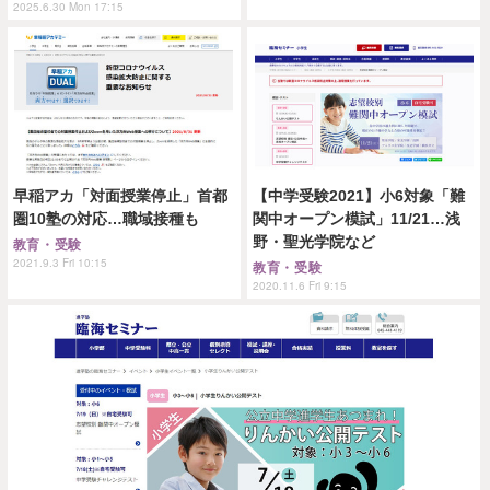
2025.6.30 Mon 17:15
早稲アカ「対面授業停止」首都
【中学受験2021】小6対象「難
圏10塾の対応…職域接種も
関中オープン模試」11/21…浅
野・聖光学院など
教育・受験
2021.9.3 Fri 10:15
教育・受験
2020.11.6 Fri 9:15