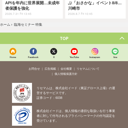
APIを年内に世界展開…未成年
ぶ「おさかな」イベント8/8…
者保護を強化
川崎市
2026.7.31 Fri 13:45
2026.8.7 Fri 10:45
ホーム
›
臨海セミナー 特集
TOP
Home
Facebook
X
YouTube
Instagram
line
お問合せ
広告掲載
会社概要
リセマムについて
個人情報保護方針
リセマムは、株式会社イード（東証グロース上場）の運
営するサービスです。
証券コード：6038
株式会社イードは、個人情報の適切な取扱いを行う事業
者に対して付与されるプライバシーマークの付与認定を
受けています。