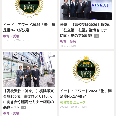
イード・アワード2025「塾」満
神奈川【高校受験2026】根強い
足度No.1が決定
「公立第一志望」臨海セミナー
に聞く夏の学習戦略
PR
教育・受験
2025.10.1 Wed 11:15
教育・受験
2025.7.7 Mon 12:15
【高校受験・神奈川】横浜翠嵐
イード・アワード2023「塾」満
合格155名、生徒ひとりひとり
足度No.1が決定
に向き合う臨海セミナー躍進の
教育業界ニュース
2023.11.30 Thu 11:15
裏側＜1＞
PR
教育・受験