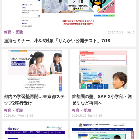
教育・受験
2020.7.3 Fri 16:15
臨海セミナー、小3-6対象「りんかい公開テスト」7/18
都内の学習塾再開…東京都ステ
首都圏の塾、SAPIX小学部・湘
ップ2移行受け
ゼミなど再開へ
教育・受験
教育・受験
2020.6.1 Mon 18:45
2020.5.26 Tue 14:45