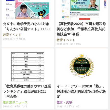
公立中に進学予定の小2-6対象
【高校受験2020】市川や昭和秀
「りんかい公開テスト」11/30
英など参加、千葉私立高校入試
相談会9/1幕張
教育イベント
2019.10.4 Fri 18:15
教育イベント
2019.8.20 Tue 19:45
「教育系職種の働きやすい企業
イード・アワード2018「塾」、
ランキング」総合評価1位は
保護者が選ぶ満足度No.1塾が決
「河合塾」
定
教育業界ニュース
教育・受験
2018.12.14 Fri 10:15
2018.12.7 Fri 11:45