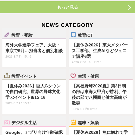
もっと見る
NEWS CATEGORY
教育・受験
教育ICT
海外大学進学フェア、大阪・
【夏休み2026】東大メタバー
東京で9月…担当者と個別相談
ス工学部、生成AIなどジュニ
ア講座6選
2026.8.7 Fri 15:45
2026.7.30 Thu 11:15
教育イベント
生活・健康
【夏休み2026】巨人Gタウン
【高校野球2026夏】第3日朝
で自由研究、世界の野球文化
の部は東海大甲府が勝利、午
学ぶイベント8/15-16
後の部で八幡商と健大高崎が
激突
2026.8.7 Fri 15:15
2026.8.7 Fri 12:45
デジタル生活
趣味・娯楽
Google、アプリ向け年齢確認
【夏休み2026】魚に触れて学