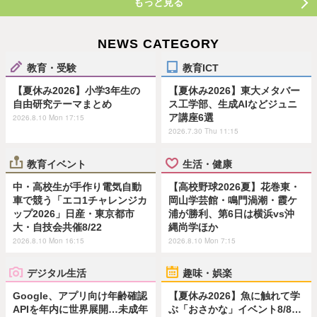
もっと見る
NEWS CATEGORY
教育・受験
教育ICT
【夏休み2026】小学3年生の
【夏休み2026】東大メタバー
自由研究テーマまとめ
ス工学部、生成AIなどジュニ
ア講座6選
2026.8.10 Mon 17:15
2026.7.30 Thu 11:15
教育イベント
生活・健康
中・高校生が手作り電気自動
【高校野球2026夏】花巻東・
車で競う「エコ1チャレンジカ
岡山学芸館・鳴門渦潮・霞ケ
ップ2026」日産・東京都市
浦が勝利、第6日は横浜vs沖
大・自技会共催8/22
縄尚学ほか
2026.8.10 Mon 16:15
2026.8.10 Mon 7:15
デジタル生活
趣味・娯楽
Google、アプリ向け年齢確認
【夏休み2026】魚に触れて学
APIを年内に世界展開…未成年
ぶ「おさかな」イベント8/8…