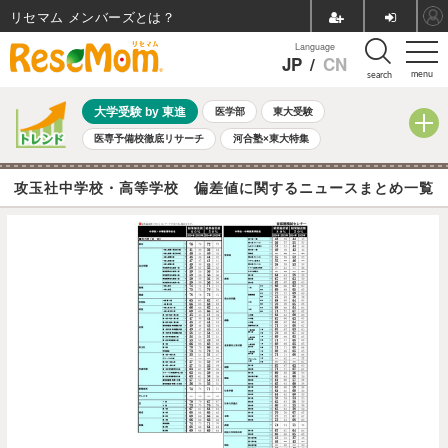
リセマム メンバーズ
Language
JP
/
CN
menu
search
大学受験 by 東進
医学部
東大受験
医専予備校徹底リサーチ
河合塾×東大特集
親子で考える大学選び
高校受験
中学受験
小学校受験
攻玉社中学校・高等学校 偏差値に関するニュースまとめ一覧
共通テスト
夏休み
8月開催学校説明会・相談会
8月開催イベント・WS
全国公立高校 過去問
人気記事
自由研究教材（小学生向け）
自由研究教材（中学生向け）
ランキング