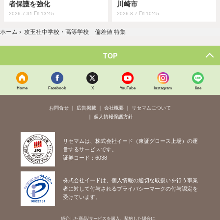
者保護を強化
川崎市
2026.7.31 Fri 13:45
2026.8.7 Fri 10:45
ホーム
›
攻玉社中学校・高等学校 偏差値 特集
TOP
Home
Facebook
X
YouTube
Instagram
line
お問合せ
広告掲載
会社概要
リセマムについて
個人情報保護方針
リセマムは、株式会社イード（東証グロース上場）の運
営するサービスです。
証券コード：6038
株式会社イードは、個人情報の適切な取扱いを行う事業
者に対して付与されるプライバシーマークの付与認定を
受けています。
紹介した商品/サービスを購入、契約した場合に、