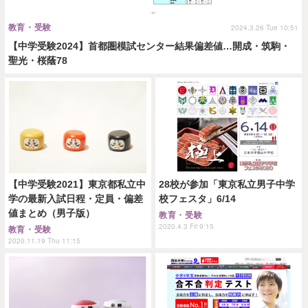
教育・受験
2024.3.26 Tue 10:51
【中学受験2024】首都圏模試センター結果偏差値…開成・筑駒・
聖光・桜蔭78
【中学受験2021】東京都私立中
28校が参加「東京私立男子中学
学の最新入試日程・定員・偏差
校フェスタ」6/14
値まとめ（男子版）
教育・受験
2020.4.3 Fri 9:15
教育・受験
2020.11.19 Thu 11:15