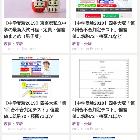
【中学受験2019】東京都私立中
【中学受験2019】四谷大塚「第
学の最新入試日程・定員・偏差
3回合不合判定テスト」偏差
値まとめ（男子版）
値…筑駒72・桜蔭71など
教育・受験
教育・受験
2018.11.29 Thu 10:15
2018.10.19 Fri 14:15
【中学受験2019】四谷大塚「第
【中学受験2018】四谷大塚「第
1回合不合判定テスト」偏差
4回合不合判定テスト」偏差
値…筑駒72・桜蔭71ほか
値…筑駒72・桜蔭71ほか
教育・受験
教育・受験
2018.4.18 Wed 15:45
2017.10.20 Fri 13:15