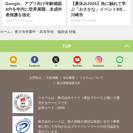
Google、アプリ向け年齢確認
【夏休み2026】魚に触れて学
APIを年内に世界展開…未成年
ぶ「おさかな」イベント8/8…
者保護を強化
川崎市
2026.7.31 Fri 13:45
2026.8.7 Fri 10:45
ホーム
›
東大寺学園中・高等学校 偏差値 特集
TOP
Home
Facebook
X
YouTube
Instagram
line
お問合せ
広告掲載
会社概要
リセマムについて
個人情報保護方針
リセマムは、株式会社イード（東証グロース上場）の運
営するサービスです。
証券コード：6038
株式会社イードは、個人情報の適切な取扱いを行う事業
者に対して付与されるプライバシーマークの付与認定を
受けています。