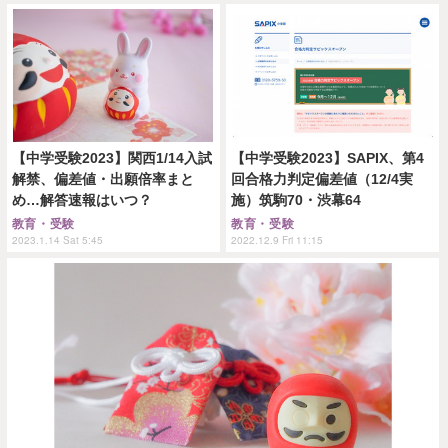
【中学受験2023】関西1/14入試
【中学受験2023】SAPIX、第4
解禁、偏差値・出願倍率まと
回合格力判定偏差値（12/4実
め…解答速報はいつ？
施）筑駒70・渋幕64
教育・受験
教育・受験
2023.1.14 Sat 5:45
2022.12.9 Fri 11:15