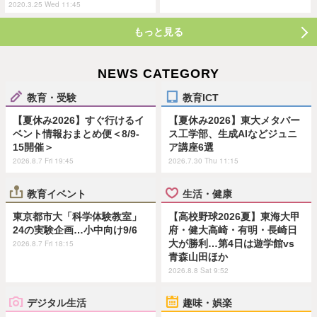
2020.3.25 Wed 11:45
もっと見る
NEWS CATEGORY
教育・受験
教育ICT
【夏休み2026】すぐ行けるイ
【夏休み2026】東大メタバー
ベント情報おまとめ便＜8/9-
ス工学部、生成AIなどジュニ
15開催＞
ア講座6選
2026.8.7 Fri 19:45
2026.7.30 Thu 11:15
教育イベント
生活・健康
東京都市大「科学体験教室」
【高校野球2026夏】東海大甲
24の実験企画…小中向け9/6
府・健大高崎・有明・長崎日
大が勝利…第4日は遊学館vs
2026.8.7 Fri 18:15
青森山田ほか
2026.8.8 Sat 9:52
デジタル生活
趣味・娯楽