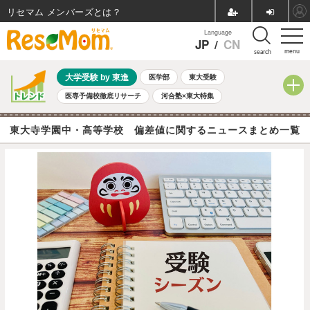
リセマム メンバーズ
Language
JP
/
CN
menu
search
大学受験 by 東進
医学部
東大受験
医専予備校徹底リサーチ
河合塾×東大特集
親子で考える大学選び
高校受験
中学受験
小学校受験
東大寺学園中・高等学校 偏差値に関するニュースまとめ一覧
共通テスト
夏休み
8月開催学校説明会・相談会
8月開催イベント・WS
全国公立高校 過去問
人気記事
自由研究教材（小学生向け）
自由研究教材（中学生向け）
ランキング