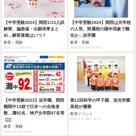
【中学受験2024】関西1/13入試
【中学受験2024】関西は共学校
解禁、偏差値・出願倍率まと
の人気、附属校の隔年現象で難
め…解答速報はいつ？
化か…浜学園
教育・受験
教育・受験
2024.1.13 Sat 5:45
2023.10.20 Fri 15:45
【中学受験2023】浜学園、関西
第12回科学の甲子園、栄光学園
難関中13校で日本一の合格者
高校が優勝
数…灘92名、神戸女学院47名等
教育イベント
2023.3.20 Mon 16:15
PR
教育・受験
2023.3.31 Fri 18:45