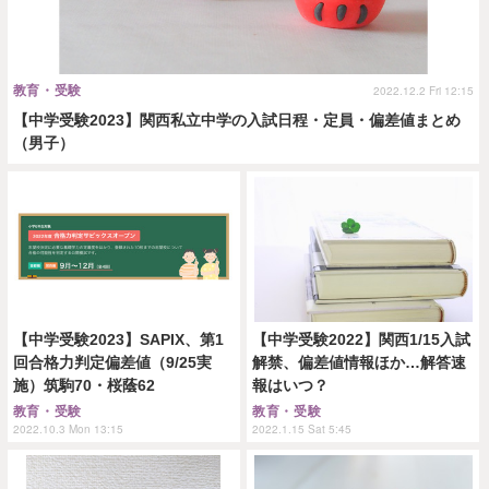
教育・受験
2022.12.2 Fri 12:15
【中学受験2023】関西私立中学の入試日程・定員・偏差値まとめ
（男子）
【中学受験2023】SAPIX、第1
【中学受験2022】関西1/15入試
回合格力判定偏差値（9/25実
解禁、偏差値情報ほか…解答速
施）筑駒70・桜蔭62
報はいつ？
教育・受験
教育・受験
2022.10.3 Mon 13:15
2022.1.15 Sat 5:45