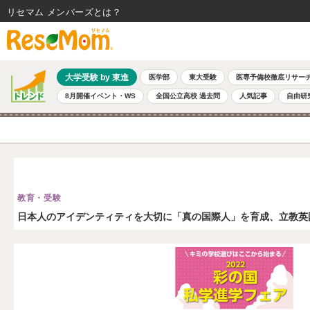
リセマム メンバーズ
大学受験 by 東進
医学部
東大受験
医専予備校徹底リサー
8月開催イベント・WS
全国公立高校 過去問
人気記事
自由研
教育・受験
日本人のアイデンティティを大切に「真の国際人」を育成、立教英