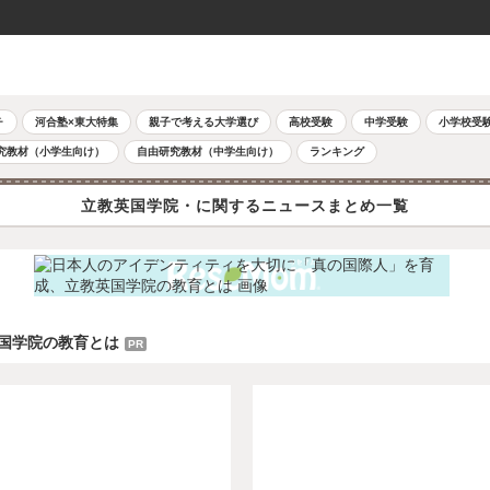
チ
河合塾×東大特集
親子で考える大学選び
高校受験
中学受験
小学校受
究教材（小学生向け）
自由研究教材（中学生向け）
ランキング
立教英国学院・に関するニュースまとめ一覧
国学院の教育とは
PR