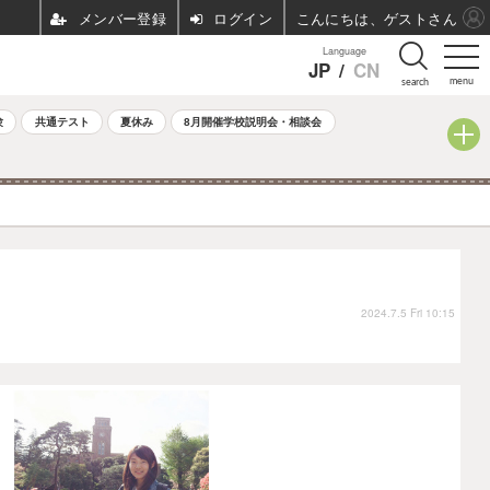
ログイン
こんにちは、ゲストさん
Language
JP
/
CN
menu
search
験
共通テスト
夏休み
8月開催学校説明会・相談会
2024.7.5 Fri 10:15