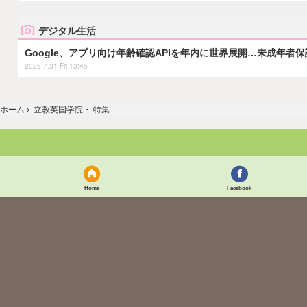
デジタル生活
Google、アプリ向け年齢確認APIを年内に世界展開…未成年者
2026.7.31 Fri 13:45
ホーム
›
立教英国学院・ 特集
Home
Facebook