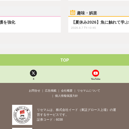
趣味・娯楽
保護を強化
【夏休み2026】魚に触れて学
2026.8.7 Fri 10:45
TOP
X
YouTube
お問合せ
広告掲載
会社概要
リセマムについて
個人情報保護方針
リセマムは、株式会社イード（東証グロース上場）の運
営するサービスです。
証券コード：6038