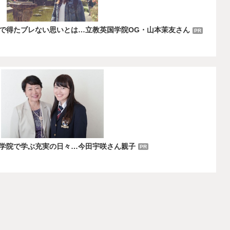
で得たブレない思いとは…立教英国学院OG・山本茉友さん
PR
学院で学ぶ充実の日々…今田宇咲さん親子
PR