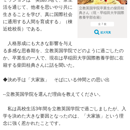
活を通じて、他者を思いやり共に
立教英国学院卒業生の柴田桂
典さん（現・早稲田大学国際
生きることを学び、真に国際社会
教養学部在籍）
に通用する人間を育成する」（棟
全 7 枚
近稔校長）である。
拡大写真
人格形成にも大きな影響を与え
る多感な思春期を、立教英国学院でどのように過ごしたの
か。卒業生の一人で、現在は早稲田大学国際教養学部に在
籍する柴田桂典さんに話を聞いた。
◆決め手は「大家族」 そばにいる仲間との思い出
--立教英国学院を選んだ理由を教えてください。
私は高校生活3年間を立教英国学院で過ごしましたが、入
学を決めた大きな要因となったのは、「大家族」という理
念に強く惹かれたことです。