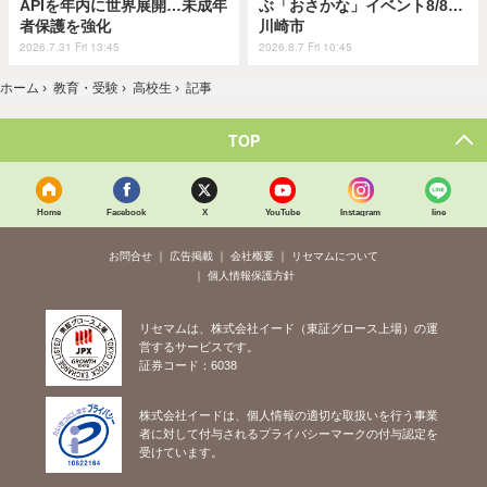
APIを年内に世界展開…未成年
ぶ「おさかな」イベント8/8…
者保護を強化
川崎市
2026.7.31 Fri 13:45
2026.8.7 Fri 10:45
ホーム
›
教育・受験
›
高校生
›
記事
TOP
Home
Facebook
X
YouTube
Instagram
line
お問合せ
広告掲載
会社概要
リセマムについて
個人情報保護方針
リセマムは、株式会社イード（東証グロース上場）の運
営するサービスです。
証券コード：6038
株式会社イードは、個人情報の適切な取扱いを行う事業
者に対して付与されるプライバシーマークの付与認定を
受けています。