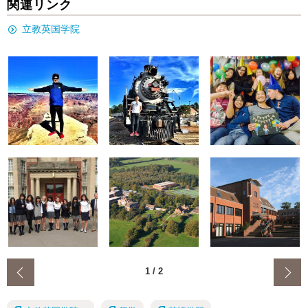
関連リンク
立教英国学院
‹
1
/
2