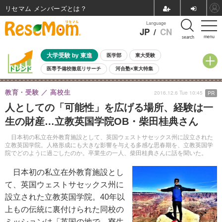
リセマム メンバーズ
Language
JP
/
CN
menu
search
大学受験 by 東進
医学部
東大受験
医専予備校徹底リサーチ
河合塾×東大特集
親子で考える大学選び
高校受験
中学受験
小学校受験
教育・受験
高校生
2016.12.6 Tue 10:45
PR
共通テスト
夏休み
8月開催学校説明会・相談会
人としての「可能性」を広げる場所、経験は一
8月開催イベント・WS
全国公立高校 過去問
人気記事
生の財産…立教英国学院OB・柴田桂典さん
自由研究教材（小学生向け）
自由研究教材（中学生向け）
ランキング
日本初の私立在外教育施設として、英国ウェストサセックス州に設立された
立教英国学院。人格形成にも大きな影響を与える多感な思春期を、立教英国学
院でどのように過ごしたのか。卒業生の一人、柴田桂典さんに話を聞いた。
日本初の私立在外教育施設とし
て、英国ウェストサセックス州に
設立された立教英国学院。40年以
上もの伝統に裏付けられた同校の
ミッションは「英国の地で、寮生