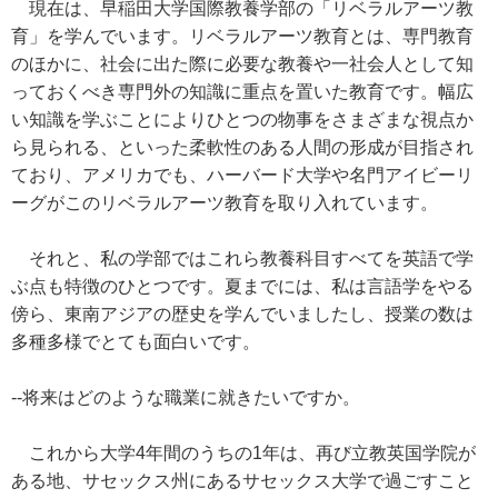
現在は、早稲田大学国際教養学部の「リベラルアーツ教
育」を学んでいます。リベラルアーツ教育とは、専門教育
のほかに、社会に出た際に必要な教養や一社会人として知
っておくべき専門外の知識に重点を置いた教育です。幅広
い知識を学ぶことによりひとつの物事をさまざまな視点か
ら見られる、といった柔軟性のある人間の形成が目指され
ており、アメリカでも、ハーバード大学や名門アイビーリ
ーグがこのリベラルアーツ教育を取り入れています。
それと、私の学部ではこれら教養科目すべてを英語で学
ぶ点も特徴のひとつです。夏までには、私は言語学をやる
傍ら、東南アジアの歴史を学んでいましたし、授業の数は
多種多様でとても面白いです。
--将来はどのような職業に就きたいですか。
これから大学4年間のうちの1年は、再び立教英国学院が
ある地、サセックス州にあるサセックス大学で過ごすこと