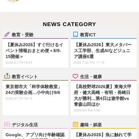
NEWS CATEGORY
教育・受験
教育ICT
【夏休み2026】すぐ行けるイ
【夏休み2026】東大メタバー
ベント情報おまとめ便＜8/9-
ス工学部、生成AIなどジュニ
15開催＞
ア講座6選
2026.8.7 Fri 19:45
2026.7.30 Thu 11:15
教育イベント
生活・健康
東京都市大「科学体験教室」
【高校野球2026夏】東海大甲
24の実験企画…小中向け9/6
府・健大高崎・有明・長崎日
大が勝利…第4日は遊学館vs
2026.8.7 Fri 18:15
青森山田ほか
2026.8.8 Sat 9:52
デジタル生活
趣味・娯楽
Google、アプリ向け年齢確認
【夏休み2026】魚に触れて学