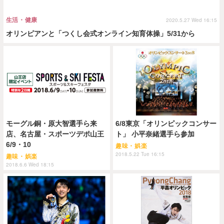
生活・健康
2020.5.27 Wed 16:15
オリンピアンと「つくし会式オンライン知育体操」5/31から
モーグル銅・原大智選手ら来
6/8東京「オリンピックコンサー
店、名古屋・スポーツデポ山王
ト」 小平奈緒選手ら参加
6/9・10
趣味・娯楽
2018.5.22 Tue 16:15
趣味・娯楽
2018.6.6 Wed 18:15