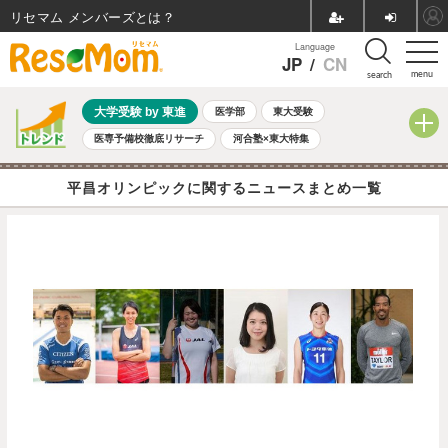
リセマム メンバーズ
Language
JP
/
CN
menu
search
大学受験 by 東進
医学部
東大受験
医専予備校徹底リサーチ
河合塾×東大特集
親子で考える大学選び
高校受験
中学受験
小学校受験
平昌オリンピックに関するニュースまとめ一覧
共通テスト
夏休み
8月開催学校説明会・相談会
8月開催イベント・WS
全国公立高校 過去問
人気記事
自由研究教材（小学生向け）
自由研究教材（中学生向け）
ランキング