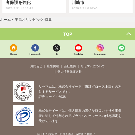
者保護を強化
川崎市
2026.7.31 Fri 13:45
2026.8.7 Fri 10:45
ホーム
›
平昌オリンピック 特集
TOP
Home
Facebook
X
YouTube
Instagram
line
お問合せ
広告掲載
会社概要
リセマムについて
個人情報保護方針
リセマムは、株式会社イード（東証グロース上場）の運
営するサービスです。
証券コード：6038
株式会社イードは、個人情報の適切な取扱いを行う事業
者に対して付与されるプライバシーマークの付与認定を
受けています。
紹介した商品/サービスを購入、契約した場合に、