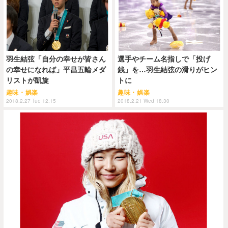
羽生結弦「自分の幸せが皆さん
選手やチーム名指しで「投げ
の幸せになれば」平昌五輪メダ
銭」を…羽生結弦の滑りがヒン
リストが凱旋
トに
趣味・娯楽
趣味・娯楽
2018.2.27 Tue 12:15
2018.2.21 Wed 18:30