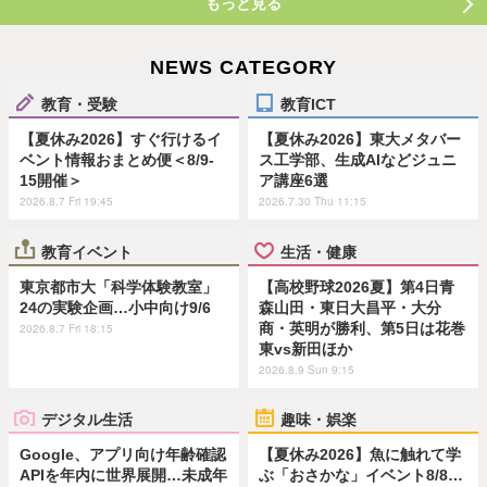
もっと見る
NEWS CATEGORY
教育・受験
教育ICT
【夏休み2026】すぐ行けるイ
【夏休み2026】東大メタバー
ベント情報おまとめ便＜8/9-
ス工学部、生成AIなどジュニ
15開催＞
ア講座6選
2026.8.7 Fri 19:45
2026.7.30 Thu 11:15
教育イベント
生活・健康
東京都市大「科学体験教室」
【高校野球2026夏】第4日青
24の実験企画…小中向け9/6
森山田・東日大昌平・大分
商・英明が勝利、第5日は花巻
2026.8.7 Fri 18:15
東vs新田ほか
2026.8.9 Sun 9:15
デジタル生活
趣味・娯楽
Google、アプリ向け年齢確認
【夏休み2026】魚に触れて学
APIを年内に世界展開…未成年
ぶ「おさかな」イベント8/8…