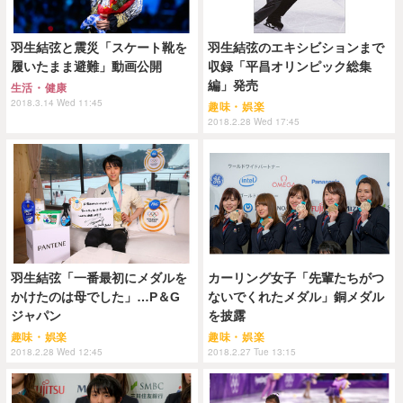
羽生結弦と震災「スケート靴を
羽生結弦のエキシビションまで
履いたまま避難」動画公開
収録「平昌オリンピック総集
編」発売
生活・健康
2018.3.14 Wed 11:45
趣味・娯楽
2018.2.28 Wed 17:45
羽生結弦「一番最初にメダルを
カーリング女子「先輩たちがつ
かけたのは母でした」…P＆G
ないでくれたメダル」銅メダル
ジャパン
を披露
趣味・娯楽
趣味・娯楽
2018.2.28 Wed 12:45
2018.2.27 Tue 13:15