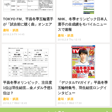
TOKYO FM、平昌冬季五輪選手
NHK、冬季オリンピック日本人
が「試合前に聴く曲」オンエア
選手の全成績をモバイルニュー
スで速報
趣味・娯楽
2018.2.9 Fri 14:45
趣味・娯楽
2018.2.8 Thu 12:15
平昌冬季オリンピック、注目度
「デジタルTVガイド」平昌冬季
1位は羽生結弦…金メダル予想1
五輪特集号、羽生結弦ロングイ
位は？
ンタビュー
趣味・娯楽
趣味・娯楽
2018.2.7 Wed 18:45
2018.2.7 Wed 17:30