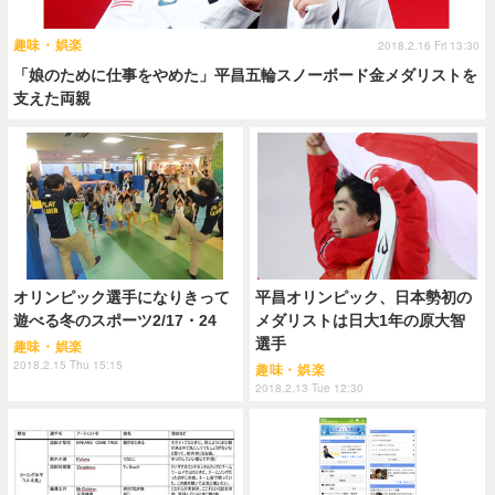
趣味・娯楽
2018.2.16 Fri 13:30
「娘のために仕事をやめた」平昌五輪スノーボード金メダリストを
支えた両親
オリンピック選手になりきって
平昌オリンピック、日本勢初の
遊べる冬のスポーツ2/17・24
メダリストは日大1年の原大智
選手
趣味・娯楽
2018.2.15 Thu 15:15
趣味・娯楽
2018.2.13 Tue 12:30