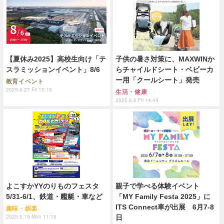
【夏休み2025】高校生向け「テ
子供の暑さ対策に、MAXWINか
スラミッションイベント」8/6
らチャイルドシート・ベビーカ
ー用「クールシート」発売
教育イベント
2025.6.27 Fri 15:15
生活・健康
2025.6.6 Fri 14:45
よこすかYYのりものフェスタ
親子で学べる体験イベント
5/31-6/1、鉄道・艦艇・車など
「MY Family Festa 2025」に
ITS Connect車が出展 6月7-8
趣味・娯楽
2025.5.19 Mon 11:15
日