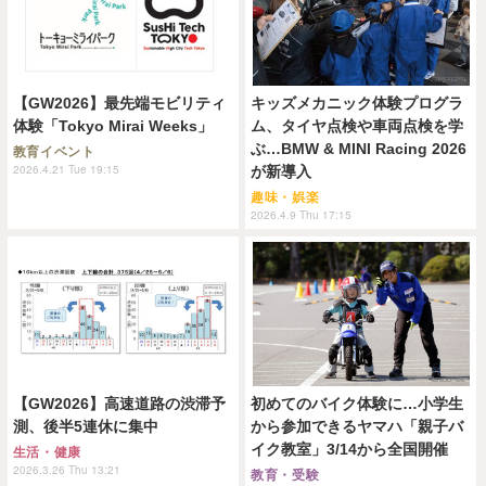
【GW2026】最先端モビリティ
キッズメカニック体験プログラ
体験「Tokyo Mirai Weeks」
ム、タイヤ点検や車両点検を学
ぶ…BMW & MINI Racing 2026
教育イベント
2026.4.21 Tue 19:15
が新導入
趣味・娯楽
2026.4.9 Thu 17:15
【GW2026】高速道路の渋滞予
初めてのバイク体験に…小学生
測、後半5連休に集中
から参加できるヤマハ「親子バ
イク教室」3/14から全国開催
生活・健康
2026.3.26 Thu 13:21
教育・受験