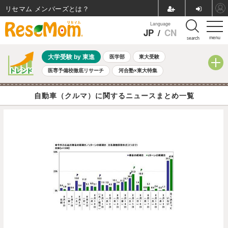
リセマム メンバーズ
Language
JP
/
CN
menu
search
大学受験 by 東進
医学部
東大受験
医専予備校徹底リサーチ
河合塾×東大特集
親子で考える大学選び
高校受験
中学受験
小学校受験
自動車（クルマ）に関するニュースまとめ一覧
共通テスト
夏休み
8月開催学校説明会・相談会
8月開催イベント・WS
全国公立高校 過去問
人気記事
自由研究教材（小学生向け）
自由研究教材（中学生向け）
ランキング