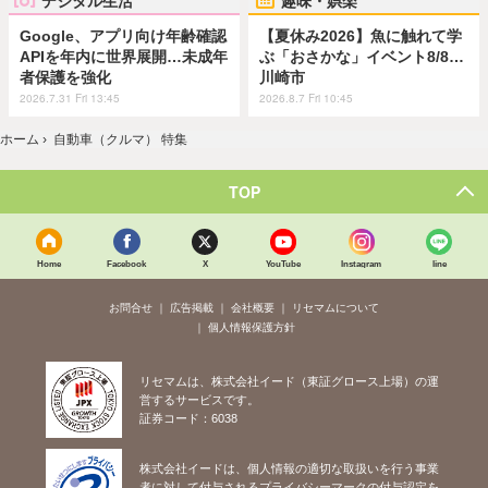
デジタル生活
趣味・娯楽
Google、アプリ向け年齢確認
【夏休み2026】魚に触れて学
APIを年内に世界展開…未成年
ぶ「おさかな」イベント8/8…
者保護を強化
川崎市
2026.7.31 Fri 13:45
2026.8.7 Fri 10:45
ホーム
›
自動車（クルマ） 特集
TOP
Home
Facebook
X
YouTube
Instagram
line
お問合せ
広告掲載
会社概要
リセマムについて
個人情報保護方針
リセマムは、株式会社イード（東証グロース上場）の運
営するサービスです。
証券コード：6038
株式会社イードは、個人情報の適切な取扱いを行う事業
者に対して付与されるプライバシーマークの付与認定を