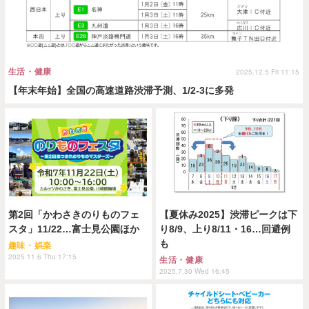
生活・健康
2025.12.5 Fri 11:15
【年末年始】全国の高速道路渋滞予測、1/2-3に多発
第2回「かわさきのりものフェ
【夏休み2025】渋滞ピークは下
スタ」11/22…富士見公園ほか
り8/9、上り8/11・16…回避例
も
趣味・娯楽
2025.11.6 Thu 17:15
生活・健康
2025.7.30 Wed 16:45