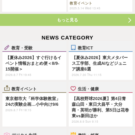
教育イベント
2025.5.14 Wed 13:45
もっと見る
NEWS CATEGORY
教育・受験
教育ICT
【夏休み2026】すぐ行けるイ
【夏休み2026】東大メタバー
ベント情報おまとめ便＜8/9-
ス工学部、生成AIなどジュニ
15開催＞
ア講座6選
2026.8.7 Fri 19:45
2026.7.30 Thu 11:15
教育イベント
生活・健康
東京都市大「科学体験教室」
【高校野球2026夏】第4日青
24の実験企画…小中向け9/6
森山田・東日大昌平・大分
商・英明が勝利、第5日は花巻
2026.8.7 Fri 18:15
東vs新田ほか
2026.8.9 Sun 9:15