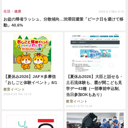
生活・健康
2026.8.3 Mon 9:15
お盆の帰省ラッシュ、分散傾向…渋滞回避策「ピーク日を避けて移
動」40.6%
【夏休み2026】JAF✕多摩信
【夏休み2026】大臣と話せる・
「おしごと体験イベント」8/1
土石流体験も、霞が関こども見
学デー43種（一部事前申込制、
教育イベント
2026.6.23 Tue 12:15
当日参加OKもあり）
教育イベント
2026.6.19 Fri 15:45