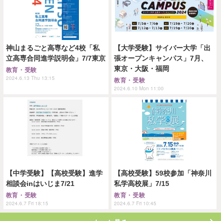
神山まるごと高専など4校「私
【大学受験】サイバー大学「出
立高専合同進学説明会」7/7東京
張オープンキャンパス」7月、
東京・大阪・福岡
教育・受験
2024.6.13 Thu 13:15
教育・受験
2024.6.10 Mon 11:00
【中学受験】【高校受験】進学
【高校受験】59校参加「神奈川
相談会inはいじま7/21
私学高校展」7/15
教育・受験
教育・受験
2024.6.7 Fri 18:15
2024.6.7 Fri 10:45