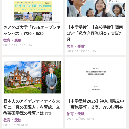
さとのば大学「Webオープンキ
【中学受験】【高校受験】関西
ャンパス」7/20・8/25
ぱど「私立合同説明会」大阪7
月
教育・受験
2024.7.11 Thu 18:15
教育・受験
2024.7.10 Wed 16:15
日本人のアイデンティティを大
【中学受験2025】神奈川県立中
切に「真の国際人」を育成、立
「実施要領」公表、7/30説明会
教英国学院の教育とは
PR
教育・受験
2024.7.3 Wed 13:45
教育・受験
2024.7.5 Fri 10:15