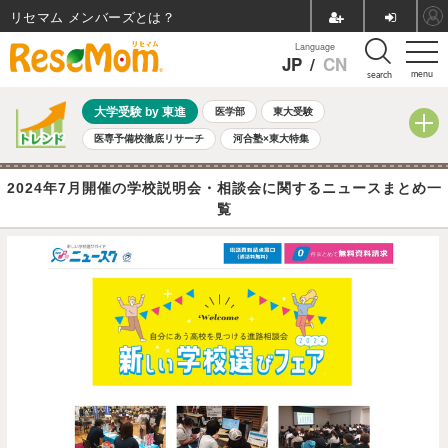
リセマム メンバーズ
Language
JP
/
CN
menu
search
大学受験 by 東進
医学部
東大受験
医専予備校徹底リサーチ
河合塾×東大特集
親子で考える大学選び
高校受験
中学受験
小学校受験
2024年7月開催の学校説明会・相談会に関するニュースまとめ一
共通テスト
夏休み
8月開催学校説明会・相談会
覧
8月開催イベント・WS
全国公立高校 過去問
人気記事
自由研究教材（小学生向け）
自由研究教材（中学生向け）
ランキング