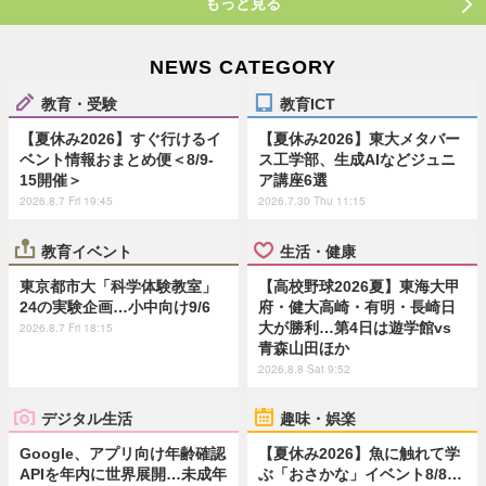
もっと見る
NEWS CATEGORY
教育・受験
教育ICT
【夏休み2026】すぐ行けるイ
【夏休み2026】東大メタバー
ベント情報おまとめ便＜8/9-
ス工学部、生成AIなどジュニ
15開催＞
ア講座6選
2026.8.7 Fri 19:45
2026.7.30 Thu 11:15
教育イベント
生活・健康
東京都市大「科学体験教室」
【高校野球2026夏】東海大甲
24の実験企画…小中向け9/6
府・健大高崎・有明・長崎日
大が勝利…第4日は遊学館vs
2026.8.7 Fri 18:15
青森山田ほか
2026.8.8 Sat 9:52
デジタル生活
趣味・娯楽
Google、アプリ向け年齢確認
【夏休み2026】魚に触れて学
APIを年内に世界展開…未成年
ぶ「おさかな」イベント8/8…