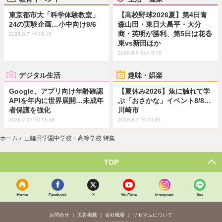
東京都市大「科学体験教室」
【高校野球2026夏】第4日青
24の実験企画…小中向け9/6
森山田・東日大昌平・大分
商・英明が勝利、第5日は花巻
2026.8.7 Fri 18:15
東vs新田ほか
2026.8.9 Sun 9:15
デジタル生活
趣味・娯楽
Google、アプリ向け年齢確認
【夏休み2026】魚に触れて学
APIを年内に世界展開…未成年
ぶ「おさかな」イベント8/8…
者保護を強化
川崎市
2026.7.31 Fri 13:45
2026.8.7 Fri 10:45
ホーム
›
三輪田学園中学校・高等学校 特集
TOP
Home
Facebook
X
YouTube
Instagram
line
お問合せ
広告掲載
会社概要
リセマムについて