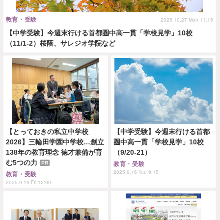
教育・受験
2025.10.27 Mon 11:15
【中学受験】今週末行ける首都圏中高一貫「学校見学」10校
（11/1-2）桜蔭、サレジオ学院など
【とっておきの私立中学校
【中学受験】今週末行ける首都
2026】三輪田学園中学校…創立
圏中高一貫「学校見学」10校
138年の教育理念 徳才兼備が育
（9/20-21）
む5つの力
PR
教育・受験
2025.9.16 Tue 9:15
教育・受験
2025.9.19 Fri 12:00