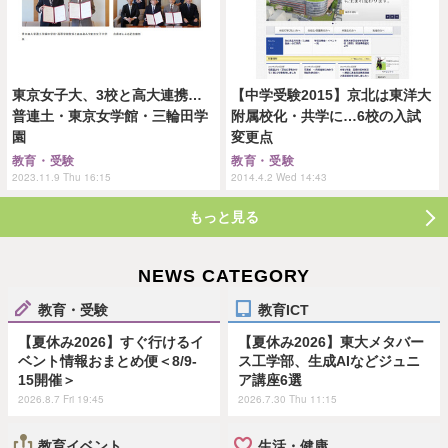
東京女子大、3校と高大連携…
【中学受験2015】京北は東洋大
普連土・東京女学館・三輪田学
附属校化・共学に…6校の入試
園
変更点
教育・受験
教育・受験
2023.11.9 Thu 16:15
2014.4.2 Wed 14:43
もっと見る
NEWS CATEGORY
教育・受験
教育ICT
【夏休み2026】すぐ行けるイ
【夏休み2026】東大メタバー
ベント情報おまとめ便＜8/9-
ス工学部、生成AIなどジュニ
15開催＞
ア講座6選
2026.8.7 Fri 19:45
2026.7.30 Thu 11:15
教育イベント
生活・健康