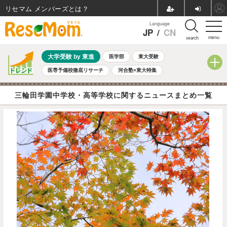
リセマム メンバーズ
Language
JP
/
CN
menu
search
大学受験 by 東進
医学部
東大受験
医専予備校徹底リサーチ
河合塾×東大特集
親子で考える大学選び
高校受験
中学受験
小学校受験
三輪田学園中学校・高等学校に関するニュースまとめ一覧
共通テスト
夏休み
8月開催学校説明会・相談会
8月開催イベント・WS
全国公立高校 過去問
人気記事
自由研究教材（小学生向け）
自由研究教材（中学生向け）
ランキング