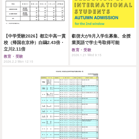
【中学受験2026】都立中高一貫
叡啓大が9月入学生募集、全授
校（帰国在京枠）白鷗2.43倍・
業英語で学士号取得可能
立川2.11倍
教育・受験
2026.1.21 Wed 9:15
教育・受験
2026.2.2 Mon 12:15