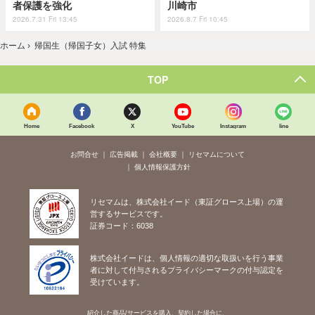
者保護を強化
川崎市
2026.7.31 Fri 13:45
2026.8.7 Fri 10:45
ホーム
›
帰国生（帰国子女）入試 特集
TOP
Home
Facebook
X
YouTube
Instagram
line
お問合せ
広告掲載
会社概要
リセマムについて
個人情報保護方針
リセマムは、株式会社イード（東証グロース上場）の運
営するサービスです。
証券コード：6038
株式会社イードは、個人情報の適切な取扱いを行う事業
者に対して付与されるプライバシーマークの付与認定を
受けています。
紹介した商品/サービスを購入、契約した場合に、