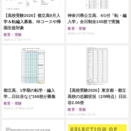
【高校受験2026】都立高9月入
神奈川県公立高、4/1付「転・編
学＆転編入募集、IBコースや帰
入学」全日制全145校で実施
国生徒対象
教育・受験
2026.2.27 Fri 16:45
教育・受験
2026.6.2 Tue 14:15
都立高、1学期の転学・編入
【高校受験2026】東京都・都立
学…日比谷など166校が募集
高校の志願状況（2/9時点）日比
谷2.06倍
教育・受験
2026.2.18 Wed 16:45
教育・受験
2026.2.9 Mon 22:18