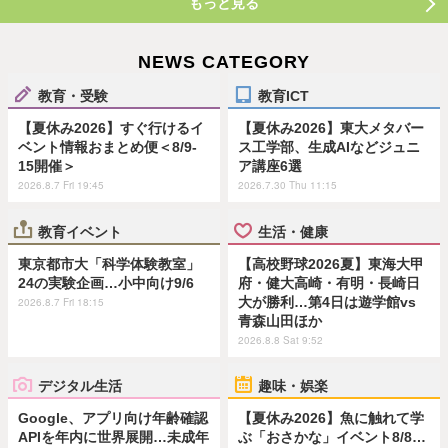
もっと見る
NEWS CATEGORY
教育・受験
教育ICT
【夏休み2026】すぐ行けるイ
【夏休み2026】東大メタバー
ベント情報おまとめ便＜8/9-
ス工学部、生成AIなどジュニ
15開催＞
ア講座6選
2026.8.7 Fri 19:45
2026.7.30 Thu 11:15
教育イベント
生活・健康
東京都市大「科学体験教室」
【高校野球2026夏】東海大甲
24の実験企画…小中向け9/6
府・健大高崎・有明・長崎日
大が勝利…第4日は遊学館vs
2026.8.7 Fri 18:15
青森山田ほか
2026.8.8 Sat 9:52
デジタル生活
趣味・娯楽
Google、アプリ向け年齢確認
【夏休み2026】魚に触れて学
APIを年内に世界展開…未成年
ぶ「おさかな」イベント8/8…