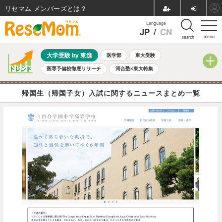
リセマム メンバーズ
Language
JP
/
CN
menu
search
大学受験 by 東進
医学部
東大受験
医専予備校徹底リサーチ
河合塾×東大特集
親子で考える大学選び
高校受験
中学受験
小学校受験
帰国生（帰国子女）入試に関するニュースまとめ一覧
共通テスト
夏休み
8月開催学校説明会・相談会
8月開催イベント・WS
全国公立高校 過去問
人気記事
自由研究教材（小学生向け）
自由研究教材（中学生向け）
ランキング