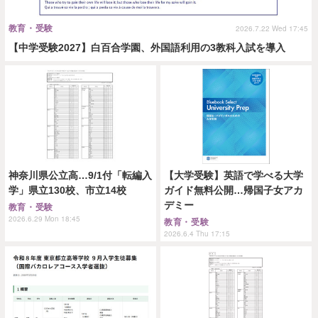
教育・受験
2026.7.22 Wed 17:45
【中学受験2027】白百合学園、外国語利用の3教科入試を導入
神奈川県公立高…9/1付「転編入
【大学受験】英語で学べる大学
学」県立130校、市立14校
ガイド無料公開…帰国子女アカ
デミー
教育・受験
2026.6.29 Mon 18:45
教育・受験
2026.6.4 Thu 17:15