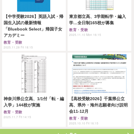
【中学受験2026】英語入試・帰
東京都立高、3学期転学・編入
国生入試の最新情報
学…全日制165校が募集
「Bluebook Select」帰国子女
教育・受験
2025.11.10 Mon 16:15
アカデミー
教育・受験
2025.11.28 Fri 18:15
神奈川県公立高、1/1付「転・編
【高校受験2026】千葉県公立
入学」144校が実施
高、県外・海外志願者向け説明
会11-12月
教育・受験
2025.11.7 Fri 14:15
教育・受験
2025.10.10 Fri 16:15