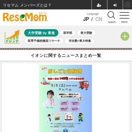
リセマム メンバーズ
Language
JP
/
CN
menu
search
大学受験 by 東進
医学部
東大受験
医専予備校徹底リサーチ
河合塾×東大特集
親子で考える大学選び
高校受験
中学受験
小学校受験
イオンに関するニュースまとめ一覧
共通テスト
夏休み
8月開催学校説明会・相談会
8月開催イベント・WS
全国公立高校 過去問
人気記事
自由研究教材（小学生向け）
自由研究教材（中学生向け）
ランキング