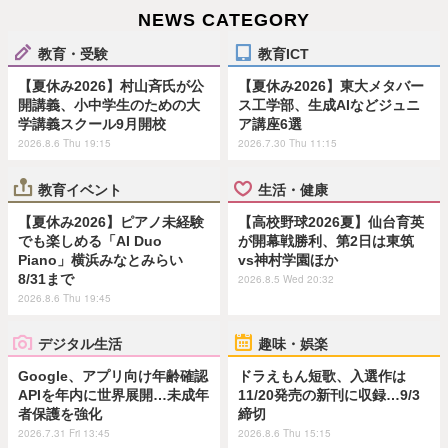
NEWS CATEGORY
教育・受験
教育ICT
【夏休み2026】村山斉氏が公
【夏休み2026】東大メタバー
開講義、小中学生のための大
ス工学部、生成AIなどジュニ
学講義スクール9月開校
ア講座6選
2026.8.6 Thu 19:15
2026.7.30 Thu 11:15
教育イベント
生活・健康
【夏休み2026】ピアノ未経験
【高校野球2026夏】仙台育英
でも楽しめる「AI Duo
が開幕戦勝利、第2日は東筑
Piano」横浜みなとみらい
vs神村学園ほか
8/31まで
2026.8.5 Wed 20:32
2026.8.6 Thu 19:45
デジタル生活
趣味・娯楽
Google、アプリ向け年齢確認
ドラえもん短歌、入選作は
APIを年内に世界展開…未成年
11/20発売の新刊に収録…9/3
者保護を強化
締切
2026.7.31 Fri 13:45
2026.8.6 Thu 15:15