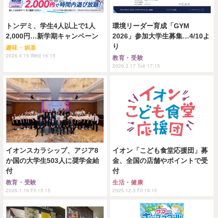
トンデミ、学生4人以上で1人
環境リーダー育成「GYM
2,000円…新学期キャンペーン
2026」参加大学生募集…4/10よ
り
趣味・娯楽
2026.4.15 Wed 16:15
教育・受験
2026.3.17 Tue 17:15
イオンスカラシップ、アジア8
イオン「こども食堂応援団」募
か国の大学生503人に奨学金給
金、全国の店舗やポイントで受
付
付
教育・受験
生活・健康
2026.1.16 Fri 15:15
2025.12.5 Fri 19:15