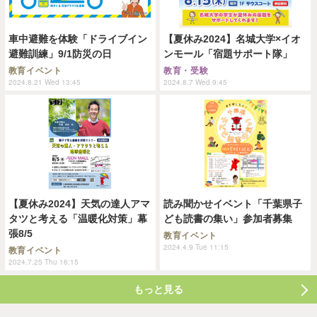
車中避難を体験「ドライブイン
【夏休み2024】名城大学×イオ
避難訓練」9/1防災の日
ンモール「宿題サポート隊」
教育イベント
教育・受験
2024.8.21 Wed 13:45
2024.8.7 Wed 9:45
【夏休み2024】天気の達人アマ
読み聞かせイベント「千葉県子
タツと考える「温暖化対策」幕
ども読書の集い」参加者募集
張8/5
教育イベント
2024.4.9 Tue 11:15
教育イベント
2024.7.25 Thu 16:15
もっと見る