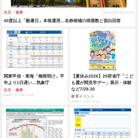
生活・健康
2026.7.23 Thu 12:15
40度以上「酷暑日」本格運用…名称候補の得票数と面白回答
関東甲信・東海「梅雨明け」平
【夏休み2026】29府省庁「こど
年より1日遅い…気象庁
も霞が関見学デー」展示・体験
など7/29-30
生活・健康
2026.7.21 Tue 10:00
教育イベント
2026.7.17 Fri 17:15