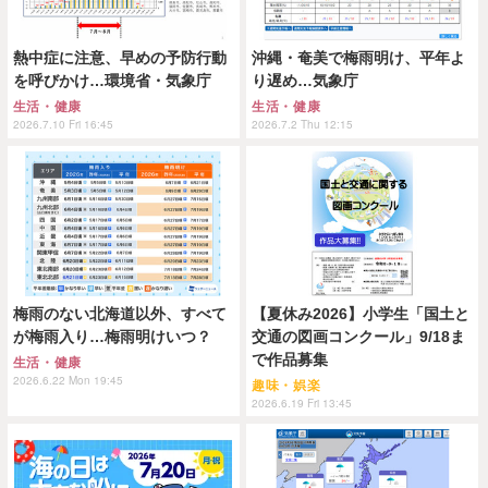
熱中症に注意、早めの予防行動
沖縄・奄美で梅雨明け、平年よ
を呼びかけ…環境省・気象庁
り遅め…気象庁
生活・健康
生活・健康
2026.7.10 Fri 16:45
2026.7.2 Thu 12:15
梅雨のない北海道以外、すべて
【夏休み2026】小学生「国土と
が梅雨入り…梅雨明けいつ？
交通の図画コンクール」9/18ま
で作品募集
生活・健康
2026.6.22 Mon 19:45
趣味・娯楽
2026.6.19 Fri 13:45