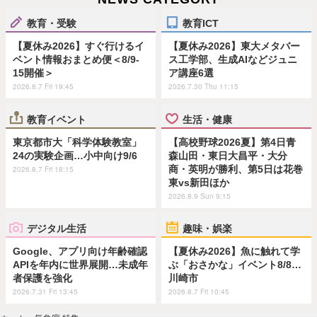
教育・受験
教育ICT
【夏休み2026】すぐ行けるイ
【夏休み2026】東大メタバー
ベント情報おまとめ便＜8/9-
ス工学部、生成AIなどジュニ
15開催＞
ア講座6選
2026.8.7 Fri 19:45
2026.7.30 Thu 11:15
教育イベント
生活・健康
東京都市大「科学体験教室」
【高校野球2026夏】第4日青
24の実験企画…小中向け9/6
森山田・東日大昌平・大分
商・英明が勝利、第5日は花巻
2026.8.7 Fri 18:15
東vs新田ほか
2026.8.9 Sun 9:15
デジタル生活
趣味・娯楽
Google、アプリ向け年齢確認
【夏休み2026】魚に触れて学
APIを年内に世界展開…未成年
ぶ「おさかな」イベント8/8…
者保護を強化
川崎市
2026.7.31 Fri 13:45
2026.8.7 Fri 10:45