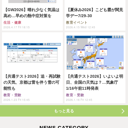
【GW2026】晴れ少なく気温は
【夏休み2026】こども霞が関見
高め…早めの熱中症対策を
学デー7/29-30
生活・健康
教育イベント
2026.4.17 Fri 18:15
2026.4.15 Wed 12:45
【共通テスト2026】追・再試験
【共通テスト2026】いよいよ明
の天気、京都は雷を伴う雪の可
日、全国の天気は？…気象庁
能性も
1/16午前11時発表
教育・受験
教育・受験
2026.1.23 Fri 15:45
2026.1.16 Fri 12:45
もっと見る
NEWS CATEGORY