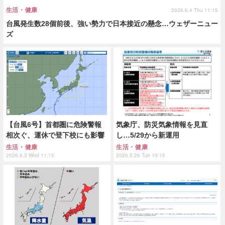
生活・健康
2026.6.4 Thu 11:15
台風発生数28個前後、強い勢力で日本接近の懸念…ウェザーニュー
ズ
【台風6号】首都圏に危険警報
気象庁、防災気象情報を見直
相次ぐ、運休で登下校にも影響
し…5/29から新運用
生活・健康
生活・健康
2026.6.3 Wed 11:15
2026.5.26 Tue 19:15