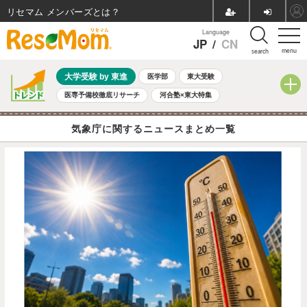
リセマム メンバーズ
Language
JP
/
CN
menu
search
大学受験 by 東進
医学部
東大受験
医専予備校徹底リサーチ
河合塾×東大特集
親子で考える大学選び
高校受験
中学受験
小学校受験
気象庁に関するニュースまとめ一覧
共通テスト
夏休み
8月開催学校説明会・相談会
8月開催イベント・WS
全国公立高校 過去問
人気記事
自由研究教材（小学生向け）
自由研究教材（中学生向け）
ランキング