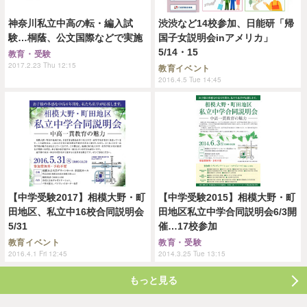
神奈川私立中高の転・編入試
渋渋など14校参加、日能研「帰
験…桐蔭、公文国際などで実施
国子女説明会inアメリカ」
5/14・15
教育・受験
2017.2.23 Thu 12:15
教育イベント
2016.4.5 Tue 14:45
【中学受験2017】相模大野・町
【中学受験2015】相模大野・町
田地区、私立中16校合同説明会
田地区私立中学合同説明会6/3開
5/31
催…17校参加
教育イベント
教育・受験
2016.4.1 Fri 12:45
2014.3.25 Tue 13:15
もっと見る