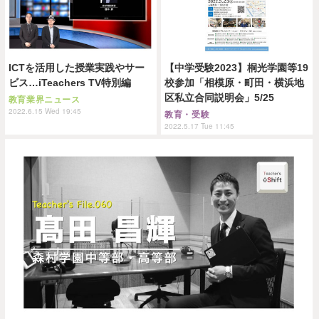
ICTを活用した授業実践やサー
【中学受験2023】桐光学園等19
ビス…iTeachers TV特別編
校参加「相模原・町田・横浜地
区私立合同説明会」5/25
教育業界ニュース
2022.6.15 Wed 19:45
教育・受験
2022.5.17 Tue 11:45