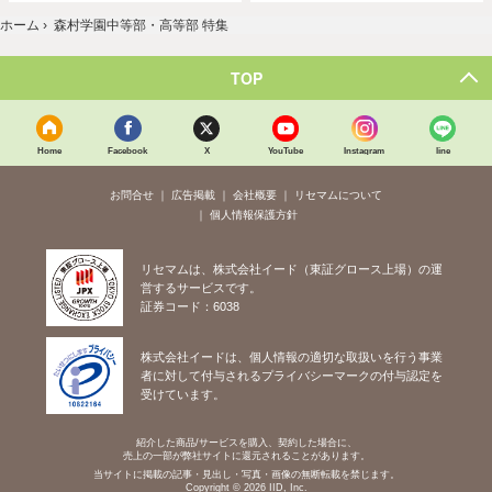
ホーム
›
森村学園中等部・高等部 特集
TOP
Home
Facebook
X
YouTube
Instagram
line
お問合せ
広告掲載
会社概要
リセマムについて
個人情報保護方針
リセマムは、株式会社イード（東証グロース上場）の運
営するサービスです。
証券コード：6038
株式会社イードは、個人情報の適切な取扱いを行う事業
者に対して付与されるプライバシーマークの付与認定を
受けています。
紹介した商品/サービスを購入、契約した場合に、
売上の一部が弊社サイトに還元されることがあります。
当サイトに掲載の記事・見出し・写真・画像の無断転載を禁じます。
Copyright © 2026 IID, Inc.