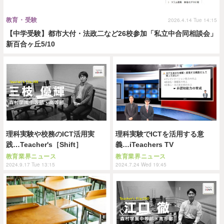
教育・受験
2026.4.14 Tue 14:15
【中学受験】都市大付・法政二など26校参加「私立中合同相談会」
新百合ヶ丘5/10
理科実験や校務のICT活用実
理科実験でICTを活用する意
践…Teacher's［Shift］
義…iTeachers TV
教育業界ニュース
教育業界ニュース
2024.9.17 Tue 13:15
2024.7.24 Wed 19:45