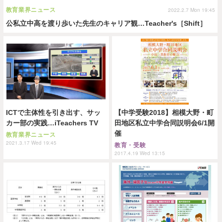
教育業界ニュース
2022.2.7 Mon 19:45
公私立中高を渡り歩いた先生のキャリア観…Teacher's［Shift］
ICTで主体性を引き出す、サッ
【中学受験2018】相模大野・町
カー部の実践…iTeachers TV
田地区私立中学合同説明会6/1開
催
教育業界ニュース
2021.3.17 Wed 19:45
教育・受験
2017.4.19 Wed 13:15