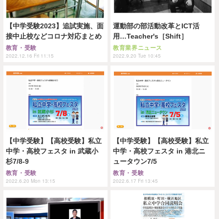
【中学受験2023】追試実施、面
運動部の部活動改革とICT活
接中止校などコロナ対応まとめ
用…Teacher's［Shift］
教育・受験
教育業界ニュース
2022.12.16 Fri 11:15
2022.9.20 Tue 10:45
【中学受験】【高校受験】私立
【中学受験】【高校受験】私立
中学・高校フェスタ in 武蔵小
中学・高校フェスタ in 港北ニ
杉7/8-9
ュータウン7/5
教育・受験
教育・受験
2022.6.20 Mon 13:15
2022.6.17 Fri 13:45