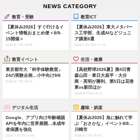
NEWS CATEGORY
教育・受験
教育ICT
【夏休み2026】すぐ行けるイ
【夏休み2026】東大メタバー
ベント情報おまとめ便＜8/9-
ス工学部、生成AIなどジュニ
15開催＞
ア講座6選
2026.8.7 Fri 19:45
2026.7.30 Thu 11:15
教育イベント
生活・健康
東京都市大「科学体験教室」
【高校野球2026夏】第4日青
24の実験企画…小中向け9/6
森山田・東日大昌平・大分
商・英明が勝利、第5日は花巻
2026.8.7 Fri 18:15
東vs新田ほか
2026.8.9 Sun 9:15
デジタル生活
趣味・娯楽
Google、アプリ向け年齢確認
【夏休み2026】魚に触れて学
APIを年内に世界展開…未成年
ぶ「おさかな」イベント8/8…
者保護を強化
川崎市
2026.7.31 Fri 13:45
2026.8.7 Fri 10:45