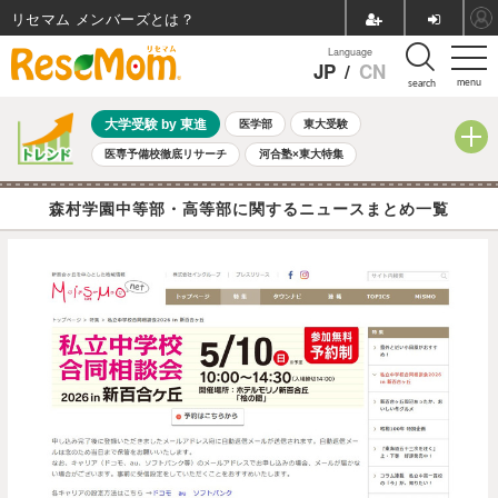
リセマム メンバーズ
Language
JP
/
CN
menu
search
大学受験 by 東進
医学部
東大受験
医専予備校徹底リサーチ
河合塾×東大特集
親子で考える大学選び
高校受験
中学受験
小学校受験
森村学園中等部・高等部に関するニュースまとめ一覧
共通テスト
夏休み
8月開催学校説明会・相談会
8月開催イベント・WS
全国公立高校 過去問
人気記事
自由研究教材（小学生向け）
自由研究教材（中学生向け）
ランキング