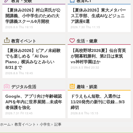
教育・受験
教育ICT
【夏休み2026】村山斉氏が公
【夏休み2026】東大メタバー
開講義、小中学生のための大
ス工学部、生成AIなどジュニ
学講義スクール9月開校
ア講座6選
2026.8.6 Thu 19:15
2026.7.30 Thu 11:15
教育イベント
生活・健康
【夏休み2026】ピアノ未経験
【高校野球2026夏】仙台育英
でも楽しめる「AI Duo
が開幕戦勝利、第2日は東筑
Piano」横浜みなとみらい
vs神村学園ほか
8/31まで
2026.8.5 Wed 20:32
2026.8.6 Thu 19:45
デジタル生活
趣味・娯楽
Google、アプリ向け年齢確認
ドラえもん短歌、入選作は
APIを年内に世界展開…未成年
11/20発売の新刊に収録…9/3
者保護を強化
締切
2026.7.31 Fri 13:45
2026.8.6 Thu 15:15
ホーム
›
教育イベント
›
小学生
›
記事