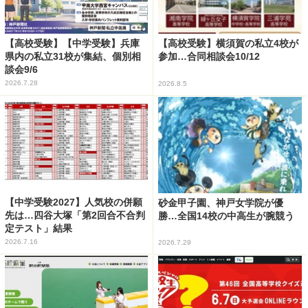
【高校受験】【中学受験】兵庫
【高校受験】横須賀の私立4校が
県内の私立31校が集結、個別相
参加…合同相談会10/12
談会9/6
2026.7.28
2026.8.5
【中学受験2027】人気校の併願
砂金甲子園、神戸女学院が優
先は…四谷大塚「第2回合不合判
勝…全国14校の中高生が腕競う
定テスト」結果
2026.7.16
2026.7.29