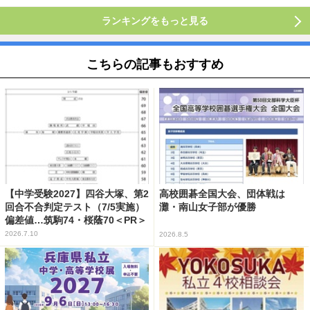
ランキングをもっと見る
こちらの記事もおすすめ
【中学受験2027】四谷大塚、第2
高校囲碁全国大会、団体戦は
回合不合判定テスト（7/5実施）
灘・南山女子部が優勝
偏差値…筑駒74・桜蔭70＜PR＞
2026.7.10
2026.8.5