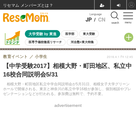
リセマム メンバーズ
Language
JP
/
CN
menu
search
大学受験 by 東進
医学部
東大受験
医専予備校徹底リサーチ
河合塾×東大特集
親子で考える大学選び
高校受験
中学受験
小学校受験
教育イベント
小学生
2016.4.1 Fri 12:45
共通テスト
夏休み
8月開催学校説明会・相談会
【中学受験2017】相模大野・町田地区、私立中
8月開催イベント・WS
全国公立高校 過去問
人気記事
16校合同説明会5/31
自由研究教材（小学生向け）
自由研究教材（中学生向け）
ランキング
相模大野・町田地区私立中学合同説明会が5月31日、相模女子大学グリーン
ホールで開催される。東京と神奈川の私立中学16校が参加し、個別相談やプレ
ゼンテーションなどが行われる。参加費は無料で、予約不要。
advertisement