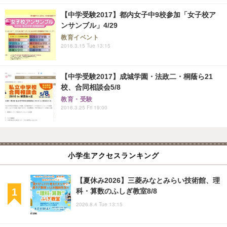
【中学受験2017】都内女子中9校参加「女子校ア
ンサンブル」4/29
教育イベント
2016.3.15 Tue 13:15
【中学受験2017】成城学園・法政二・桐蔭ら21
校、合同相談会5/8
教育・受験
2016.3.25 Fri 19:00
小学生アクセスランキング
【夏休み2026】三菱みなとみらい技術館、理
科・算数のふしぎ教室8/8
2026.8.4 Tue 13:15