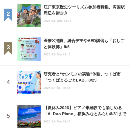
江戸東京歴史ツーリズム参加者募集、両国駅
周辺を街歩き
2026.8.5 Wed 13:15
医療✕消防、縫合デモやAED講習も「おしご
と体験博」9/5
2026.8.6 Thu 18:15
研究者と“ホンモノの実験”体験、つくば市
「つくばまるごとLAB」8/29
2026.8.4 Tue 19:15
【夏休み2026】ピアノ未経験でも楽しめる
「AI Duo Piano」横浜みなとみらい8/31まで
2026.8.6 Thu 19:45