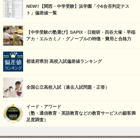
NEW!!【関西・中学受験】浜学園「小6合否判定テス
ト」偏差値一覧
【中学受験の塾選び】SAPIX・日能研・四谷大塚・早稲
アカ・エルカミノ・グノーブルの特徴・費用と合格力
都道府県別 高校入試偏差値ランキング
全国公立高校入試（過去入試問題・正答）
イード・アワード
（塾・通信教育・英語教育などの教育サービスの顧客満
足度調査）