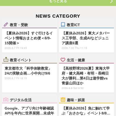
もっと見る
NEWS CATEGORY
教育・受験
教育ICT
【夏休み2026】すぐ行けるイ
【夏休み2026】東大メタバー
ベント情報おまとめ便＜8/9-
ス工学部、生成AIなどジュニ
15開催＞
ア講座6選
2026.8.7 Fri 19:45
2026.7.30 Thu 11:15
教育イベント
生活・健康
東京都市大「科学体験教室」
【高校野球2026夏】東海大甲
24の実験企画…小中向け9/6
府・健大高崎・有明・長崎日
大が勝利…第4日は遊学館vs
2026.8.7 Fri 18:15
青森山田ほか
2026.8.8 Sat 9:52
デジタル生活
趣味・娯楽
Google、アプリ向け年齢確認
【夏休み2026】魚に触れて学
APIを年内に世界展開…未成年
ぶ「おさかな」イベント8/8…