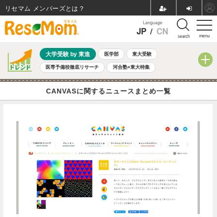
リセマム メンバーズ
Language
JP
/
CN
menu
search
大学受験 by 東進
医学部
東大受験
医専予備校徹底リサーチ
河合塾×東大特集
親子で考える大学選び
高校受験
中学受験
小学校受験
CANVASに関するニュースまとめ一覧
共通テスト
夏休み
8月開催学校説明会・相談会
8月開催イベント・WS
全国公立高校 過去問
人気記事
自由研究教材（小学生向け）
自由研究教材（中学生向け）
ランキング