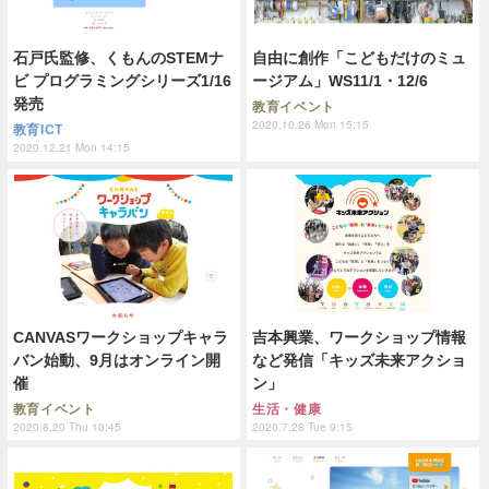
石戸氏監修、くもんのSTEMナ
自由に創作「こどもだけのミュ
ビ プログラミングシリーズ1/16
ージアム」WS11/1・12/6
発売
教育イベント
2020.10.26 Mon 15:15
教育ICT
2020.12.21 Mon 14:15
CANVASワークショップキャラ
吉本興業、ワークショップ情報
バン始動、9月はオンライン開
など発信「キッズ未来アクショ
催
ン」
教育イベント
生活・健康
2020.8.20 Thu 10:45
2020.7.28 Tue 9:15