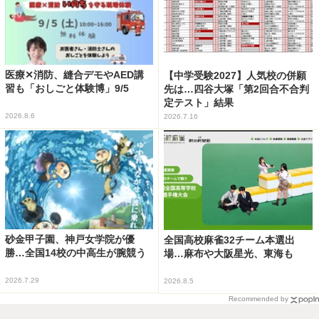
医療✕消防、縫合デモやAED講
【中学受験2027】人気校の併願
習も「おしごと体験博」9/5
先は…四谷大塚「第2回合不合判
定テスト」結果
2026.8.6
2026.7.16
砂金甲子園、神戸女学院が優
全国高校麻雀32チーム本選出
勝…全国14校の中高生が腕競う
場…麻布や大阪星光、東海も
2026.7.29
2026.8.5
Recommended by