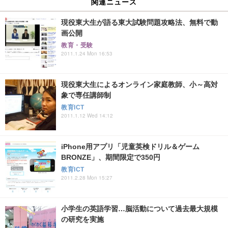
関連ニュース
現役東大生が語る東大試験問題攻略法、無料で動
画公開
教育・受験
2011.1.24 Mon 16:53
現役東大生によるオンライン家庭教師、小～高対
象で専任講師制
教育ICT
2011.1.12 Wed 14:12
iPhone用アプリ「児童英検ドリル＆ゲーム
BRONZE」、期間限定で350円
教育ICT
2011.2.28 Mon 15:27
小学生の英語学習…脳活動について過去最大規模
の研究を実施