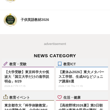
子供英語教材2026
advertisement
NEWS CATEGORY
教育・受験
教育ICT
【大学受験】東京科学大や筑
【夏休み2026】東大メタバー
波大「国立大学だけの進学説
ス工学部、生成AIなどジュニ
明会」8/29
ア講座6選
2026.8.7 Fri 17:15
2026.7.30 Thu 11:15
教育イベント
生活・健康
東京都市大「科学体験教室」
【高校野球2026夏】第3日朝
24の実験企画…小中向け9/6
の部は東海大甲府が勝利、午