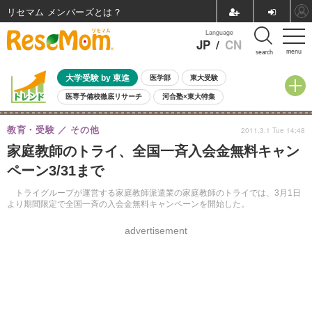
リセマム メンバーズ
Language
JP
/
CN
menu
search
大学受験 by 東進
医学部
東大受験
医専予備校徹底リサーチ
河合塾×東大特集
親子で考える大学選び
高校受験
中学受験
小学校受験
教育・受験
その他
2011.3.1 Tue 14:48
共通テスト
夏休み
8月開催学校説明会・相談会
家庭教師のトライ、全国一斉入会金無料キャン
8月開催イベント・WS
全国公立高校 過去問
人気記事
ペーン3/31まで
自由研究教材（小学生向け）
自由研究教材（中学生向け）
ランキング
トライグループが運営する家庭教師派遣業の家庭教師のトライでは、3月1日
より期間限定で全国一斉の入会金無料キャンペーンを開始した。
advertisement