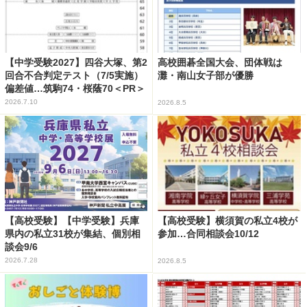
【中学受験2027】四谷大塚、第2
高校囲碁全国大会、団体戦は
回合不合判定テスト（7/5実施）
灘・南山女子部が優勝
偏差値…筑駒74・桜蔭70＜PR＞
2026.7.10
2026.8.5
【高校受験】【中学受験】兵庫
【高校受験】横須賀の私立4校が
県内の私立31校が集結、個別相
参加…合同相談会10/12
談会9/6
2026.7.28
2026.8.5