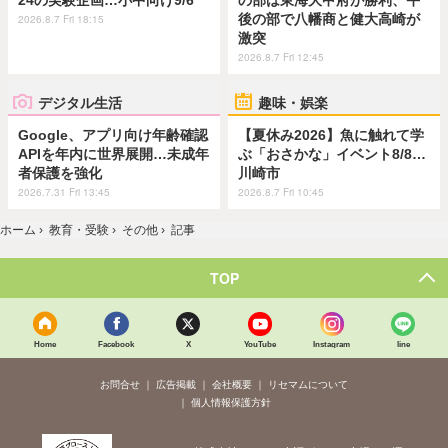
後の部で八幡商と健大高崎が
2026.8.7 Fri 18:15
激突
2026.8.7 Fri 12:45
デジタル生活
趣味・娯楽
Google、アプリ向け年齢確認
【夏休み2026】魚に触れて学
APIを年内に世界展開…未成年
ぶ「おさかな」イベント8/8…
者保護を強化
川崎市
2026.7.31 Fri 13:45
2026.8.7 Fri 10:45
ホーム
›
教育・受験
›
その他
›
記事
TOP
Home
Facebook
X
YouTube
Instagram
line
お問合せ
広告掲載
会社概要
リセマムについて
個人情報保護方針