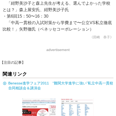
「紺野美沙子と森上先生が考える、選んでよかった学校
とは？」森上展安氏、紺野美沙子氏
・第6回15：50〜16：30
「中高一貫校の入試対策から学費まで〜公立VS私立徹底
比較！」矢野徹氏（ベネッセコーポレーション）
《田崎 恭子》
advertisement
【注目の記事】
関連リンク
Benesse進学フェア2011 “難関大学進学に強い”私立中高一貫校
合同相談会＆講演会