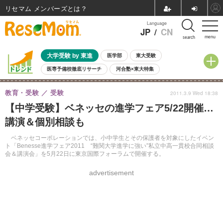
リセマム メンバーズ
Language
JP
/
CN
menu
search
大学受験 by 東進
医学部
東大受験
医専予備校徹底リサーチ
河合塾×東大特集
親子で考える大学選び
高校受験
中学受験
小学校受験
教育・受験
受験
2011.3.9 Wed 18:38
共通テスト
夏休み
8月開催学校説明会・相談会
【中学受験】ベネッセの進学フェア5/22開催…
8月開催イベント・WS
全国公立高校 過去問
人気記事
講演＆個別相談も
自由研究教材（小学生向け）
自由研究教材（中学生向け）
ランキング
ベネッセコーポレーションでは、小中学生とその保護者を対象にしたイベン
ト「Benesse進学フェア2011 “難関大学進学に強い”私立中高一貫校合同相談
会＆講演会」を5月22日に東京国際フォーラムで開催する。
advertisement