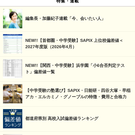
特集・連載
編集長・加藤紀子連載「今、会いたい人」
NEW!!【首都圏・中学受験】SAPIX 上位校偏差値＜
2027年度版（2026年4月）
NEW!!【関西・中学受験】浜学園「小6合否判定テス
ト」偏差値一覧
【中学受験の塾選び】SAPIX・日能研・四谷大塚・早稲
アカ・エルカミノ・グノーブルの特徴・費用と合格力
都道府県別 高校入試偏差値ランキング