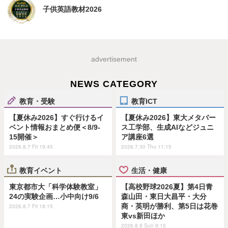
子供英語教材2026
advertisement
NEWS CATEGORY
教育・受験
教育ICT
【夏休み2026】すぐ行けるイ
【夏休み2026】東大メタバー
ベント情報おまとめ便＜8/9-
ス工学部、生成AIなどジュニ
15開催＞
ア講座6選
2026.8.7 Fri 19:45
2026.7.30 Thu 11:15
教育イベント
生活・健康
東京都市大「科学体験教室」
【高校野球2026夏】第4日青
24の実験企画…小中向け9/6
森山田・東日大昌平・大分
商・英明が勝利、第5日は花巻
2026.8.7 Fri 18:15
東vs新田ほか
2026.8.9 Sun 9:15