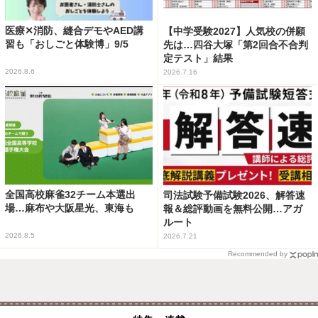
医療✕消防、縫合デモやAED講
【中学受験2027】人気校の併願
習も「おしごと体験博」9/5
先は…四谷大塚「第2回合不合判
定テスト」結果
2026.8.6
2026.7.16
全国高校麻雀32チーム本選出
司法試験予備試験2026、解答速
場…麻布や大阪星光、東海も
報＆総評動画を無料公開…アガ
ルート
2026.8.5
2026.7.21
Recommended by