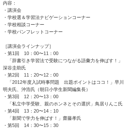
内容：
・講演会
・学校選＆学習法ナビゲーションコーナー
・学校相談コーナー
・学校パンフレットコーナー
［講演会ラインナップ］
・第1回 10：00〜11：00
「辞書引き学習法で受験につながる語彙力を伸ばす！」
深谷圭助氏
・第2回 11：20〜12：00
「2012年度入試時事問題 出題ポイントはココ！」早川
明夫氏、沖浩氏（朝日小学生新聞編集長）
・第3回 12：20〜13：00
「私立中学受験、親のホンネとその選択」鳥居りんこ氏
・第4回 13：20〜14：10
「新聞で学力を伸ばす！」齋藤孝氏
・第5回 14：30〜15：30