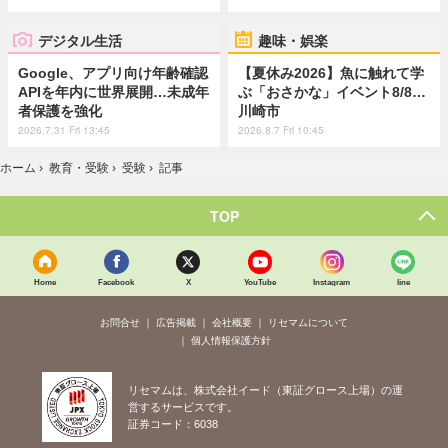
デジタル生活
趣味・娯楽
Google、アプリ向け年齢確認
【夏休み2026】魚に触れて学
APIを年内に世界展開…未成年
ぶ「おさかな」イベント8/8…
者保護を強化
川崎市
2026.7.31 Fri 13:45
2026.8.7 Fri 10:45
ホーム
›
教育・受験
›
受験
›
記事
TOP
Home
Facebook
X
YouTube
Instagram
line
お問合せ
広告掲載
会社概要
リセマムについて
個人情報保護方針
リセマムは、株式会社イード（東証グロース上場）の運
営するサービスです。
証券コード：6038