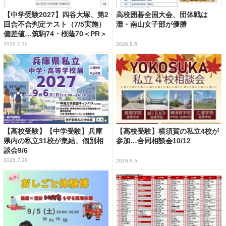
【中学受験2027】四谷大塚、第2
高校囲碁全国大会、団体戦は
回合不合判定テスト（7/5実施）
灘・南山女子部が優勝
偏差値…筑駒74・桜蔭70＜PR＞
2026.7.10
2026.8.5
【高校受験】【中学受験】兵庫
【高校受験】横須賀の私立4校が
県内の私立31校が集結、個別相
参加…合同相談会10/12
談会9/6
2026.7.28
2026.8.5