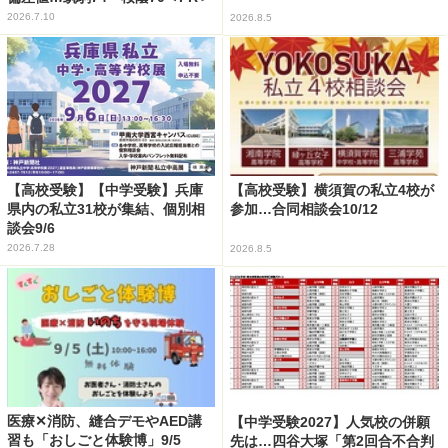
2026.7.10
2026.8.5
【高校受験】【中学受験】兵庫
【高校受験】横須賀の私立4校が
県内の私立31校が集結、個別相
参加…合同相談会10/12
談会9/6
2026.7.28
2026.8.5
医療✕消防、縫合デモやAED講
【中学受験2027】人気校の併願
習も「おしごと体験博」9/5
先は…四谷大塚「第2回合不合判