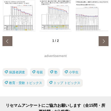
‹
1
/
2
advertisement
保護者調査
母親
塾
小学生
教育・受験 トピックス
トップ トピックス
リセマムアンケートにご協力お願いします（全15問・所