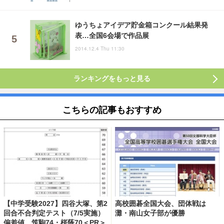
ゆうちょアイデア貯金箱コンクール結果発
表…全国6会場で作品展
2014.12.4 Thu 11:30
ランキングをもっと見る
こちらの記事もおすすめ
【中学受験2027】四谷大塚、第2
高校囲碁全国大会、団体戦は
回合不合判定テスト（7/5実施）
灘・南山女子部が優勝
偏差値…筑駒74・桜蔭70＜PR＞