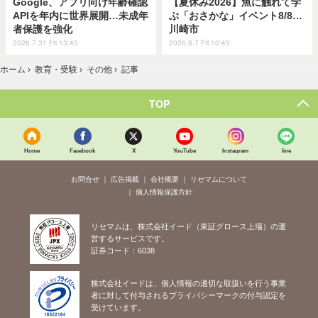
Google、アプリ向け年齢確認
【夏休み2026】魚に触れて学
APIを年内に世界展開…未成年
ぶ「おさかな」イベント8/8…
者保護を強化
川崎市
2026.7.31 Fri 13:45
2026.8.7 Fri 10:45
ホーム
›
教育・受験
›
その他
›
記事
TOP
Home
Facebook
X
YouTube
Instagram
line
お問合せ
広告掲載
会社概要
リセマムについて
個人情報保護方針
リセマムは、株式会社イード（東証グロース上場）の運
営するサービスです。
証券コード：6038
株式会社イードは、個人情報の適切な取扱いを行う事業
者に対して付与されるプライバシーマークの付与認定を
受けています。