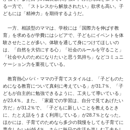
る一方で、「ストレスから解放されたい」欲求も高い。子
どもには「精神力」を期待するようだ。
一方、相談型のママは、学校には「国際力を伸ばす教
育」を求めるが学費にはシビアで、子どもにイベントを体
験させたことが多い。体験を通して身につけてほしいの
は、「自然を大切にする心」「社会のルールを守ること」
「社会や人のためになりたいと思う気持ち」などコミュニ
ケーション力を重視している。
教育熱心パパ・ママの子育てスタイルは、「子どものた
めになる教育について真剣に考えている」が31.7％、「子
どもが自主的に勉強できるように、工夫して導いている」
が23.4％。また、「家庭での学習は、自分で見てあげたい
方だ」が31.2％で、「子どもに新しいことを教えるとき
に、たとえ話をうまく利用している」が28.7％となった。
ほかには、子育てのためなら多少の我慢をしても子育てに
専念したいが46.4％、さらに毎日の生活を楽しむ工夫をし