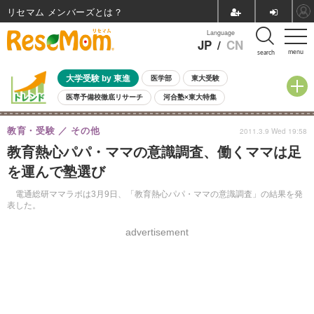
リセマム メンバーズ
Language
JP
/
CN
menu
search
大学受験 by 東進
医学部
東大受験
医専予備校徹底リサーチ
河合塾×東大特集
親子で考える大学選び
高校受験
中学受験
小学校受験
教育・受験
その他
2011.3.9 Wed 19:58
共通テスト
夏休み
8月開催学校説明会・相談会
教育熱心パパ・ママの意識調査、働くママは足
8月開催イベント・WS
全国公立高校 過去問
人気記事
を運んで塾選び
自由研究教材（小学生向け）
自由研究教材（中学生向け）
ランキング
電通総研ママラボは3月9日、「教育熱心パパ・ママの意識調査」の結果を発
表した。
advertisement