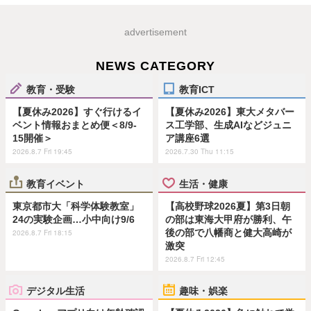
advertisement
NEWS CATEGORY
教育・受験
教育ICT
【夏休み2026】すぐ行けるイ
【夏休み2026】東大メタバー
ベント情報おまとめ便＜8/9-
ス工学部、生成AIなどジュニ
15開催＞
ア講座6選
2026.8.7 Fri 19:45
2026.7.30 Thu 11:15
教育イベント
生活・健康
東京都市大「科学体験教室」
【高校野球2026夏】第3日朝
24の実験企画…小中向け9/6
の部は東海大甲府が勝利、午
後の部で八幡商と健大高崎が
2026.8.7 Fri 18:15
激突
2026.8.7 Fri 12:45
デジタル生活
趣味・娯楽