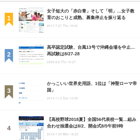
女子短大の「赤白青」そして「明」…女子教
育のおこりと成熟、募集停止を振り返る
2017.7.27 Thu 19:42
高卒認定試験、台風13号で沖縄会場を中止…
再試験は8/27-28
2026.8.6 Thu 10:27
かっこいい世界史用語、1位は「神聖ローマ帝
国」
2014.11.2 Sun 10:30
【高校野球2018夏】全国56代表校一覧…組み
合わせ抽選会は8/2、開会式8/5午前9時
2018.7.30 Mon 18:22