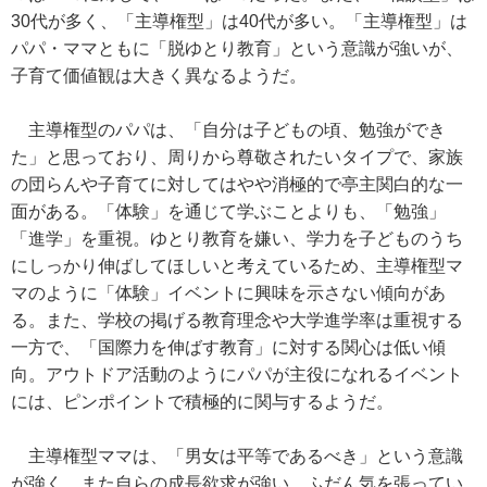
30代が多く、「主導権型」は40代が多い。「主導権型」は
パパ・ママともに「脱ゆとり教育」という意識が強いが、
子育て価値観は大きく異なるようだ。
主導権型のパパは、「自分は子どもの頃、勉強ができ
た」と思っており、周りから尊敬されたいタイプで、家族
の団らんや子育てに対してはやや消極的で亭主関白的な一
面がある。「体験」を通じて学ぶことよりも、「勉強」
「進学」を重視。ゆとり教育を嫌い、学力を子どものうち
にしっかり伸ばしてほしいと考えているため、主導権型マ
マのように「体験」イベントに興味を示さない傾向があ
る。また、学校の掲げる教育理念や大学進学率は重視する
一方で、「国際力を伸ばす教育」に対する関心は低い傾
向。アウトドア活動のようにパパが主役になれるイベント
には、ピンポイントで積極的に関与するようだ。
主導権型ママは、「男女は平等であるべき」という意識
が強く、また自らの成長欲求が強い。ふだん気を張ってい