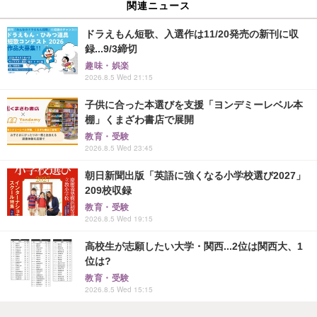
関連ニュース
ドラえもん短歌、入選作は11/20発売の新刊に収
録...9/3締切
趣味・娯楽
2026.8.5 Wed 21:15
子供に合った本選びを支援「ヨンデミーレベル本
棚」くまざわ書店で展開
教育・受験
2026.8.5 Wed 23:45
朝日新聞出版「英語に強くなる小学校選び2027」
209校収録
教育・受験
2026.8.5 Wed 19:15
高校生が志願したい大学・関西...2位は関西大、1
位は?
教育・受験
2026.8.5 Wed 15:15