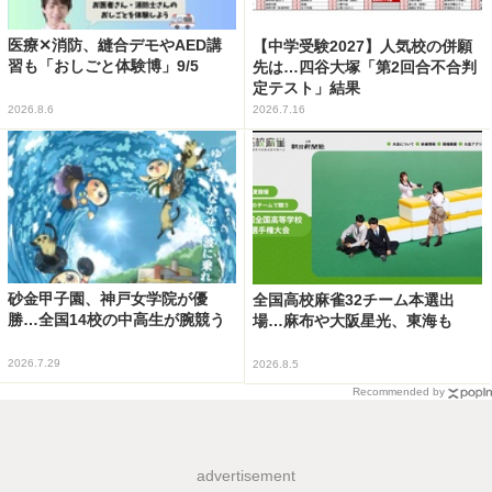
医療✕消防、縫合デモやAED講
【中学受験2027】人気校の併願
習も「おしごと体験博」9/5
先は…四谷大塚「第2回合不合判
定テスト」結果
2026.8.6
2026.7.16
砂金甲子園、神戸女学院が優
全国高校麻雀32チーム本選出
勝…全国14校の中高生が腕競う
場…麻布や大阪星光、東海も
2026.7.29
2026.8.5
Recommended by
advertisement