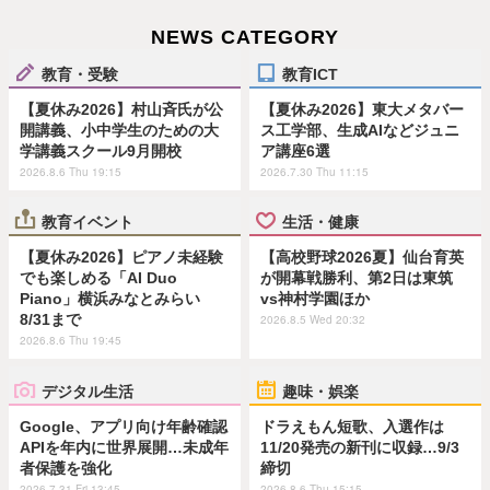
NEWS CATEGORY
教育・受験
教育ICT
【夏休み2026】村山斉氏が公
【夏休み2026】東大メタバー
開講義、小中学生のための大
ス工学部、生成AIなどジュニ
学講義スクール9月開校
ア講座6選
2026.8.6 Thu 19:15
2026.7.30 Thu 11:15
教育イベント
生活・健康
【夏休み2026】ピアノ未経験
【高校野球2026夏】仙台育英
でも楽しめる「AI Duo
が開幕戦勝利、第2日は東筑
Piano」横浜みなとみらい
vs神村学園ほか
8/31まで
2026.8.5 Wed 20:32
2026.8.6 Thu 19:45
デジタル生活
趣味・娯楽
Google、アプリ向け年齢確認
ドラえもん短歌、入選作は
APIを年内に世界展開…未成年
11/20発売の新刊に収録…9/3
者保護を強化
締切
2026.7.31 Fri 13:45
2026.8.6 Thu 15:15