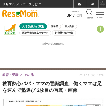
リセマム メンバーズ
Language
JP
/
CN
menu
search
大学受験 by 東進
医学部
東大受験
医専予備校徹底リサーチ
河合塾×東大特集
親子で考える大学選び
高校受験
中学受験
小学校受験
advertisement
共通テスト
夏休み
8月開催学校説明会・相談会
8月開催イベント・WS
全国公立高校 過去問
人気記事
自由研究教材（小学生向け）
自由研究教材（中学生向け）
ランキング
教育・受験
その他
2011.3.9（水） 19:58
教育熱心パパ・ママの意識調査、働くママは足
を運んで塾選び 2枚目の写真・画像