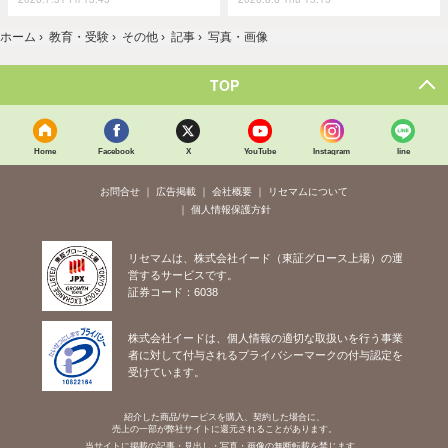
ホーム
›
教育・受験
›
その他
›
記事
›
写真・画像
TOP
Home
Facebook
X
YouTube
Instagram
line
お問合せ
広告掲載
会社概要
リセマムについて
個人情報保護方針
リセマムは、株式会社イード（東証グロース上場）の運
営するサービスです。
証券コード：6038
株式会社イードは、個人情報の適切な取扱いを行う事業
者に対して付与されるプライバシーマークの付与認定を
受けています。
紹介した商品/サービスを購入、契約した場合に、
売上の一部が弊社サイトに還元されることがあります。
当サイトに掲載の記事・見出し・写真・画像の無断転載を禁じます。