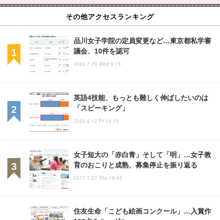
その他アクセスランキング
品川女子学院の定員変更など…東京都私学審
議会、10件を認可
2026.7.29 Wed 9:15
英語4技能、もっとも難しく伸ばしたいのは
「スピーキング」
2020.6.12 Fri 14:15
女子短大の「赤白青」そして「明」…女子教
育のおこりと成熟、募集停止を振り返る
2017.7.27 Thu 19:42
住友生命「こども絵画コンクール」…入賞作