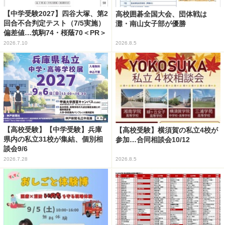
【中学受験2027】四谷大塚、第2
高校囲碁全国大会、団体戦は
回合不合判定テスト（7/5実施）
灘・南山女子部が優勝
偏差値…筑駒74・桜蔭70＜PR＞
2026.7.10
2026.8.5
【高校受験】【中学受験】兵庫
【高校受験】横須賀の私立4校が
県内の私立31校が集結、個別相
参加…合同相談会10/12
談会9/6
2026.7.28
2026.8.5