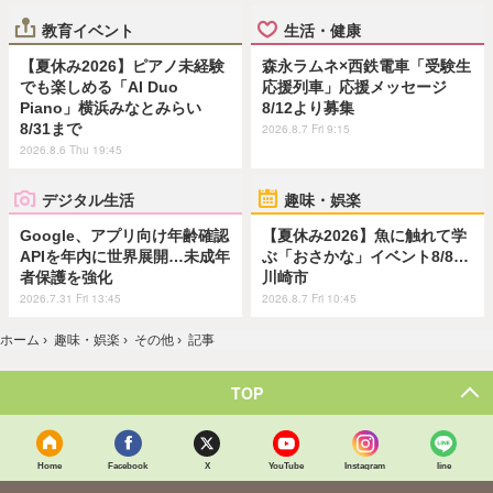
教育イベント
生活・健康
【夏休み2026】ピアノ未経験
森永ラムネ×西鉄電車「受験生
でも楽しめる「AI Duo
応援列車」応援メッセージ
Piano」横浜みなとみらい
8/12より募集
8/31まで
2026.8.7 Fri 9:15
2026.8.6 Thu 19:45
デジタル生活
趣味・娯楽
Google、アプリ向け年齢確認
【夏休み2026】魚に触れて学
APIを年内に世界展開…未成年
ぶ「おさかな」イベント8/8…
者保護を強化
川崎市
2026.7.31 Fri 13:45
2026.8.7 Fri 10:45
ホーム
›
趣味・娯楽
›
その他
›
記事
TOP
Home
Facebook
X
YouTube
Instagram
line