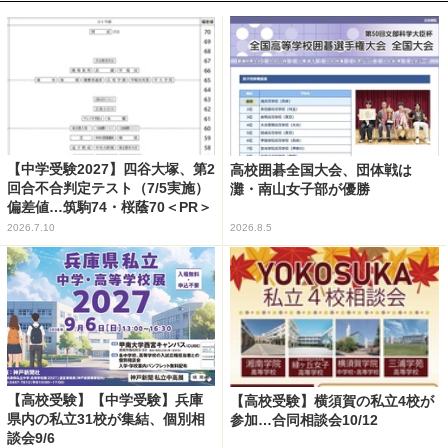
【中学受験2027】四谷大塚、第2
高校囲碁全国大会、団体戦は
回合不合判定テスト（7/5実施）
灘・南山女子部が優勝
偏差値…筑駒74・桜蔭70＜PR＞
2026.7.10
2026.8.5
【高校受験】【中学受験】兵庫
【高校受験】横須賀の私立4校が
県内の私立31校が集結、個別相
参加…合同相談会10/12
談会9/6