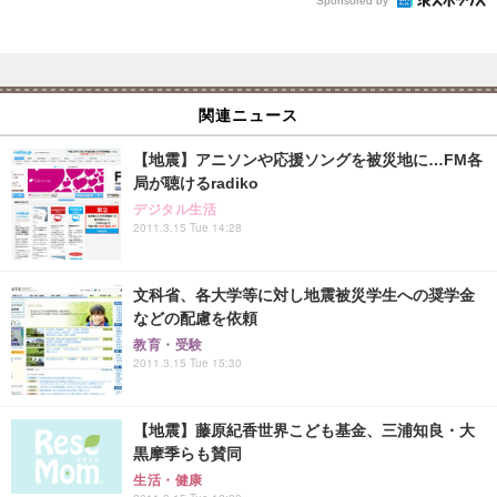
Sponsored by
関連ニュース
【地震】アニソンや応援ソングを被災地に…FM各
局が聴けるradiko
デジタル生活
2011.3.15 Tue 14:28
文科省、各大学等に対し地震被災学生への奨学金
などの配慮を依頼
教育・受験
2011.3.15 Tue 15:30
【地震】藤原紀香世界こども基金、三浦知良・大
黒摩季らも賛同
生活・健康