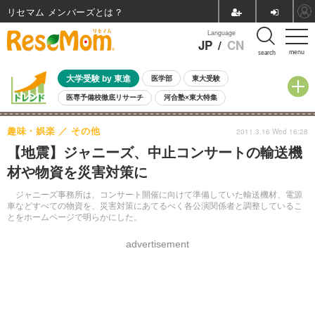
リセマム メンバーズ
Language
JP
/
CN
menu
search
大学受験 by 東進
医学部
東大受験
医専予備校徹底リサーチ
河合塾×東大特集
親子で考える大学選び
高校受験
中学受験
小学校受験
趣味・娯楽
その他
2011.3.16 Wed 16:28
共通テスト
夏休み
8月開催学校説明会・相談会
【地震】ジャニーズ、中止コンサートの輸送機
8月開催イベント・WS
全国公立高校 過去問
人気記事
材や物資を災害対策に
自由研究教材（小学生向け）
自由研究教材（中学生向け）
ランキング
ジャニーズ事務所は、コンサート開催に向けて準備していた輸送機材、電源
車などすべての物資を、災害対策にあてるべく各公演関係者と調整しているこ
とをホームページで明らかにした。
advertisement