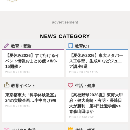
advertisement
NEWS CATEGORY
教育・受験
教育ICT
【夏休み2026】すぐ行けるイ
【夏休み2026】東大メタバー
ベント情報おまとめ便＜8/9-
ス工学部、生成AIなどジュニ
15開催＞
ア講座6選
2026.8.7 Fri 19:45
2026.7.30 Thu 11:15
教育イベント
生活・健康
東京都市大「科学体験教室」
【高校野球2026夏】東海大甲
24の実験企画…小中向け9/6
府・健大高崎・有明・長崎日
大が勝利…第4日は遊学館vs
2026.8.7 Fri 18:15
青森山田ほか
2026.8.8 Sat 9:52