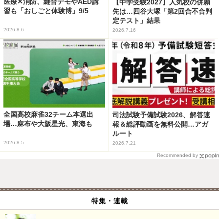
医療✕消防、縫合デモやAED講
【中学受験2027】人気校の併願
習も「おしごと体験博」9/5
先は…四谷大塚「第2回合不合判
定テスト」結果
2026.8.6
2026.7.16
全国高校麻雀32チーム本選出
司法試験予備試験2026、解答速
場…麻布や大阪星光、東海も
報＆総評動画を無料公開…アガ
ルート
2026.8.5
2026.7.21
Recommended by
特集・連載