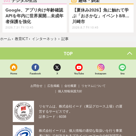
デジタル生活
趣味・娯楽
Google、アプリ向け年齢確認
【夏休み2026】魚に触れて学
APIを年内に世界展開…未成年
ぶ「おさかな」イベント8/8…
者保護を強化
川崎市
2026.7.31 Fri 13:45
2026.8.7 Fri 10:45
ホーム
›
教育ICT
›
インターネット
›
記事
TOP
Home
Facebook
X
YouTube
Instagram
line
お問合せ
広告掲載
会社概要
リセマムについて
個人情報保護方針
リセマムは、株式会社イード（東証グロース上場）の運
営するサービスです。
証券コード：6038
株式会社イードは、個人情報の適切な取扱いを行う事業
者に対して付与されるプライバシーマークの付与認定を