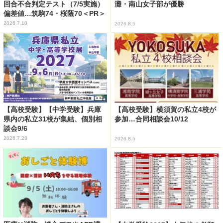
回合不合判定テスト（7/5実施）
灘・南山女子部が優勝
偏差値…筑駒74・桜蔭70＜PR＞
2026.7.10
2026.8.5
【高校受験】【中学受験】兵庫
【高校受験】横須賀の私立4校が
県内の私立31校が集結、個別相
参加…合同相談会10/12
談会9/6
2026.7.28
2026.8.5