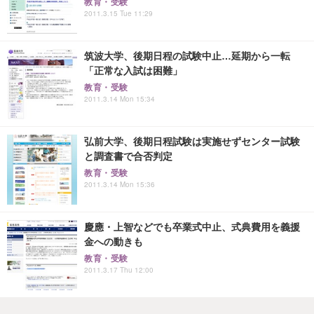
教育・受験
2011.3.15 Tue 11:29
筑波大学、後期日程の試験中止…延期から一転
「正常な入試は困難」
教育・受験
2011.3.14 Mon 15:34
弘前大学、後期日程試験は実施せずセンター試験
と調査書で合否判定
教育・受験
2011.3.14 Mon 15:36
慶應・上智などでも卒業式中止、式典費用を義援
金への動きも
教育・受験
2011.3.17 Thu 12:00