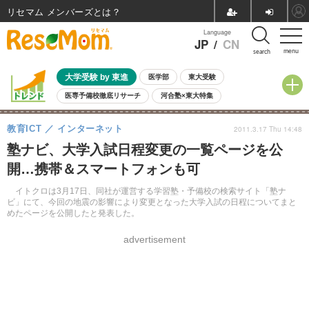
リセマム メンバーズ
Language
JP
/
CN
menu
search
大学受験 by 東進
医学部
東大受験
医専予備校徹底リサーチ
河合塾×東大特集
親子で考える大学選び
高校受験
中学受験
小学校受験
教育ICT
インターネット
2011.3.17 Thu 14:48
共通テスト
夏休み
8月開催学校説明会・相談会
塾ナビ、大学入試日程変更の一覧ページを公
8月開催イベント・WS
全国公立高校 過去問
人気記事
開…携帯＆スマートフォンも可
自由研究教材（小学生向け）
自由研究教材（中学生向け）
ランキング
イトクロは3月17日、同社が運営する学習塾・予備校の検索サイト「塾ナ
ビ」にて、今回の地震の影響により変更となった大学入試の日程についてまと
めたページを公開したと発表した。
advertisement