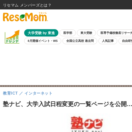
リセマム メンバーズ
大学受験 by 東進
医学部
東大受験
医専予備校徹底リサー
8月開催イベント・WS
全国公立高校 過去問
人気記事
自由研
教育ICT
インターネット
塾ナビ、大学入試日程変更の一覧ページを公開…