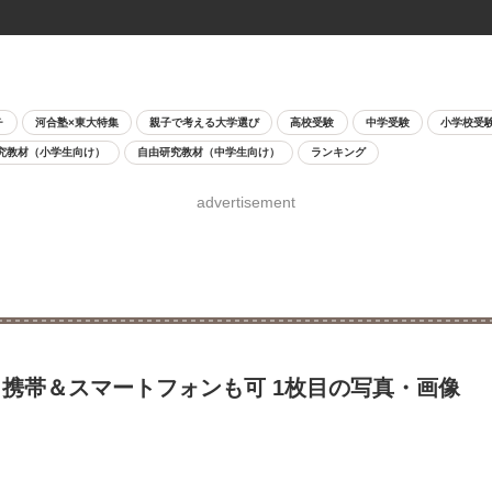
チ
河合塾×東大特集
親子で考える大学選び
高校受験
中学受験
小学校受
究教材（小学生向け）
自由研究教材（中学生向け）
ランキング
advertisement
携帯＆スマートフォンも可 1枚目の写真・画像