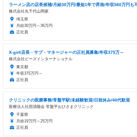
ラーメン店の店長候補/月給30万円/最短1年で昇格/年収560万円も
株式会社丸千代山岡家
埼玉県
月給30万円～36万円
正社員
X-girl/店長・サブ・マネージャーの正社員募集/年収375万～
株式会社ビーズインターナショナル
東京都
年収375万円～
正社員
クリニックの医療事務/常盤平駅/未経験歓迎/日祝休み/40代歓迎
医療法人社団清陽会 常盤平おひさまクリニック
千葉県
月給19万円～25万円
正社員