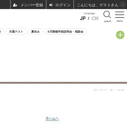
ログイン
こんにちは、ゲストさん
Language
JP
/
CN
menu
search
験
共通テスト
夏休み
8月開催学校説明会・相談会
2011.3.17（木） 14:48