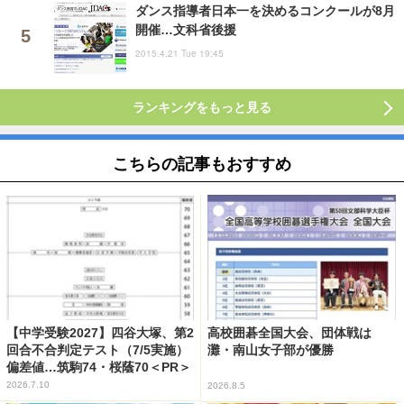
ダンス指導者日本一を決めるコンクールが8月
開催…文科省後援
2015.4.21 Tue 19:45
ランキングをもっと見る
こちらの記事もおすすめ
【中学受験2027】四谷大塚、第2
高校囲碁全国大会、団体戦は
回合不合判定テスト（7/5実施）
灘・南山女子部が優勝
偏差値…筑駒74・桜蔭70＜PR＞
2026.7.10
2026.8.5