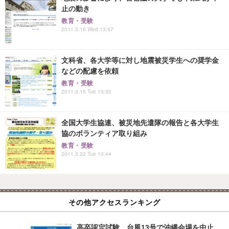
止の動き
教育・受験
2011.3.16 Wed 13:47
文科省、各大学等に対し地震被災学生への奨学金
などの配慮を依頼
教育・受験
2011.3.15 Tue 15:30
全国大学生協連、被災地先遣隊の報告と各大学生
協のボランティア取り組み
教育・受験
2011.3.22 Tue 10:44
その他アクセスランキング
高卒認定試験、台風13号で沖縄会場を中止…