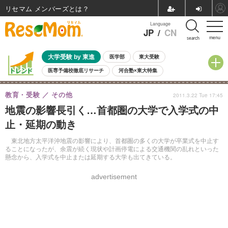
リセマム メンバーズ
Language
JP
/
CN
menu
search
大学受験 by 東進
医学部
東大受験
医専予備校徹底リサーチ
河合塾×東大特集
親子で考える大学選び
高校受験
中学受験
小学校受験
教育・受験
その他
2011.3.22 Tue 17:45
共通テスト
夏休み
8月開催学校説明会・相談会
地震の影響長引く…首都圏の大学で入学式の中
8月開催イベント・WS
全国公立高校 過去問
人気記事
止・延期の動き
自由研究教材（小学生向け）
自由研究教材（中学生向け）
ランキング
東北地方太平洋沖地震の影響により、首都圏の多くの大学が卒業式を中止す
ることになったが、余震が続く現状や計画停電による交通機関の乱れといった
懸念から、入学式を中止または延期する大学も出てきている。
advertisement