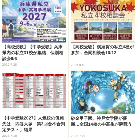
【高校受験】【中学受験】兵庫
【高校受験】横須賀の私立4校が
県内の私立31校が集結、個別相
参加…合同相談会10/12
談会9/6
2026.7.28
2026.8.5
【中学受験2027】人気校の併願
砂金甲子園、神戸女学院が優
先は…四谷大塚「第2回合不合判
勝…全国14校の中高生が腕競う
定テスト」結果
2026.7.16
2026.7.29