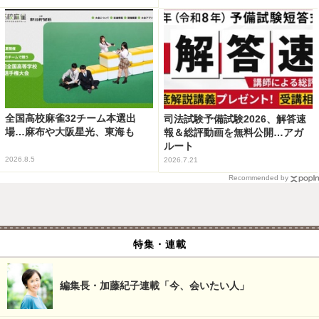
全国高校麻雀32チーム本選出
司法試験予備試験2026、解答速
場…麻布や大阪星光、東海も
報＆総評動画を無料公開…アガ
ルート
2026.8.5
2026.7.21
Recommended by
特集・連載
編集長・加藤紀子連載「今、会いたい人」