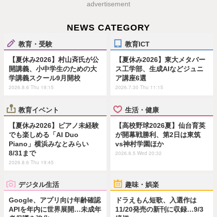
advertisement
NEWS CATEGORY
教育・受験
教育ICT
【夏休み2026】村山斉氏が公
【夏休み2026】東大メタバー
開講義、小中学生のための大
ス工学部、生成AIなどジュニ
学講義スクール9月開校
ア講座6選
2026.8.6 Thu 19:15
2026.7.30 Thu 11:15
教育イベント
生活・健康
【夏休み2026】ピアノ未経験
【高校野球2026夏】仙台育英
でも楽しめる「AI Duo
が開幕戦勝利、第2日は東筑
Piano」横浜みなとみらい
vs神村学園ほか
8/31まで
2026.8.5 Wed 20:32
2026.8.6 Thu 19:45
デジタル生活
趣味・娯楽
Google、アプリ向け年齢確認
ドラえもん短歌、入選作は
APIを年内に世界展開…未成年
11/20発売の新刊に収録…9/3