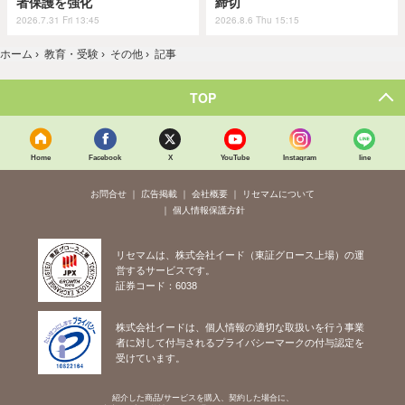
者保護を強化
締切
2026.7.31 Fri 13:45
2026.8.6 Thu 15:15
ホーム
›
教育・受験
›
その他
›
記事
TOP
Home
Facebook
X
YouTube
Instagram
line
お問合せ
広告掲載
会社概要
リセマムについて
個人情報保護方針
リセマムは、株式会社イード（東証グロース上場）の運
営するサービスです。
証券コード：6038
株式会社イードは、個人情報の適切な取扱いを行う事業
者に対して付与されるプライバシーマークの付与認定を
受けています。
紹介した商品/サービスを購入、契約した場合に、