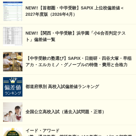
NEW!!【首都圏・中学受験】SAPIX 上位校偏差値＜
2027年度版（2026年4月）
NEW!!【関西・中学受験】浜学園「小6合否判定テス
ト」偏差値一覧
【中学受験の塾選び】SAPIX・日能研・四谷大塚・早稲
アカ・エルカミノ・グノーブルの特徴・費用と合格力
都道府県別 高校入試偏差値ランキング
全国公立高校入試（過去入試問題・正答）
イード・アワード