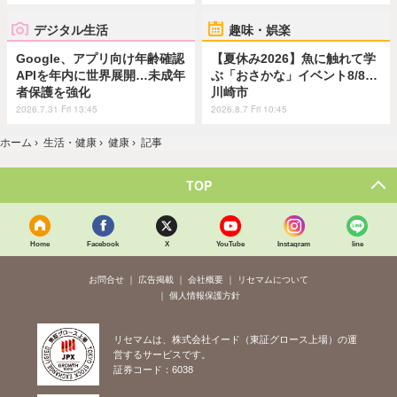
デジタル生活
趣味・娯楽
Google、アプリ向け年齢確認
【夏休み2026】魚に触れて学
APIを年内に世界展開…未成年
ぶ「おさかな」イベント8/8…
者保護を強化
川崎市
2026.7.31 Fri 13:45
2026.8.7 Fri 10:45
ホーム
›
生活・健康
›
健康
›
記事
TOP
Home
Facebook
X
YouTube
Instagram
line
お問合せ
広告掲載
会社概要
リセマムについて
個人情報保護方針
リセマムは、株式会社イード（東証グロース上場）の運
営するサービスです。
証券コード：6038