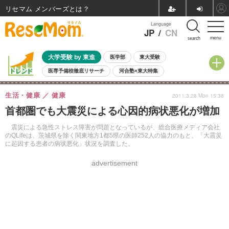
リセマム メンバーズ
Language
JP
/
CN
menu
search
大学受験 by 東進
医学部
東大受験
医専予備校徹底リサーチ
河合塾×東大特集
親子で考える大学選び
高校受験
中学受験
小学校受験
生活・健康
健康
2011.3.28 Mon 15:38
共通テスト
夏休み
8月開催学校説明会・相談会
首都圏でも大震災による心因的病状悪化が増加
8月開催イベント・WS
全国公立高校 過去問
人気記事
自由研究教材（小学生向け）
自由研究教材（中学生向け）
ランキング
震災による急性ストレス障害が問題となっているが、総合医療メディア会社
のQLifeは、茨城県を除く関東地方1都5県の医師252人の協力のもと、「大震災
に起因する患者の病状悪化」状況を調査した。
advertisement