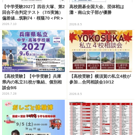
【中学受験2027】四谷大塚、第2
高校囲碁全国大会、団体戦は
回合不合判定テスト（7/5実施）
灘・南山女子部が優勝
偏差値…筑駒74・桜蔭70＜PR＞
2026.7.10
2026.8.5
【高校受験】【中学受験】兵庫
【高校受験】横須賀の私立4校が
県内の私立31校が集結、個別相
参加…合同相談会10/12
談会9/6
2026.7.28
2026.8.5