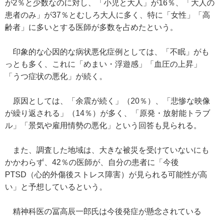
が2％と少数なのに対し、「小児と大人」が16％、「大人の
患者のみ」が37％とむしろ大人に多く、特に「女性」「高
齢者」に多いとする医師が多数を占めたという。
印象的な心因的な病状悪化症例としては、「不眠」がも
っとも多く、これに「めまい・浮遊感」「血圧の上昇」
「うつ症状の悪化」が続く。
原因としては、「余震が続く」（20％）、「悲惨な映像
が繰り返される」（14％）が多く、「原発・放射能トラブ
ル」「景気や雇用情勢の悪化」という回答も見られる。
また、調査した地域は、大きな被災を受けていないにも
かかわらず、42％の医師が、自分の患者に「今後
PTSD（心的外傷後ストレス障害）が見られる可能性が高
い」と予想しているという。
精神科医の冨高辰一郎氏は今後発症が懸念されている