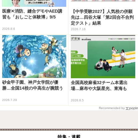
医療✕消防、縫合デモやAED講
【中学受験2027】人気校の併願
習も「おしごと体験博」9/5
先は…四谷大塚「第2回合不合判
定テスト」結果
2026.8.6
2026.7.16
砂金甲子園、神戸女学院が優
全国高校麻雀32チーム本選出
勝…全国14校の中高生が腕競う
場…麻布や大阪星光、東海も
2026.7.29
2026.8.5
Recommended by
特集・連載