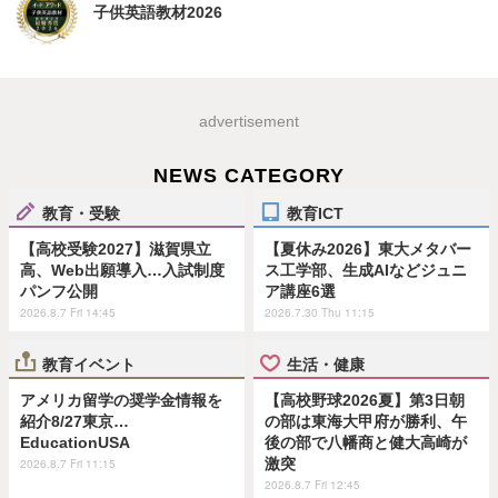
子供英語教材2026
advertisement
NEWS CATEGORY
教育・受験
教育ICT
【高校受験2027】滋賀県立
【夏休み2026】東大メタバー
高、Web出願導入…入試制度
ス工学部、生成AIなどジュニ
パンフ公開
ア講座6選
2026.8.7 Fri 14:45
2026.7.30 Thu 11:15
教育イベント
生活・健康
アメリカ留学の奨学金情報を
【高校野球2026夏】第3日朝
紹介8/27東京…
の部は東海大甲府が勝利、午
EducationUSA
後の部で八幡商と健大高崎が
激突
2026.8.7 Fri 11:15
2026.8.7 Fri 12:45