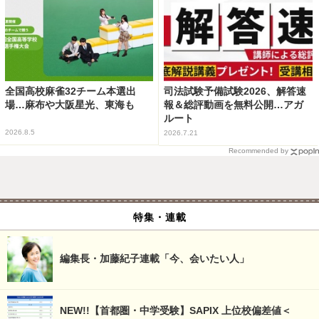
全国高校麻雀32チーム本選出
司法試験予備試験2026、解答速
場…麻布や大阪星光、東海も
報＆総評動画を無料公開…アガ
ルート
2026.8.5
2026.7.21
Recommended by
特集・連載
編集長・加藤紀子連載「今、会いたい人」
NEW!!【首都圏・中学受験】SAPIX 上位校偏差値＜