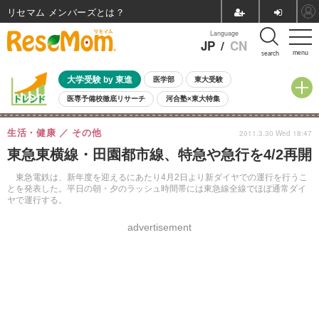
リセマム メンバーズ
Language
JP
/
CN
menu
search
大学受験 by 東進
医学部
東大受験
医専予備校徹底リサーチ
河合塾×東大特集
親子で考える大学選び
高校受験
中学受験
小学校受験
生活・健康
その他
2011.3.30 Wed 18:47
共通テスト
夏休み
8月開催学校説明会・相談会
東急東横線・田園都市線、特急や急行を4/2再開
8月開催イベント・WS
全国公立高校 過去問
人気記事
自由研究教材（小学生向け）
自由研究教材（中学生向け）
ランキング
東急電鉄は、新年度を迎えるにあたり4月2日より新ダイヤでの運行を行うこ
とを発表した。平日の朝・夕のラッシュ時間帯には東急線全線でほぼ通常ダイ
ヤで運行する。
advertisement