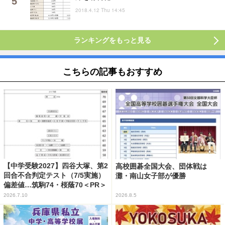
2018.4.12 Thu 14:45
ランキングをもっと見る
こちらの記事もおすすめ
【中学受験2027】四谷大塚、第2
高校囲碁全国大会、団体戦は
回合不合判定テスト（7/5実施）
灘・南山女子部が優勝
偏差値…筑駒74・桜蔭70＜PR＞
2026.7.10
2026.8.5