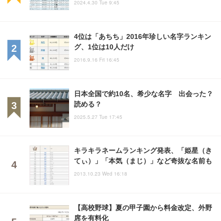
2024.4.30 Tue 9:45
4位は「あちち」2016年珍しい名字ランキン
グ、1位は10人だけ
2016.9.16 Fri 16:45
日本全国で約10名、希少な名字 出会った？
読める？
2025.5.27 Tue 17:45
キラキラネームランキング発表、「姫星（き
てぃ）」「本気（まじ）」など奇抜な名前も
2013.10.23 Wed 16:18
【高校野球】夏の甲子園から料金改定、外野
席を有料化