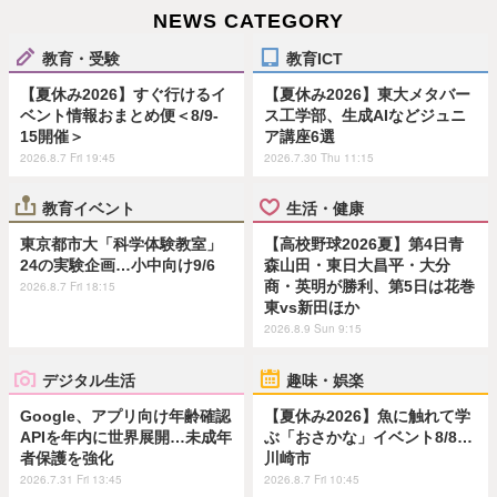
NEWS CATEGORY
教育・受験
教育ICT
【夏休み2026】すぐ行けるイ
【夏休み2026】東大メタバー
ベント情報おまとめ便＜8/9-
ス工学部、生成AIなどジュニ
15開催＞
ア講座6選
2026.8.7 Fri 19:45
2026.7.30 Thu 11:15
教育イベント
生活・健康
東京都市大「科学体験教室」
【高校野球2026夏】第4日青
24の実験企画…小中向け9/6
森山田・東日大昌平・大分
商・英明が勝利、第5日は花巻
2026.8.7 Fri 18:15
東vs新田ほか
2026.8.9 Sun 9:15
デジタル生活
趣味・娯楽
Google、アプリ向け年齢確認
【夏休み2026】魚に触れて学
APIを年内に世界展開…未成年
ぶ「おさかな」イベント8/8…
者保護を強化
川崎市
2026.7.31 Fri 13:45
2026.8.7 Fri 10:45