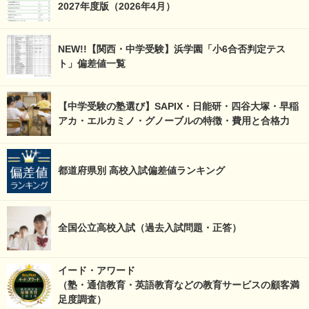
2027年度版（2026年4月）
NEW!!【関西・中学受験】浜学園「小6合否判定テス
ト」偏差値一覧
【中学受験の塾選び】SAPIX・日能研・四谷大塚・早稲
アカ・エルカミノ・グノーブルの特徴・費用と合格力
都道府県別 高校入試偏差値ランキング
全国公立高校入試（過去入試問題・正答）
イード・アワード
（塾・通信教育・英語教育などの教育サービスの顧客満
足度調査）