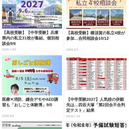
【高校受験】【中学受験】兵庫
【高校受験】横須賀の私立4校が
県内の私立31校が集結、個別相
参加…合同相談会10/12
談会9/6
2026.7.28
2026.8.5
医療✕消防、縫合デモやAED講
【中学受験2027】人気校の併願
習も「おしごと体験博」9/5
先は…四谷大塚「第2回合不合判
定テスト」結果
2026.8.6
2026.7.16