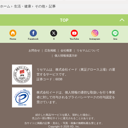
ホーム
›
生活・健康
›
その他
›
記事
TOP
Home
Facebook
X
YouTube
Instagram
line
お問合せ
広告掲載
会社概要
リセマムについて
個人情報保護方針
リセマムは、株式会社イード（東証グロース上場）の運
営するサービスです。
証券コード：6038
株式会社イードは、個人情報の適切な取扱いを行う事業
者に対して付与されるプライバシーマークの付与認定を
受けています。
紹介した商品/サービスを購入、契約した場合に、
売上の一部が弊社サイトに還元されることがあります。
当サイトに掲載の記事・見出し・写真・画像の無断転載を禁じます。
Copyright © 2026 IID, Inc.