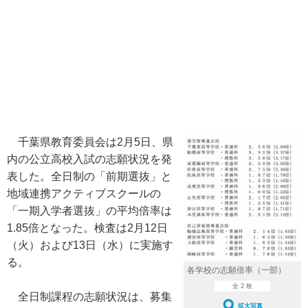
千葉県教育委員会は2月5日、県
内の公立高校入試の志願状況を発
表した。全日制の「前期選抜」と
地域連携アクティブスクールの
「一期入学者選抜」の平均倍率は
1.85倍となった。検査は2月12日
（火）および13日（水）に実施す
る。
各学校の志願倍率（一部）
全 2 枚
全日制課程の志願状況は、募集
拡大写真