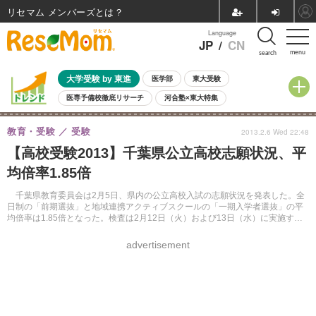
リセマム メンバーズ
Language
JP
/
CN
menu
search
大学受験 by 東進
医学部
東大受験
医専予備校徹底リサーチ
河合塾×東大特集
親子で考える大学選び
高校受験
中学受験
小学校受験
教育・受験
受験
2013.2.6 Wed 22:48
共通テスト
夏休み
8月開催学校説明会・相談会
【高校受験2013】千葉県公立高校志願状況、平
8月開催イベント・WS
全国公立高校 過去問
人気記事
均倍率1.85倍
自由研究教材（小学生向け）
自由研究教材（中学生向け）
ランキング
千葉県教育委員会は2月5日、県内の公立高校入試の志願状況を発表した。全
日制の「前期選抜」と地域連携アクティブスクールの「一期入学者選抜」の平
均倍率は1.85倍となった。検査は2月12日（火）および13日（水）に実施す
る。
advertisement