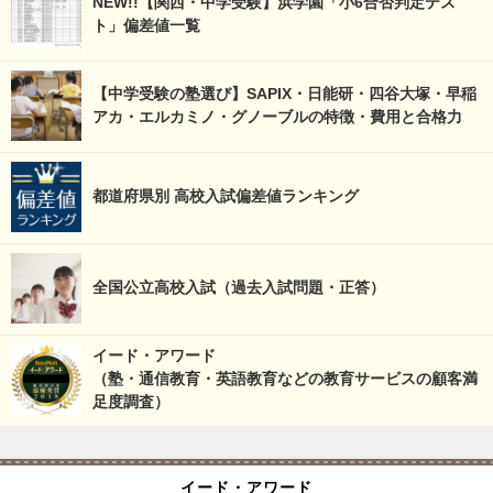
NEW!!【関西・中学受験】浜学園「小6合否判定テス
ト」偏差値一覧
【中学受験の塾選び】SAPIX・日能研・四谷大塚・早稲
アカ・エルカミノ・グノーブルの特徴・費用と合格力
都道府県別 高校入試偏差値ランキング
全国公立高校入試（過去入試問題・正答）
イード・アワード
（塾・通信教育・英語教育などの教育サービスの顧客満
足度調査）
イード・アワード