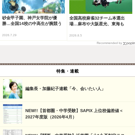
砂金甲子園、神戸女学院が優
全国高校麻雀32チーム本選出
勝…全国14校の中高生が腕競う
場…麻布や大阪星光、東海も
2026.7.29
2026.8.5
Recommended by
特集・連載
編集長・加藤紀子連載「今、会いたい人」
NEW!!【首都圏・中学受験】SAPIX 上位校偏差値＜
2027年度版（2026年4月）