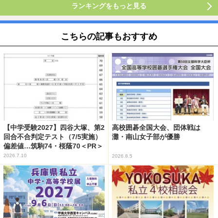
ランキングをもっと見る
こちらの記事もおすすめ
【中学受験2027】四谷大塚、第2
高校囲碁全国大会、団体戦は
回合不合判定テスト（7/5実施）
灘・南山女子部が優勝
偏差値…筑駒74・桜蔭70＜PR＞
2026.7.10
2026.8.5