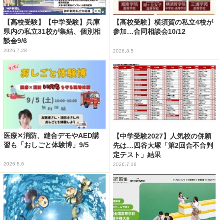
【高校受験】【中学受験】兵庫
【高校受験】横須賀の私立4校が
県内の私立31校が集結、個別相
参加…合同相談会10/12
談会9/6
2026.7.28
2026.8.5
医療✕消防、縫合デモやAED講
【中学受験2027】人気校の併願
習も「おしごと体験博」9/5
先は…四谷大塚「第2回合不合判
定テスト」結果
2026.8.6
2026.7.16