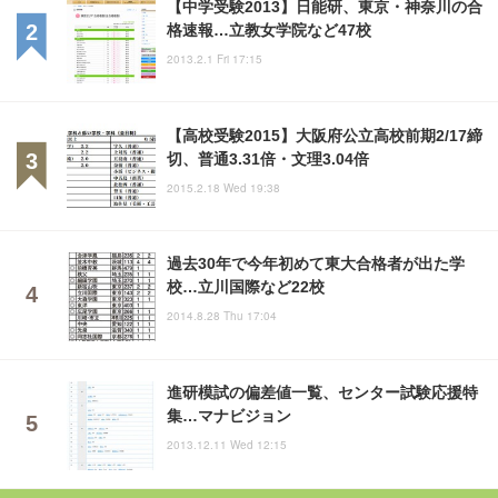
【中学受験2013】日能研、東京・神奈川の合
格速報…立教女学院など47校
2013.2.1 Fri 17:15
【高校受験2015】大阪府公立高校前期2/17締
切、普通3.31倍・文理3.04倍
2015.2.18 Wed 19:38
過去30年で今年初めて東大合格者が出た学
校…立川国際など22校
2014.8.28 Thu 17:04
進研模試の偏差値一覧、センター試験応援特
集…マナビジョン
2013.12.11 Wed 12:15