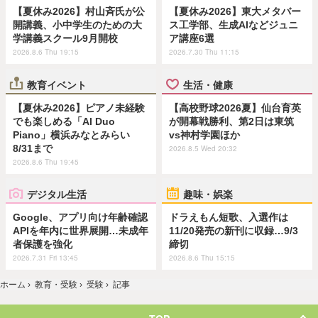
【夏休み2026】村山斉氏が公
【夏休み2026】東大メタバー
開講義、小中学生のための大
ス工学部、生成AIなどジュニ
学講義スクール9月開校
ア講座6選
2026.8.6 Thu 19:15
2026.7.30 Thu 11:15
教育イベント
生活・健康
【夏休み2026】ピアノ未経験
【高校野球2026夏】仙台育英
でも楽しめる「AI Duo
が開幕戦勝利、第2日は東筑
Piano」横浜みなとみらい
vs神村学園ほか
8/31まで
2026.8.5 Wed 20:32
2026.8.6 Thu 19:45
デジタル生活
趣味・娯楽
Google、アプリ向け年齢確認
ドラえもん短歌、入選作は
APIを年内に世界展開…未成年
11/20発売の新刊に収録…9/3
者保護を強化
締切
2026.7.31 Fri 13:45
2026.8.6 Thu 15:15
ホーム
›
教育・受験
›
受験
›
記事