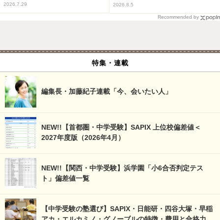
2026.7.29
2026.8.5
Recommended by
特集・連載
編集長・加藤紀子連載「今、会いたい人」
NEW!!【首都圏・中学受験】SAPIX 上位校偏差値＜
2027年度版（2026年4月）
NEW!!【関西・中学受験】浜学園「小6合否判定テス
ト」偏差値一覧
【中学受験の塾選び】SAPIX・日能研・四谷大塚・早稲
アカ・エルカミノ・グノーブルの特徴・費用と合格力