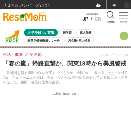
リセマム メンバーズ
Language
JP
/
CN
menu
search
大学受験 by 東進
医学部
東大受験
医専予備校徹底リサーチ
河合塾×東大特集
親子で考える大学選び
高校受験
中学受験
小学校受験
生活・健康
その他
2016.4.7 Thu 14:16
共通テスト
夏休み
8月開催学校説明会・相談会
「春の嵐」帰路直撃か、関東18時から暴風警戒
8月開催イベント・WS
全国公立高校 過去問
人気記事
自由研究教材（小学生向け）
自由研究教材（中学生向け）
ランキング
首都圏を彩る満開の桜も今夜までだろうか。全国的に「春の嵐」となった4月
7日、ウェザーニューズは、発達しながら日本列島を通過している低気圧に注意
を促した。強雨・強風に注意が必要。
advertisement