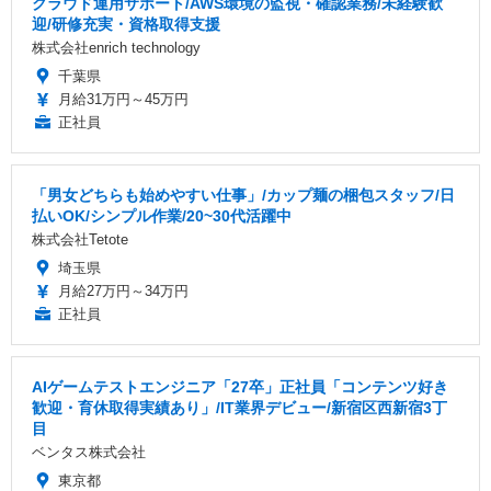
クラウド運用サポート/AWS環境の監視・確認業務/未経験歓
迎/研修充実・資格取得支援
株式会社enrich technology
千葉県
月給31万円～45万円
正社員
「男女どちらも始めやすい仕事」/カップ麺の梱包スタッフ/日
払いOK/シンプル作業/20~30代活躍中
株式会社Tetote
埼玉県
月給27万円～34万円
正社員
AIゲームテストエンジニア「27卒」正社員「コンテンツ好き
歓迎・育休取得実績あり」/IT業界デビュー/新宿区西新宿3丁
目
ベンタス株式会社
東京都