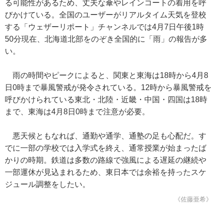
る可能性があるため、丈夫な傘やレインコートの着用を呼
びかけている。全国のユーザーがリアルタイム天気を登校
する「ウェザーリポート」チャンネルでは4月7日午後1時
50分現在、北海道北部をのぞき全国的に「雨」の報告が多
い。
雨の時間やピークによると、関東と東海は18時から4月8
日0時まで暴風警戒が発令されている。12時から暴風警戒を
呼びかけられている東北・北陸・近畿・中国・四国は18時
まで、東海は4月8日0時まで注意が必要。
悪天候ともなれば、通勤や通学、通塾の足も心配だ。す
でに一部の学校では入学式を終え、通常授業が始まったば
かりの時期。鉄道は多数の路線で強風による遅延の継続や
一部運休が見込まれるため、東日本では余裕を持ったスケ
ジュール調整をしたい。
《佐藤亜希》