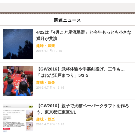
関連ニュース
4/22は「4月こと座流星群」と今年もっとも小さな
満月が共演
趣味・娯楽
2016.4.1 Fri 10:15
【GW2016】武将体験や手裏剣投げ、工作も…
「はねだ江戸まつり」5/3-5
趣味・娯楽
2016.4.7 Thu 13:15
【GW2016】親子で犬猫ペーパークラフトを作ろ
う、東京都江東区5/1
趣味・娯楽
2016.4.7 Thu 10:15