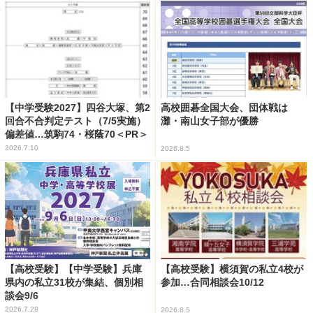
【中学受験2027】四谷大塚、第2
高校囲碁全国大会、団体戦は
回合不合判定テスト（7/5実施）
灘・南山女子部が優勝
偏差値…筑駒74・桜蔭70＜PR＞
2026.7.10
2026.8.5
【高校受験】【中学受験】兵庫
【高校受験】横須賀の私立4校が
県内の私立31校が集結、個別相
参加…合同相談会10/12
談会9/6
2026.7.28
2026.8.5