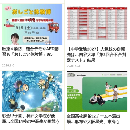
医療✕消防、縫合デモやAED講
【中学受験2027】人気校の併願
習も「おしごと体験博」9/5
先は…四谷大塚「第2回合不合判
定テスト」結果
2026.8.6
2026.7.16
砂金甲子園、神戸女学院が優
全国高校麻雀32チーム本選出
勝…全国14校の中高生が腕競う
場…麻布や大阪星光、東海も