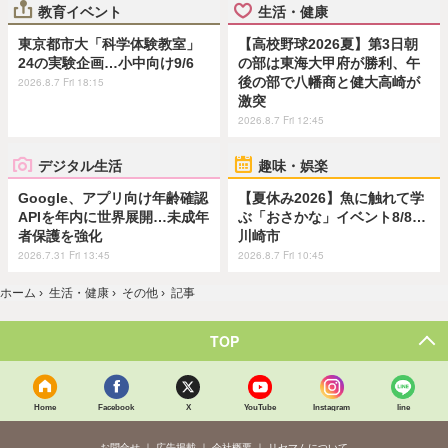
教育イベント
生活・健康
東京都市大「科学体験教室」
【高校野球2026夏】第3日朝
24の実験企画…小中向け9/6
の部は東海大甲府が勝利、午
後の部で八幡商と健大高崎が
2026.8.7 Fri 18:15
激突
2026.8.7 Fri 12:45
デジタル生活
趣味・娯楽
Google、アプリ向け年齢確認
【夏休み2026】魚に触れて学
APIを年内に世界展開…未成年
ぶ「おさかな」イベント8/8…
者保護を強化
川崎市
2026.7.31 Fri 13:45
2026.8.7 Fri 10:45
ホーム
›
生活・健康
›
その他
›
記事
TOP
Home
Facebook
X
YouTube
Instagram
line
お問合せ
広告掲載
会社概要
リセマムについて