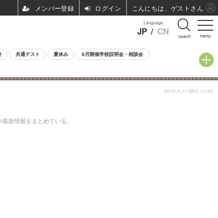
ログイン
こんにちは、ゲストさん
Language
JP
/
CN
menu
search
験
共通テスト
夏休み
8月開催学校説明会・相談会
2016.4.11 Mon 13:45
要や最新情報をまとめている。