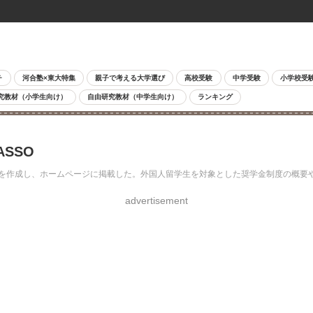
チ
河合塾×東大特集
親子で考える大学選び
高校受験
中学受験
小学校受
究教材（小学生向け）
自由研究教材（中学生向け）
ランキング
SSO
17」を作成し、ホームページに掲載した。外国人留学生を対象とした奨学金制度の概
advertisement