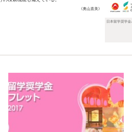
《奥山直美》
日本留学奨学金パ