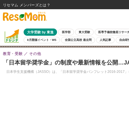
リセマム メンバーズ
大学受験 by 東進
医学部
東大受験
医専予備校徹底リサー
8月開催イベント・WS
全国公立高校 過去問
人気記事
自由研
教育・受験
その他
「日本留学奨学金」の制度や最新情報を公開…JA
日本学生支援機構（JASSO）は、「日本留学奨学金パンフレット2016-20