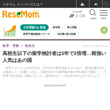
リセマム メンバーズ
Language
JP
/
CN
menu
search
大学受験 by 東進
医学部
東大受験
医専予備校徹底リサーチ
河合塾×東大特集
親子で考える大学選び
高校受験
中学受験
小学校受験
教育・受験
高校生
2016.4.13 Wed 18:00
共通テスト
夏休み
8月開催学校説明会・相談会
高校生以下の留学検討者は5年で2倍増…根強い
8月開催イベント・WS
全国公立高校 過去問
人気記事
人気はあの国
自由研究教材（小学生向け）
自由研究教材（中学生向け）
ランキング
留学ジャーナルが4月13日、2015年の留学傾向をまとめた「留学白書2016」
を発表した。白書によると、高校生以下の留学検討者が5年連続で増加、ここ5
年間で約2倍近い増加となった。留学先のトップは2015年もカナダとなり、治
安の良さから根強い人気となっている。
advertisement