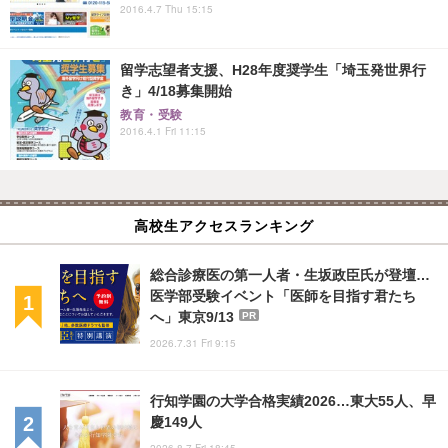
2016.4.7 Thu 15:15
留学志望者支援、H28年度奨学生「埼玉発世界行
き」4/18募集開始
教育・受験
2016.4.1 Fri 11:15
高校生アクセスランキング
総合診療医の第一人者・生坂政臣氏が登壇…
医学部受験イベント「医師を目指す君たち
へ」東京9/13
PR
2026.7.31 Fri 9:15
行知学園の大学合格実績2026…東大55人、早
慶149人
2026.8.7 Fri 18:45