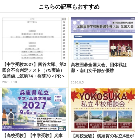
こちらの記事もおすすめ
【中学受験2027】四谷大塚、第2
高校囲碁全国大会、団体戦は
回合不合判定テスト（7/5実施）
灘・南山女子部が優勝
偏差値…筑駒74・桜蔭70＜PR＞
2026.7.10
2026.8.5
【高校受験】【中学受験】兵庫
【高校受験】横須賀の私立4校が