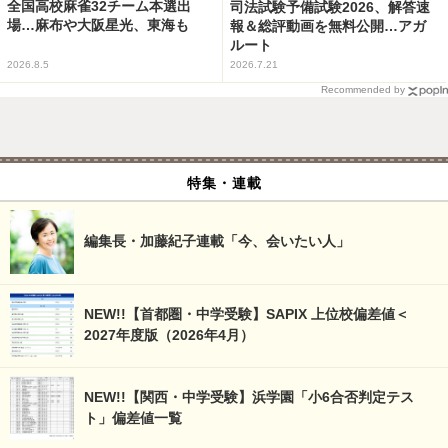
全国高校麻雀32チーム本選出
司法試験予備試験2026、解答速
場…麻布や大阪星光、東海も
報＆総評動画を無料公開…アガ
ルート
2026.8.5
2026.7.21
Recommended by
特集・連載
編集長・加藤紀子連載「今、会いたい人」
NEW!!【首都圏・中学受験】SAPIX 上位校偏差値＜
2027年度版（2026年4月）
NEW!!【関西・中学受験】浜学園「小6合否判定テス
ト」偏差値一覧