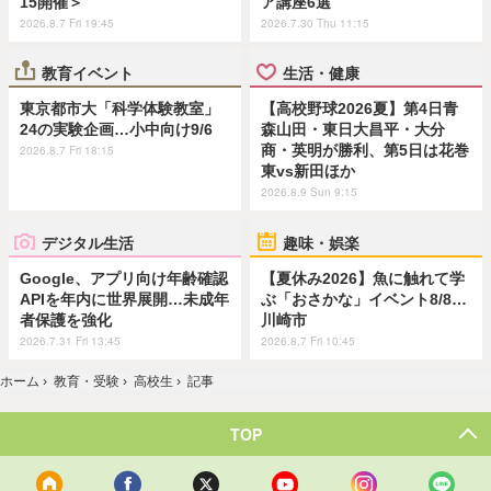
15開催＞
ア講座6選
2026.8.7 Fri 19:45
2026.7.30 Thu 11:15
教育イベント
生活・健康
東京都市大「科学体験教室」
【高校野球2026夏】第4日青
24の実験企画…小中向け9/6
森山田・東日大昌平・大分
商・英明が勝利、第5日は花巻
2026.8.7 Fri 18:15
東vs新田ほか
2026.8.9 Sun 9:15
デジタル生活
趣味・娯楽
Google、アプリ向け年齢確認
【夏休み2026】魚に触れて学
APIを年内に世界展開…未成年
ぶ「おさかな」イベント8/8…
者保護を強化
川崎市
2026.7.31 Fri 13:45
2026.8.7 Fri 10:45
ホーム
›
教育・受験
›
高校生
›
記事
TOP