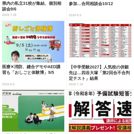
県内の私立31校が集結、個別相
参加…合同相談会10/12
談会9/6
2026.7.28
2026.8.5
医療✕消防、縫合デモやAED講
【中学受験2027】人気校の併願
習も「おしごと体験博」9/5
先は…四谷大塚「第2回合不合判
定テスト」結果
2026.8.6
2026.7.16