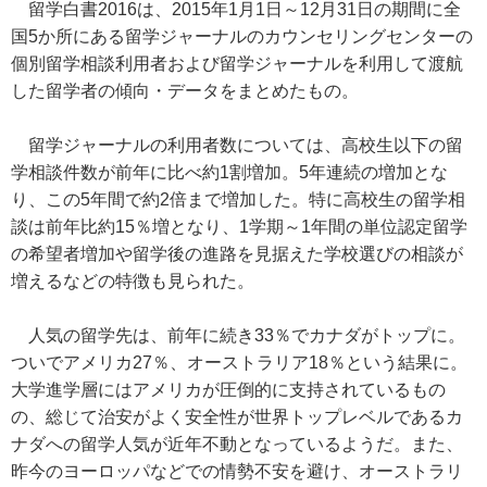
留学白書2016は、2015年1月1日～12月31日の期間に全
国5か所にある留学ジャーナルのカウンセリングセンターの
個別留学相談利用者および留学ジャーナルを利用して渡航
した留学者の傾向・データをまとめたもの。
留学ジャーナルの利用者数については、高校生以下の留
学相談件数が前年に比べ約1割増加。5年連続の増加とな
り、この5年間で約2倍まで増加した。特に高校生の留学相
談は前年比約15％増となり、1学期～1年間の単位認定留学
の希望者増加や留学後の進路を見据えた学校選びの相談が
増えるなどの特徴も見られた。
人気の留学先は、前年に続き33％でカナダがトップに。
ついでアメリカ27％、オーストラリア18％という結果に。
大学進学層にはアメリカが圧倒的に支持されているもの
の、総じて治安がよく安全性が世界トップレベルであるカ
ナダへの留学人気が近年不動となっているようだ。また、
昨今のヨーロッパなどでの情勢不安を避け、オーストラリ