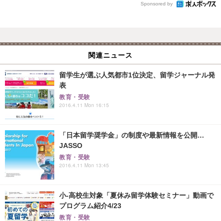
Sponsored by
関連ニュース
留学生が選ぶ人気都市1位決定、留学ジャーナル発
表
教育・受験
2016.4.11 Mon 16:15
「日本留学奨学金」の制度や最新情報を公開…
JASSO
教育・受験
2016.4.11 Mon 13:45
小-高校生対象「夏休み留学体験セミナー」動画で
プログラム紹介4/23
教育・受験