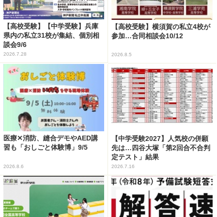
【高校受験】【中学受験】兵庫
【高校受験】横須賀の私立4校が
県内の私立31校が集結、個別相
参加…合同相談会10/12
談会9/6
2026.7.28
2026.8.5
医療✕消防、縫合デモやAED講
【中学受験2027】人気校の併願
習も「おしごと体験博」9/5
先は…四谷大塚「第2回合不合判
定テスト」結果
2026.8.6
2026.7.16