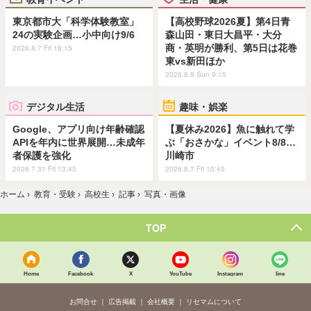
東京都市大「科学体験教室」
【高校野球2026夏】第4日青
24の実験企画…小中向け9/6
森山田・東日大昌平・大分
商・英明が勝利、第5日は花巻
2026.8.7 Fri 18:15
東vs新田ほか
2026.8.9 Sun 9:15
デジタル生活
趣味・娯楽
Google、アプリ向け年齢確認
【夏休み2026】魚に触れて学
APIを年内に世界展開…未成年
ぶ「おさかな」イベント8/8…
者保護を強化
川崎市
2026.7.31 Fri 13:45
2026.8.7 Fri 10:45
ホーム
›
教育・受験
›
高校生
›
記事
›
写真・画像
TOP
Home
Facebook
X
YouTube
Instagram
line
お問合せ
広告掲載
会社概要
リセマムについて