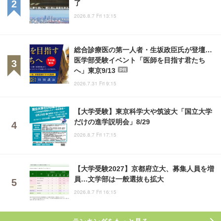
了
2026.8.7 Fri 13:15
総合診療医の第一人者・生坂政臣氏が登壇…
医学部受験イベント「医師を目指す君たち
へ」東京9/13
PR
2026.7.31 Fri 9:15
【大学受験】東京科学大や筑波大「国立大学
だけの進学説明会」8/29
2026.8.7 Fri 17:15
【大学受験2027】京都府立大、募集人員を増
員…文学部は一般選抜も拡大
2026.8.7 Fri 16:15