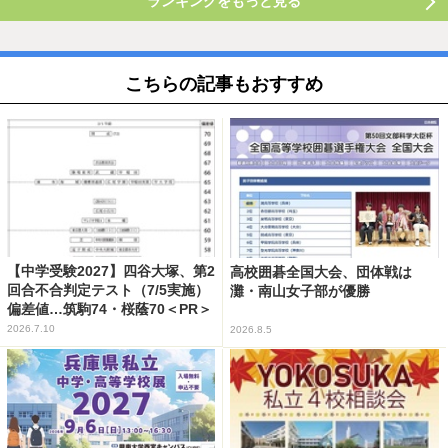
ランキングをもっと見る
こちらの記事もおすすめ
【中学受験2027】四谷大塚、第2
高校囲碁全国大会、団体戦は
回合不合判定テスト（7/5実施）
灘・南山女子部が優勝
偏差値…筑駒74・桜蔭70＜PR＞
2026.7.10
2026.8.5