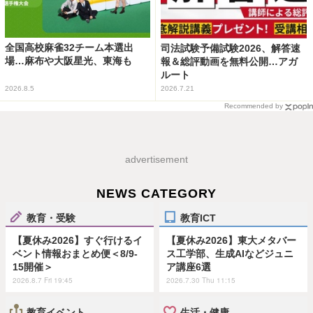
全国高校麻雀32チーム本選出
司法試験予備試験2026、解答速
場…麻布や大阪星光、東海も
報＆総評動画を無料公開…アガ
ルート
2026.8.5
2026.7.21
Recommended by
advertisement
NEWS CATEGORY
教育・受験
教育ICT
【夏休み2026】すぐ行けるイ
【夏休み2026】東大メタバー
ベント情報おまとめ便＜8/9-
ス工学部、生成AIなどジュニ
15開催＞
ア講座6選
2026.8.7 Fri 19:45
2026.7.30 Thu 11:15
教育イベント
生活・健康