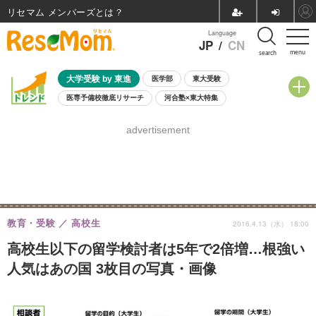
リセマム メンバーズ
Language
JP
/
CN
menu
search
大学受験 by 東進
医学部
東大受験
医専予備校徹底リサーチ
河合塾×東大特集
親子で考える大学選び
高校受験
中学受験
小学校受験
advertisement
共通テスト
夏休み
8月開催学校説明会・相談会
8月開催イベント・WS
全国公立高校 過去問
人気記事
自由研究教材（小学生向け）
自由研究教材（中学生向け）
ランキング
教育・受験
高校生
2016.4.13（水） 18:00
高校生以下の留学検討者は5年で2倍増…根強い
人気はあの国 3枚目の写真・画像