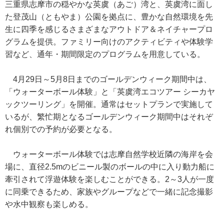
三重県志摩市の穏やかな英虞（あご）湾と、英虞湾に面し
た登茂山（ともやま）公園を拠点に、豊かな自然環境を先
生に四季を感じるさまざまなアウトドア＆ネイチャープロ
グラムを提供。ファミリー向けのアクティビティや体験学
習など、通年・期間限定のプログラムを用意している。
4月29日～5月8日までのゴールデンウィーク期間中は、
「ウォーターボール体験」と「英虞湾エコツアー シーカヤ
ックツーリング」を開催。通常はセットプランで実施して
いるが、繁忙期となるゴールデンウィーク期間中はそれぞ
れ個別での予約が必要となる。
ウォーターボール体験では志摩自然学校近隣の海岸を会
場に、直径2.5mのビニール製のボールの中に入り動力船に
牽引されて浮遊体験を楽しむことができる。2～3人が一度
に同乗できるため、家族やグループなどで一緒に記念撮影
や水中観察も楽しめる。