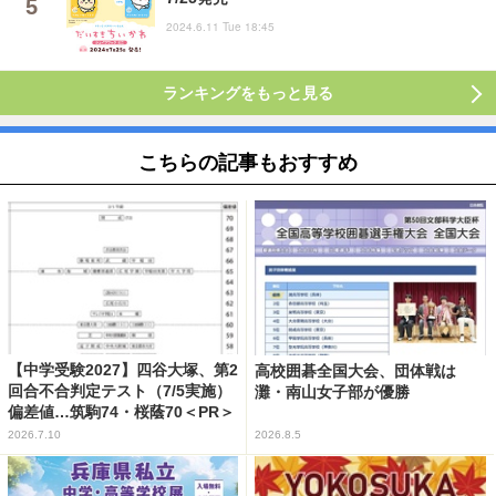
2024.6.11 Tue 18:45
ランキングをもっと見る
こちらの記事もおすすめ
【中学受験2027】四谷大塚、第2
高校囲碁全国大会、団体戦は
回合不合判定テスト（7/5実施）
灘・南山女子部が優勝
偏差値…筑駒74・桜蔭70＜PR＞
2026.7.10
2026.8.5