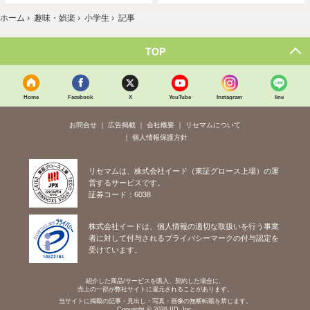
ホーム
›
趣味・娯楽
›
小学生
›
記事
TOP
Home
Facebook
X
YouTube
Instagram
line
お問合せ
広告掲載
会社概要
リセマムについて
個人情報保護方針
リセマムは、株式会社イード（東証グロース上場）の運
営するサービスです。
証券コード：6038
株式会社イードは、個人情報の適切な取扱いを行う事業
者に対して付与されるプライバシーマークの付与認定を
受けています。
紹介した商品/サービスを購入、契約した場合に、
売上の一部が弊社サイトに還元されることがあります。
当サイトに掲載の記事・見出し・写真・画像の無断転載を禁じます。
Copyright © 2026 IID, Inc.