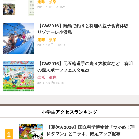
趣味・娯楽
2016.4.12 Tue 15:15
【GW2016】離島で釣りと料理の親子食育体験…
リゾナーレ小浜島
趣味・娯楽
2016.4.5 Tue 15:15
【GW2016】元五輪選手の走り方教室など…有明
の森スポーツフェスタ4/29
生活・健康
2016.4.8 Fri 13:45
小学生アクセスランキング
【夏休み2026】国立科学博物館「つかめ！理
科ダマン」とコラボ、限定マップ配布