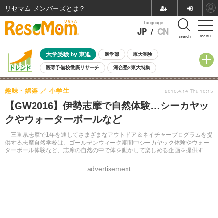
リセマム メンバーズ
Language
JP
/
CN
menu
search
大学受験 by 東進
医学部
東大受験
医専予備校徹底リサーチ
河合塾×東大特集
親子で考える大学選び
高校受験
中学受験
小学校受験
趣味・娯楽
小学生
2016.4.14 Thu 10:15
共通テスト
夏休み
8月開催学校説明会・相談会
【GW2016】伊勢志摩で自然体験…シーカヤッ
8月開催イベント・WS
全国公立高校 過去問
人気記事
クやウォーターボールなど
自由研究教材（小学生向け）
自由研究教材（中学生向け）
ランキング
三重県志摩で1年を通してさまざまなアウトドア＆ネイチャープログラムを提
供する志摩自然学校は、ゴールデンウィーク期間中シーカヤック体験やウォー
ターボール体験など、志摩の自然の中で体を動かして楽しめる企画を提供す
る。
advertisement