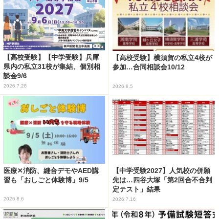
【高校受験】【中学受験】兵庫
【高校受験】横須賀の私立4校が
県内の私立31校が集結、個別相
参加…合同相談会10/12
談会9/6
2026.7.28
2026.8.5
医療✕消防、縫合デモやAED講
【中学受験2027】人気校の併願
習も「おしごと体験博」9/5
先は…四谷大塚「第2回合不合判
定テスト」結果
2026.8.6
2026.7.16