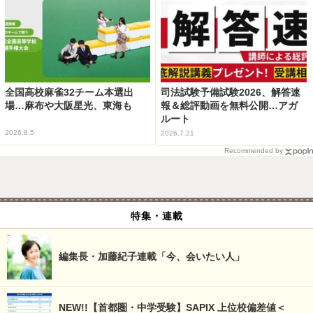
全国高校麻雀32チーム本選出
司法試験予備試験2026、解答速
場…麻布や大阪星光、東海も
報＆総評動画を無料公開…アガ
ルート
2026.8.5
2026.7.21
Recommended by
特集・連載
編集長・加藤紀子連載「今、会いたい人」
NEW!!【首都圏・中学受験】SAPIX 上位校偏差値＜