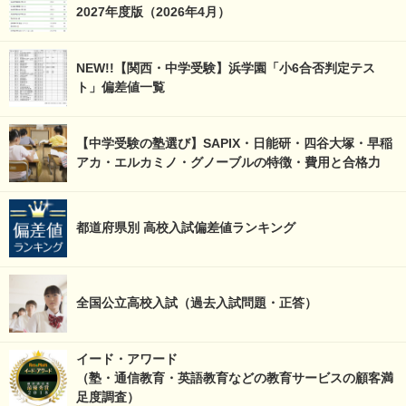
2027年度版（2026年4月）
NEW!!【関西・中学受験】浜学園「小6合否判定テス
ト」偏差値一覧
【中学受験の塾選び】SAPIX・日能研・四谷大塚・早稲
アカ・エルカミノ・グノーブルの特徴・費用と合格力
都道府県別 高校入試偏差値ランキング
全国公立高校入試（過去入試問題・正答）
イード・アワード
（塾・通信教育・英語教育などの教育サービスの顧客満
足度調査）