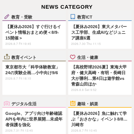
NEWS CATEGORY
教育・受験
教育ICT
【夏休み2026】すぐ行けるイ
【夏休み2026】東大メタバー
ベント情報おまとめ便＜8/9-
ス工学部、生成AIなどジュニ
15開催＞
ア講座6選
2026.8.7 Fri 19:45
2026.7.30 Thu 11:15
教育イベント
生活・健康
東京都市大「科学体験教室」
【高校野球2026夏】東海大甲
24の実験企画…小中向け9/6
府・健大高崎・有明・長崎日
大が勝利…第4日は遊学館vs
2026.8.7 Fri 18:15
青森山田ほか
2026.8.8 Sat 9:52
デジタル生活
趣味・娯楽
Google、アプリ向け年齢確認
【夏休み2026】魚に触れて学
APIを年内に世界展開…未成年
ぶ「おさかな」イベント8/8…
者保護を強化
川崎市
2026.7.31 Fri 13:45
2026.8.7 Fri 10:45