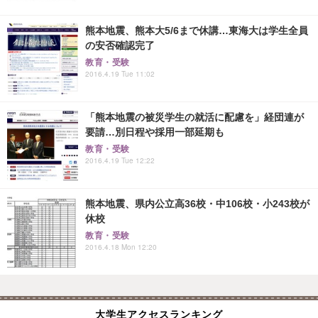
熊本地震、熊本大5/6まで休講…東海大は学生全員
の安否確認完了
教育・受験
2016.4.19 Tue 11:02
「熊本地震の被災学生の就活に配慮を」経団連が
要請…別日程や採用一部延期も
教育・受験
2016.4.19 Tue 12:22
熊本地震、県内公立高36校・中106校・小243校が
休校
教育・受験
2016.4.18 Mon 12:20
大学生アクセスランキング