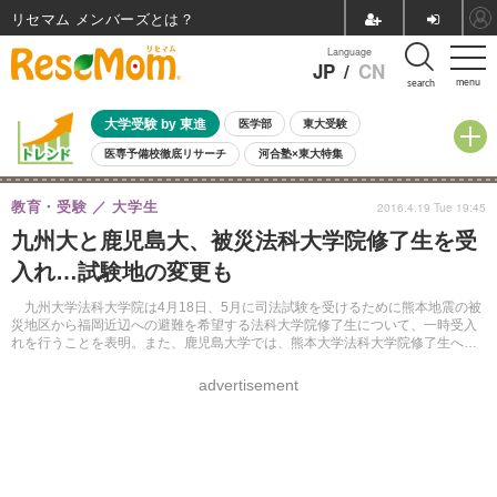
リセマム メンバーズ
Language
JP
/
CN
menu
search
大学受験 by 東進
医学部
東大受験
医専予備校徹底リサーチ
河合塾×東大特集
親子で考える大学選び
高校受験
中学受験
小学校受験
教育・受験
大学生
2016.4.19 Tue 19:45
共通テスト
夏休み
8月開催学校説明会・相談会
九州大と鹿児島大、被災法科大学院修了生を受
8月開催イベント・WS
全国公立高校 過去問
人気記事
入れ…試験地の変更も
自由研究教材（小学生向け）
自由研究教材（中学生向け）
ランキング
九州大学法科大学院は4月18日、5月に司法試験を受けるために熊本地震の被
災地区から福岡近辺への避難を希望する法科大学院修了生について、一時受入
れを行うことを表明。また、鹿児島大学では、熊本大学法科大学院修了生への
支援を行うという。
advertisement