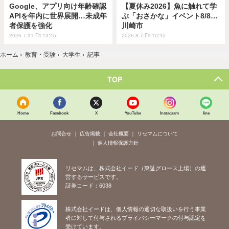
Google、アプリ向け年齢確認
【夏休み2026】魚に触れて学
APIを年内に世界展開…未成年
ぶ「おさかな」イベント8/8…
者保護を強化
川崎市
2026.7.31 Fri 13:45
2026.8.7 Fri 10:45
ホーム
›
教育・受験
›
大学生
›
記事
TOP
Home
Facebook
X
YouTube
Instagram
line
お問合せ
広告掲載
会社概要
リセマムについて
個人情報保護方針
リセマムは、株式会社イード（東証グロース上場）の運
営するサービスです。
証券コード：6038
株式会社イードは、個人情報の適切な取扱いを行う事業
者に対して付与されるプライバシーマークの付与認定を
受けています。