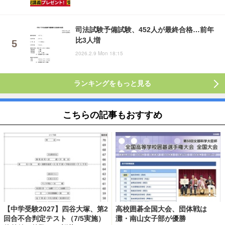
司法試験予備試験、452人が最終合格…前年
比3人増
2026.2.9 Mon 18:15
ランキングをもっと見る
こちらの記事もおすすめ
【中学受験2027】四谷大塚、第2
高校囲碁全国大会、団体戦は
回合不合判定テスト（7/5実施）
灘・南山女子部が優勝