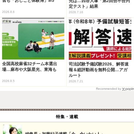
習も「おしごと体験博」9/5
先は…四谷大塚「第2回合不合判
定テスト」結果
2026.8.6
2026.7.16
全国高校麻雀32チーム本選出
司法試験予備試験2026、解答速
場…麻布や大阪星光、東海も
報＆総評動画を無料公開…アガ
ルート
2026.8.5
2026.7.21
Recommended by
特集・連載