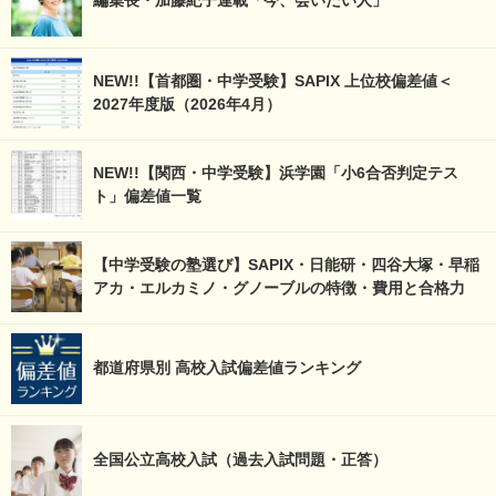
編集長・加藤紀子連載「今、会いたい人」
NEW!!【首都圏・中学受験】SAPIX 上位校偏差値＜
2027年度版（2026年4月）
NEW!!【関西・中学受験】浜学園「小6合否判定テス
ト」偏差値一覧
【中学受験の塾選び】SAPIX・日能研・四谷大塚・早稲
アカ・エルカミノ・グノーブルの特徴・費用と合格力
都道府県別 高校入試偏差値ランキング
全国公立高校入試（過去入試問題・正答）