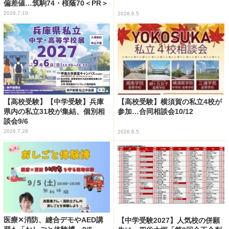
偏差値…筑駒74・桜蔭70＜PR＞
2026.7.10
2026.8.5
【高校受験】【中学受験】兵庫
【高校受験】横須賀の私立4校が
県内の私立31校が集結、個別相
参加…合同相談会10/12
談会9/6
2026.7.28
2026.8.5
医療✕消防、縫合デモやAED講
【中学受験2027】人気校の併願