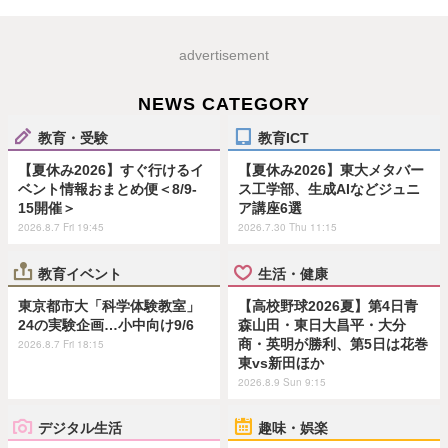
advertisement
NEWS CATEGORY
教育・受験
教育ICT
【夏休み2026】すぐ行けるイ
【夏休み2026】東大メタバー
ベント情報おまとめ便＜8/9-
ス工学部、生成AIなどジュニ
15開催＞
ア講座6選
2026.8.7 Fri 19:45
2026.7.30 Thu 11:15
教育イベント
生活・健康
東京都市大「科学体験教室」
【高校野球2026夏】第4日青
24の実験企画…小中向け9/6
森山田・東日大昌平・大分
商・英明が勝利、第5日は花巻
2026.8.7 Fri 18:15
東vs新田ほか
2026.8.9 Sun 9:15
デジタル生活
趣味・娯楽