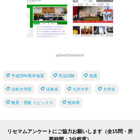
advertisement
平成28年熊本地震
司法試験
地震
法科大学院
法務省
九州大学
大学生
教育・受験 トピックス
熊本県
リセマムアンケートにご協力お願いします（全15問・所
要時間：3分程度）