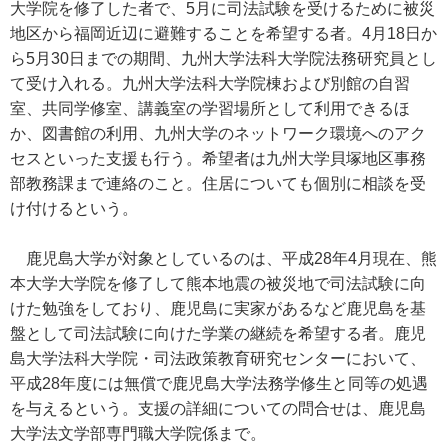
大学院を修了した者で、5月に司法試験を受けるために被災
地区から福岡近辺に避難することを希望する者。4月18日か
ら5月30日までの期間、九州大学法科大学院法務研究員とし
て受け入れる。九州大学法科大学院棟および別館の自習
室、共同学修室、講義室の学習場所として利用できるほ
か、図書館の利用、九州大学のネットワーク環境へのアク
セスといった支援も行う。希望者は九州大学貝塚地区事務
部教務課まで連絡のこと。住居についても個別に相談を受
け付けるという。
鹿児島大学が対象としているのは、平成28年4月現在、熊
本大学大学院を修了して熊本地震の被災地で司法試験に向
けた勉強をしており、鹿児島に実家があるなど鹿児島を基
盤として司法試験に向けた学業の継続を希望する者。鹿児
島大学法科大学院・司法政策教育研究センターにおいて、
平成28年度には無償で鹿児島大学法務学修生と同等の処遇
を与えるという。支援の詳細についての問合せは、鹿児島
大学法文学部専門職大学院係まで。