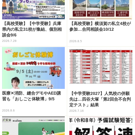
【高校受験】【中学受験】兵庫
【高校受験】横須賀の私立4校が
県内の私立31校が集結、個別相
参加…合同相談会10/12
談会9/6
2026.7.28
2026.8.5
医療✕消防、縫合デモやAED講
【中学受験2027】人気校の併願
習も「おしごと体験博」9/5
先は…四谷大塚「第2回合不合判
定テスト」結果
2026.8.6
2026.7.16