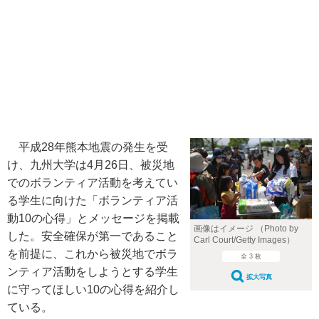
平成28年熊本地震の発生を受
け、九州大学は4月26日、被災地
でのボランティア活動を考えてい
る学生に向けた「ボランティア活
動10の心得」とメッセージを掲載
画像はイメージ （Photo by
した。安全確保が第一であること
Carl Court/Getty Images）
を前提に、これから被災地でボラ
全 3 枚
ンティア活動をしようとする学生
拡大写真
に守ってほしい10の心得を紹介し
ている。