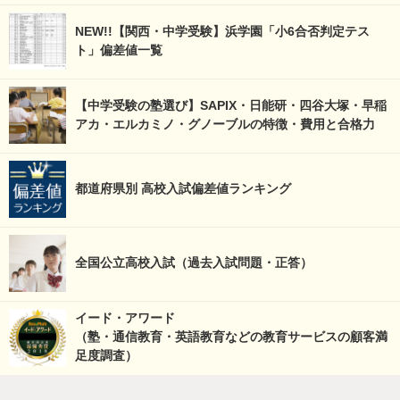
NEW!!【関西・中学受験】浜学園「小6合否判定テス
ト」偏差値一覧
【中学受験の塾選び】SAPIX・日能研・四谷大塚・早稲
アカ・エルカミノ・グノーブルの特徴・費用と合格力
都道府県別 高校入試偏差値ランキング
全国公立高校入試（過去入試問題・正答）
イード・アワード
（塾・通信教育・英語教育などの教育サービスの顧客満
足度調査）