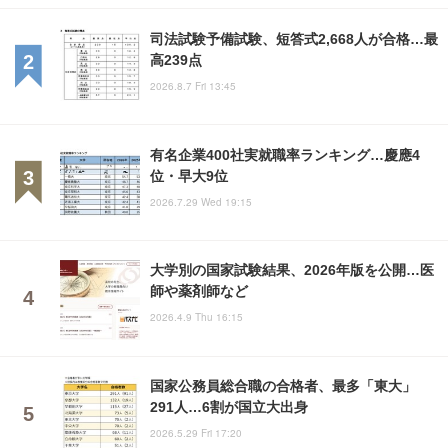
司法試験予備試験、短答式2,668人が合格…最
高239点
2026.8.7 Fri 13:45
有名企業400社実就職率ランキング…慶應4
位・早大9位
2026.7.29 Wed 19:15
大学別の国家試験結果、2026年版を公開…医
師や薬剤師など
2026.4.9 Thu 16:15
国家公務員総合職の合格者、最多「東大」
291人…6割が国立大出身
2026.5.29 Fri 17:20