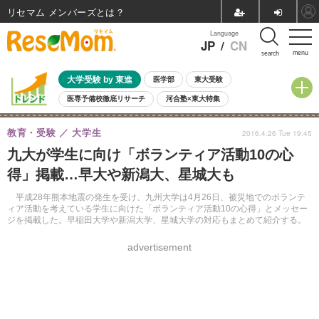
リセマム メンバーズ
Language
JP
/
CN
menu
search
大学受験 by 東進
医学部
東大受験
医専予備校徹底リサーチ
河合塾×東大特集
親子で考える大学選び
高校受験
中学受験
小学校受験
教育・受験
大学生
2016.4.26 Tue 19:45
共通テスト
夏休み
8月開催学校説明会・相談会
九大が学生に向け「ボランティア活動10の心
8月開催イベント・WS
全国公立高校 過去問
人気記事
得」掲載…早大や新潟大、星城大も
自由研究教材（小学生向け）
自由研究教材（中学生向け）
ランキング
平成28年熊本地震の発生を受け、九州大学は4月26日、被災地でのボランテ
ィア活動を考えている学生に向けた「ボランティア活動10の心得」とメッセー
ジを掲載した。早稲田大学や新潟大学、星城大学の対応もまとめて紹介する。
advertisement