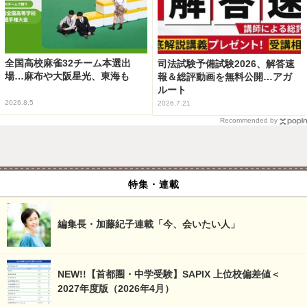
全国高校麻雀32チーム本選出
司法試験予備試験2026、解答速
場…麻布や大阪星光、東海も
報＆総評動画を無料公開…アガ
ルート
2026.8.5
2026.7.21
Recommended by
特集・連載
編集長・加藤紀子連載「今、会いたい人」
NEW!!【首都圏・中学受験】SAPIX 上位校偏差値＜
2027年度版（2026年4月）