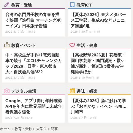
教育・受験
教育ICT
台湾の名門男子校の青春を描
【夏休み2026】東大メタバー
く映画『進行曲 マーチングボ
ス工学部、生成AIなどジュニ
ーイズ』日本版予告編
ア講座6選
2026.8.10 Mon 15:15
2026.7.30 Thu 11:15
教育イベント
生活・健康
中・高校生が手作り電気自動
【高校野球2026夏】花巻東・
車で競う「エコ1チャレンジカ
岡山学芸館・鳴門渦潮・霞ケ
ップ2026」日産・東京都市
浦が勝利、第6日は横浜vs沖
大・自技会共催8/22
縄尚学ほか
2026.8.10 Mon 16:15
2026.8.10 Mon 7:15
デジタル生活
趣味・娯楽
Google、アプリ向け年齢確認
【夏休み2026】魚に触れて学
APIを年内に世界展開…未成年
ぶ「おさかな」イベント8/8…
者保護を強化
川崎市
2026.7.31 Fri 13:45
2026.8.7 Fri 10:45
ホーム
›
教育・受験
›
大学生
›
記事