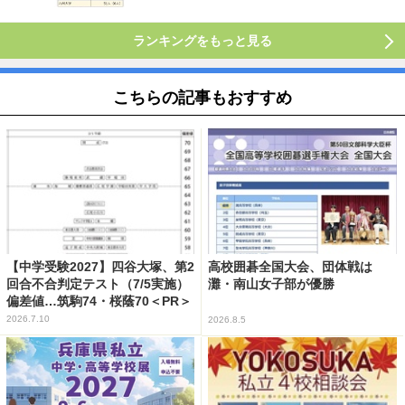
ランキングをもっと見る
こちらの記事もおすすめ
【中学受験2027】四谷大塚、第2
高校囲碁全国大会、団体戦は
回合不合判定テスト（7/5実施）
灘・南山女子部が優勝
偏差値…筑駒74・桜蔭70＜PR＞
2026.7.10
2026.8.5