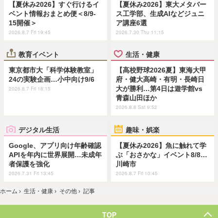
【夏休み2026】すぐ行けるイ
【夏休み2026】東大メタバー
ベント情報おまとめ便＜8/9-
ス工学部、生成AIなどジュニ
15開催＞
ア講座6選
2026.8.7 Fri 19:45
2026.7.30 Thu 11:15
教育イベント
生活・健康
東京都市大「科学体験教室」
【高校野球2026夏】東海大甲
24の実験企画…小中向け9/6
府・健大高崎・有明・長崎日
大が勝利…第4日は遊学館vs
2026.8.7 Fri 18:15
青森山田ほか
2026.8.8 Sat 9:52
デジタル生活
趣味・娯楽
Google、アプリ向け年齢確認
【夏休み2026】魚に触れて学
APIを年内に世界展開…未成年
ぶ「おさかな」イベント8/8…
者保護を強化
川崎市
2026.7.31 Fri 13:45
2026.8.7 Fri 10:45
ホーム
›
生活・健康
›
その他
›
記事
TOP