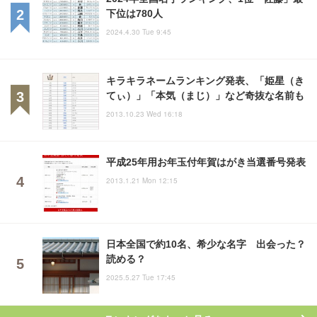
下位は780人
2024.4.30 Tue 9:45
キラキラネームランキング発表、「姫星（き
てぃ）」「本気（まじ）」など奇抜な名前も
2013.10.23 Wed 16:18
平成25年用お年玉付年賀はがき当選番号発表
2013.1.21 Mon 12:15
日本全国で約10名、希少な名字 出会った？
読める？
2025.5.27 Tue 17:45