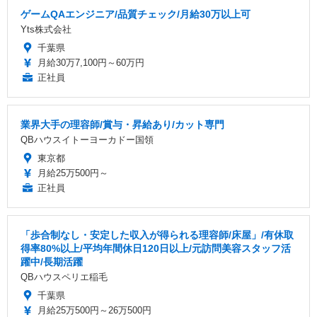
ゲームQAエンジニア/品質チェック/月給30万以上可
Yts株式会社
千葉県
月給30万7,100円～60万円
正社員
業界大手の理容師/賞与・昇給あり/カット専門
QBハウスイトーヨーカドー国領
東京都
月給25万500円～
正社員
「歩合制なし・安定した収入が得られる理容師/床屋」/有休取
得率80%以上/平均年間休日120日以上/元訪問美容スタッフ活
躍中/長期活躍
QBハウスペリエ稲毛
千葉県
月給25万500円～26万500円