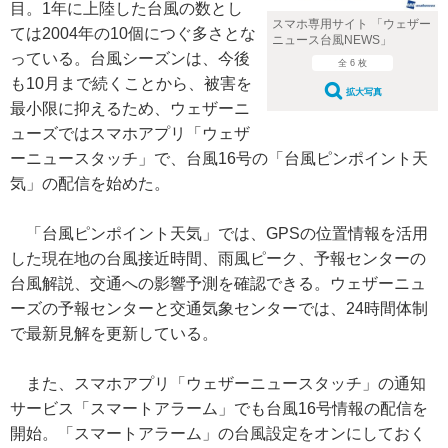
目。1年に上陸した台風の数とし
スマホ専用サイト 「ウェザー
ては2004年の10個につぐ多さとな
ニュース台風NEWS」
っている。台風シーズンは、今後
全 6 枚
も10月まで続くことから、被害を
拡大写真
最小限に抑えるため、ウェザーニ
ューズではスマホアプリ「ウェザ
ーニュースタッチ」で、台風16号の「台風ピンポイント天
気」の配信を始めた。
「台風ピンポイント天気」では、GPSの位置情報を活用
した現在地の台風接近時間、雨風ピーク、予報センターの
台風解説、交通への影響予測を確認できる。ウェザーニュ
ーズの予報センターと交通気象センターでは、24時間体制
で最新見解を更新している。
また、スマホアプリ「ウェザーニュースタッチ」の通知
サービス「スマートアラーム」でも台風16号情報の配信を
開始。「スマートアラーム」の台風設定をオンにしておく