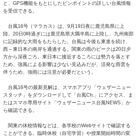
と、GPS機能をもとにしたピンポイントの詳しい台風情報
を受信できる。
台風16号（マラカス）は、9月19日夜に鹿児島県に上
陸。20日0時過ぎには鹿児島県大隅半島に上陸し、九州南部
に記録的な大雨をもたらした。台風は今後も東進を続け、
西～東日本の南岸を通過する。関東の雨のピークは20日夕
方から深夜ごろ。東日本に接近するころには勢力を落とす
ため、強風による影響は少ない見込みだが、活発な雨雲を
伴うため、強雨には注意が必要だという。
台風16号の最新見解は、スマホアプリ「ウェザーニュー
スタッチ」をダウンロードして「台風Ch.」にアクセス、ま
たはスマホ専用サイト「ウェザーニュース台風NEWS」か
ら確認できる。
関東の休校情報などは、各学校のWebサイトで確認する
ことができる。臨時休校（自宅学習）や授業開始時間の変