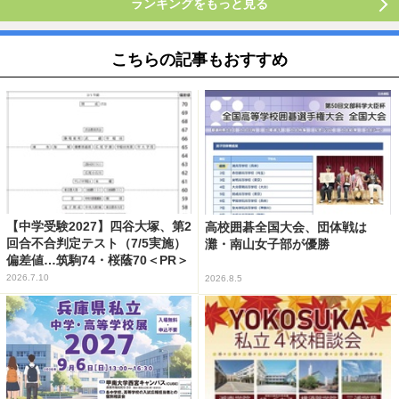
ランキングをもっと見る
こちらの記事もおすすめ
【中学受験2027】四谷大塚、第2
高校囲碁全国大会、団体戦は
回合不合判定テスト（7/5実施）
灘・南山女子部が優勝
偏差値…筑駒74・桜蔭70＜PR＞
2026.7.10
2026.8.5