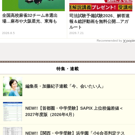
全国高校麻雀32チーム本選出
司法試験予備試験2026、解答速
場…麻布や大阪星光、東海も
報＆総評動画を無料公開…アガ
ルート
2026.8.5
2026.7.21
Recommended by
特集・連載
編集長・加藤紀子連載「今、会いたい人」
NEW!!【首都圏・中学受験】SAPIX 上位校偏差値＜
2027年度版（2026年4月）
NEW!!【関西・中学受験】浜学園「小6合否判定テス