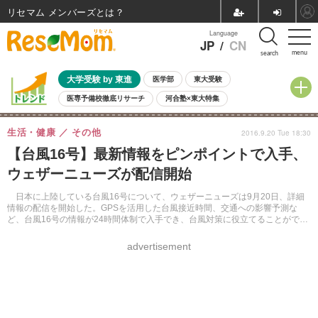
リセマム メンバーズ
Language
JP
/
CN
menu
search
大学受験 by 東進
医学部
東大受験
医専予備校徹底リサーチ
河合塾×東大特集
親子で考える大学選び
高校受験
中学受験
小学校受験
生活・健康
その他
2016.9.20 Tue 18:30
共通テスト
夏休み
8月開催学校説明会・相談会
【台風16号】最新情報をピンポイントで入手、
8月開催イベント・WS
全国公立高校 過去問
人気記事
ウェザーニューズが配信開始
自由研究教材（小学生向け）
自由研究教材（中学生向け）
ランキング
日本に上陸している台風16号について、ウェザーニューズは9月20日、詳細
情報の配信を開始した。GPSを活用した台風接近時間、交通への影響予測な
ど、台風16号の情報が24時間体制で入手でき、台風対策に役立てることができ
る。
advertisement