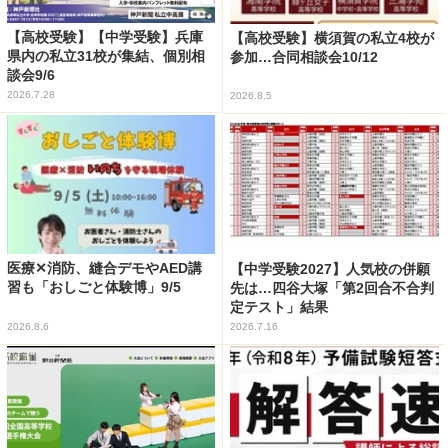
【高校受験】【中学受験】兵庫
【高校受験】横須賀の私立4校が
県内の私立31校が集結、個別相
参加…合同相談会10/12
談会9/6
2026.7.28
2026.8.5
医療✕消防、縫合デモやAED講
【中学受験2027】人気校の併願
習も「おしごと体験博」9/5
先は…四谷大塚「第2回合不合判
定テスト」結果
2026.8.6
2026.7.16