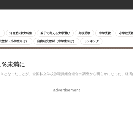
チ
河合塾×東大特集
親子で考える大学選び
高校受験
中学受験
小学校受
究教材（小学生向け）
自由研究教材（中学生向け）
ランキング
1％未満に
89％となったことが、全国私立学校教職員組合連合の調査から明らかになった。経
advertisement