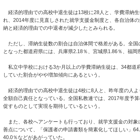
経済的理由での高校中退生徒は13校に28人と、学費滞納生
れ、2014年度に見直しされた就学支援金制度と、各自治体
納と経済的理由での中退者が減少したとみられる。
ただし、滞納生徒数の割合は自治体間で格差がある。全国の0
となった都道府県には、兵庫県2.18％、宮城県1.86％、福岡県
私立中学校における3か月以上の学費滞納生徒は、34都道府県6
していた割合がやや増加傾向にあるという。
経済的理由での高校中退生徒は4校に8人と、昨年度の人よ
全額自己責任となっている。全国私教連では、2017年度
促すものとして実現を期待しているという。
また、各校へアンケートも行っており、就学支援金の対象に施
善点について、「保護者の申請書類を簡素化してほしい」64.
40.0％などがあがっていた。