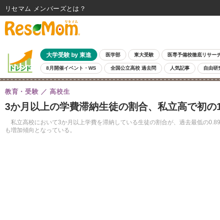
リセマム メンバーズ
大学受験 by 東進
医学部
東大受験
医専予備校徹底リサー
8月開催イベント・WS
全国公立高校 過去問
人気記事
自由研
教育・受験
高校生
3か月以上の学費滞納生徒の割合、私立高で初の
私立高校において3か月以上学費を滞納している生徒の割合が、過去最低の0.
も増加傾向となっている。