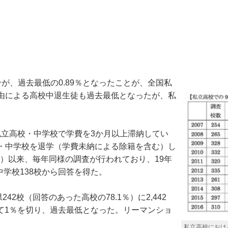
、過去最低の0.89％となったことが、全国私
由による高校中退生徒も過去最低となったが、私
私立高校・中学校で学費を3か月以上滞納してい
・中学校を退学（学費未納による除籍を含む）し
度）以来、毎年同様の調査が行われており、19年
中学校138校から回答を得た。
2校（回答のあった高校の78.1％）に2,442
めて1％を切り、過去最低となった。リーマンショ
私立高校におけ