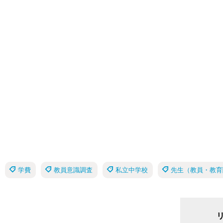
学費
教員意識調査
私立中学校
先生（教員・教育