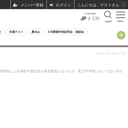
ログイン
こんにちは、ゲストさん
Language
JP
/
CN
menu
search
験
共通テスト
夏休み
8月開催学校説明会・相談会
2016.12.1 Thu 17:15
済的理由による高校中退生徒も過去最低となったが、私立中学校においてはいずれ