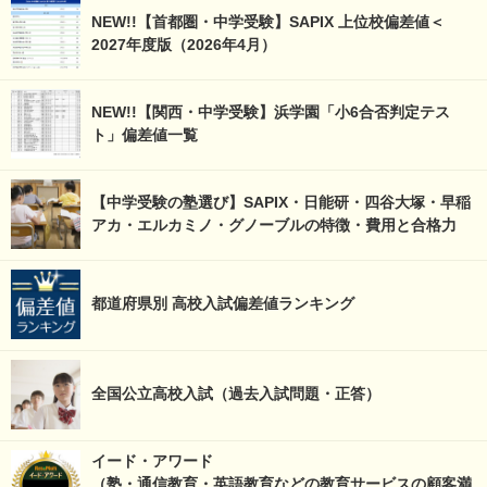
NEW!!【首都圏・中学受験】SAPIX 上位校偏差値＜
2027年度版（2026年4月）
NEW!!【関西・中学受験】浜学園「小6合否判定テス
ト」偏差値一覧
【中学受験の塾選び】SAPIX・日能研・四谷大塚・早稲
アカ・エルカミノ・グノーブルの特徴・費用と合格力
都道府県別 高校入試偏差値ランキング
全国公立高校入試（過去入試問題・正答）
イード・アワード
（塾・通信教育・英語教育などの教育サービスの顧客満