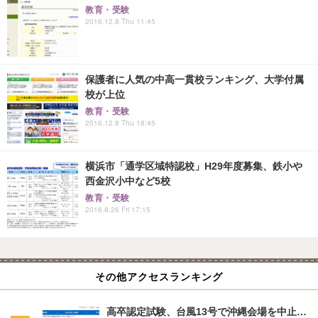
教育・受験
2016.12.8 Thu 11:45
保護者に人気の中高一貫校ランキング、大学付属
校が上位
教育・受験
2016.12.8 Thu 18:45
横浜市「通学区域特認校」H29年度募集、鉄小や
西金沢小中など5校
教育・受験
2016.8.26 Fri 17:15
その他アクセスランキング
高卒認定試験、台風13号で沖縄会場を中止…