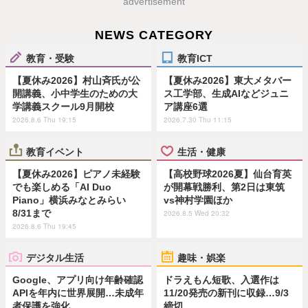
advertisement
NEWS CATEGORY
教育・受験
教育ICT
【夏休み2026】村山斉氏が公
【夏休み2026】東大メタバー
開講義、小中学生のための大
ス工学部、生成AIなどジュニ
学講義スクール9月開校
ア講座6選
2026.8.6 Thu 19:15
2026.7.30 Thu 11:15
教育イベント
生活・健康
【夏休み2026】ピアノ未経験
【高校野球2026夏】仙台育英
でも楽しめる「AI Duo
が開幕戦勝利、第2日は東筑
Piano」横浜みなとみらい
vs神村学園ほか
8/31まで
2026.8.5 Wed 20:32
2026.8.6 Thu 19:45
デジタル生活
趣味・娯楽
Google、アプリ向け年齢確認
ドラえもん短歌、入選作は
APIを年内に世界展開…未成年
11/20発売の新刊に収録…9/3
者保護を強化
締切