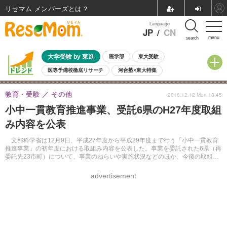
リセマム メンバーズ
Language
JP
/
CN
menu
search
大学受験 by 東進
医学部
東大受験
医専予備校徹底リサーチ
河合塾×東大特集
親子で考える大学選び
高校受験
中学受験
小学校受験
教育・受験
その他
2016.12.12 Mon 18:45
共通テスト
夏休み
8月開催学校説明会・相談会
小中一貫教育推進事業、受託6県のH27年度取組
8月開催イベント・WS
全国公立高校 過去問
人気記事
み内容を公表
自由研究教材（小学生向け）
自由研究教材（中学生向け）
ランキング
文部科学省は12月9日、平成27年度から平成29年度まで行う「小中一貫教育
推進事業」の初年度における取組み内容を公表した。事業を委託された6県（再
委託先23市町）について、事業のねらいや実施状況などのほか、今後の取組み
予定をまとめている。
advertisement