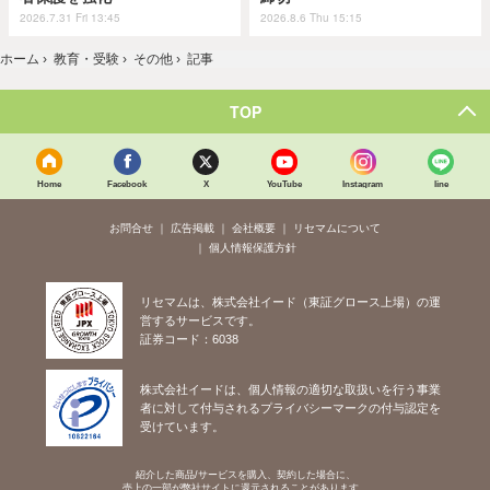
2026.7.31 Fri 13:45
2026.8.6 Thu 15:15
ホーム
›
教育・受験
›
その他
›
記事
TOP
Home
Facebook
X
YouTube
Instagram
line
お問合せ
広告掲載
会社概要
リセマムについて
個人情報保護方針
リセマムは、株式会社イード（東証グロース上場）の運
営するサービスです。
証券コード：6038
株式会社イードは、個人情報の適切な取扱いを行う事業
者に対して付与されるプライバシーマークの付与認定を
受けています。
紹介した商品/サービスを購入、契約した場合に、
売上の一部が弊社サイトに還元されることがあります。