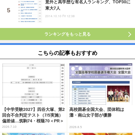
意外と高学歴な有名人ランキング、TOP30に
東大7人
2014.10.10 Fri 12:38
ランキングをもっと見る
こちらの記事もおすすめ
【中学受験2027】四谷大塚、第2
高校囲碁全国大会、団体戦は
回合不合判定テスト（7/5実施）
灘・南山女子部が優勝
偏差値…筑駒74・桜蔭70＜PR＞
2026.7.10
2026.8.5