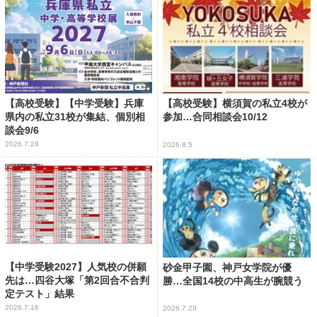
【高校受験】【中学受験】兵庫
【高校受験】横須賀の私立4校が
県内の私立31校が集結、個別相
参加…合同相談会10/12
談会9/6
2026.7.28
2026.8.5
【中学受験2027】人気校の併願
砂金甲子園、神戸女学院が優
先は…四谷大塚「第2回合不合判
勝…全国14校の中高生が腕競う
定テスト」結果
2026.7.16
2026.7.29