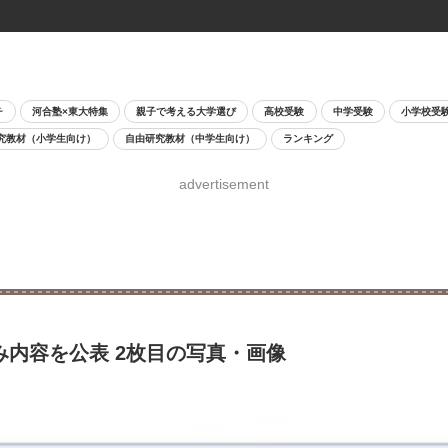
チ
河合塾×東大特集
親子で考える大学選び
高校受験
中学受験
小学校受
究教材（小学生向け）
自由研究教材（中学生向け）
ランキング
advertisement
み内容を公表 2枚目の写真・画像