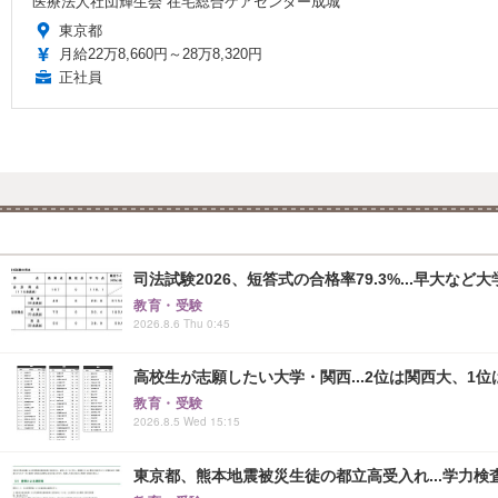
医療法人社団輝生会 在宅総合ケアセンター成城
東京都
月給22万8,660円～28万8,320円
正社員
司法試験2026、短答式の合格率79.3%...早大など
教育・受験
2026.8.6 Thu 0:45
高校生が志願したい大学・関西...2位は関西大、1位
教育・受験
2026.8.5 Wed 15:15
東京都、熊本地震被災生徒の都立高受入れ...学力検