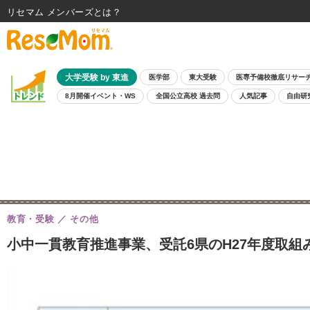
リセマム メンバーズ
大学受験 by 東進
医学部
東大受験
医専予備校徹底リサー
8月開催イベント・WS
全国公立高校 過去問
人気記事
自由研
教育・受験
その他
小中一貫教育推進事業、受託6県のH27年度取組