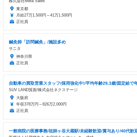
株式会社Meta Sales
東京都
月給27万1,500円～41万1,500円
正社員
鍼灸師「訪問鍼灸」/施設多め
サニタ
神奈川県
正社員
自動車の買取営業スタッフ/採用強化中!/平均年齢29.3歳/固定給で
SUV LAND箕面/株式会社ネクステージ
大阪府
年収378万円～826万2,000円
正社員
一般病院の医療事務/祖師ヶ谷大蔵駅/未経験歓迎/賞与あり/40代歓