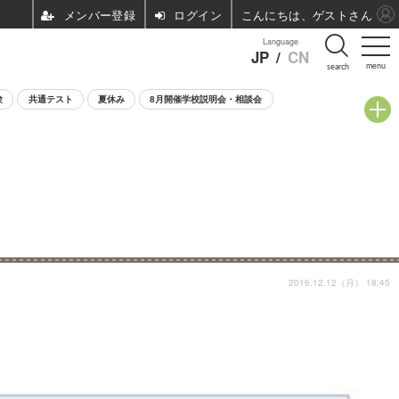
ログイン
こんにちは、ゲストさん
Language
JP
/
CN
menu
search
験
共通テスト
夏休み
8月開催学校説明会・相談会
2016.12.12（月） 18:45